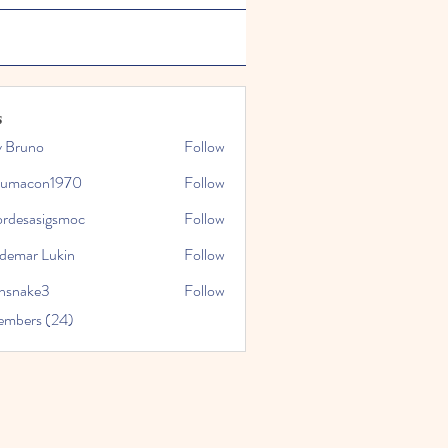
s
y Bruno
Follow
tumacon1970
Follow
con1970
ordesasigsmoc
Follow
asigsmoc
demar Lukin
Follow
nsnake3
Follow
ke3
embers (24)