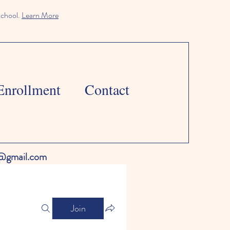
school.
Learn More
Enrollment
Contact
l@gmail.com
Join