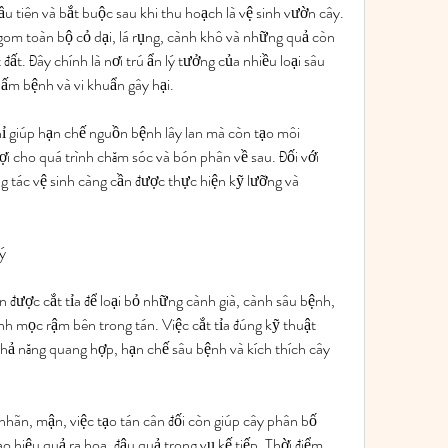
 tiên và bắt buộc sau khi thu hoạch là vệ sinh vườn cây. 
om toàn bộ cỏ dại, lá rụng, cành khô và những quả còn 
đất. Đây chính là nơi trú ẩn lý tưởng của nhiều loại sâu 
nấm bệnh và vi khuẩn gây hại.
 giúp hạn chế nguồn bệnh lây lan mà còn tạo môi 
i cho quá trình chăm sóc và bón phân về sau. Đối với 
 tác vệ sinh càng cần được thực hiện kỹ lưỡng và 
ý
 được cắt tỉa để loại bỏ những cành già, cành sâu bệnh, 
 mọc rậm bên trong tán. Việc cắt tỉa đúng kỹ thuật 
khả năng quang hợp, hạn chế sâu bệnh và kích thích cây 
 nhãn, mận, việc tạo tán cân đối còn giúp cây phân bố 
 hiệu quả ra hoa, đậu quả trong vụ kế tiếp. Thời điểm 