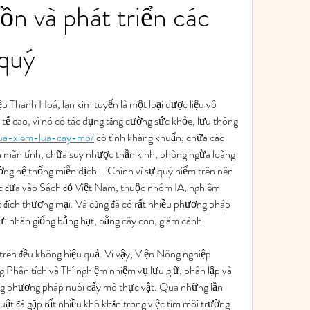
n và phát triển các 
quý
 Thanh Hoá, lan kim tuyến là một loại dược liệu vô 
h tế cao, vì nó có tác dụng tăng cường sức khỏe, lưu thông 
/dua-xiem-lua-cay-mo/
 có tính kháng khuẩn, chữa các 
 mãn tính, chữa suy nhược thần kinh, phòng ngừa loãng 
ờng hệ thống miễn dịch... Chính vì sự quý hiếm trên nên 
 đưa vào Sách đỏ Việt Nam, thuộc nhóm IA, nghiêm 
 đích thương mại. Và cũng đã có rất nhiều phương pháp 
ư: nhân giống bằng hạt, bằng cây con, giâm cành.
rên đều không hiệu quả. Vì vậy, Viện Nông nghiệp 
Phân tích và Thí nghiệm nhiệm vụ lưu giữ, phân lập và 
ng phương pháp nuôi cấy mô thực vật. Qua những lần 
ật đã gặp rất nhiều khó khăn trong việc tìm môi trường 