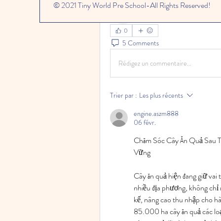
muneesba qureshi
© 2021 Tiny World Pre School-All Rights Reserved!
December 4, 2025
·
joined the
0
5 Comments
Rédigez un commentaire...
Trier par :
Les plus récents
engine.aszm888
06 févr.
Chăm Sóc Cây Ăn Quả Sau T
Vững
Cây ăn quả hiện đang giữ vai 
nhiều địa phương, không chỉ m
kế, nâng cao thu nhập cho hà
85.000 ha cây ăn quả các lo