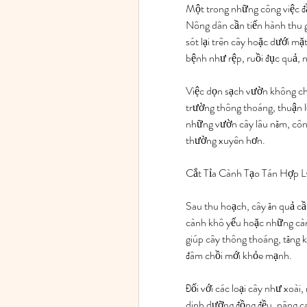
Một trong những công việc đầu
Nông dân cần tiến hành thu g
sót lại trên cây hoặc dưới mặt 
bệnh như rệp, ruồi đục quả, 
Việc dọn sạch vườn không chỉ
trường thông thoáng, thuận lợ
những vườn cây lâu năm, công
thường xuyên hơn.
Cắt Tỉa Cành Tạo Tán Hợp L
Sau thu hoạch, cây ăn quả cần
cành khô yếu hoặc những cành
giúp cây thông thoáng, tăng 
đâm chồi mới khỏe mạnh.
Đối với các loại cây như xoài,
dinh dưỡng đồng đều, nâng cao