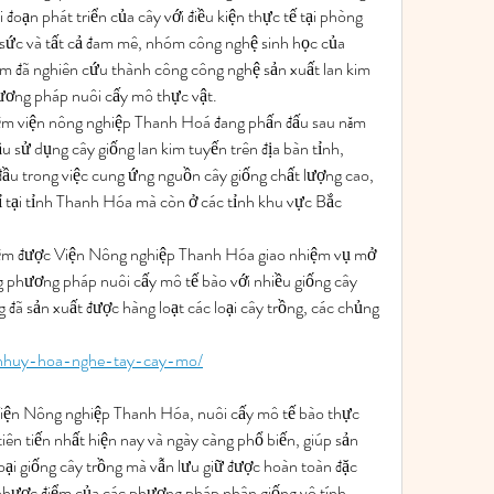
đoạn phát triển của cây với điều kiện thực tế tại phòng 
sức và tất cả đam mê, nhóm công nghệ sinh học của 
m đã nghiên cứu thành công công nghệ sản xuất lan kim 
ơng pháp nuôi cấy mô thực vật.
ệm viện nông nghiệp Thanh Hoá đang phấn đấu sau năm 
 sử dụng cây giống lan kim tuyến trên địa bàn tỉnh, 
 đầu trong việc cung ứng nguồn cây giống chất lượng cao, 
 tại tỉnh Thanh Hóa mà còn ở các tỉnh khu vực Bắc 
iệm được Viện Nông nghiệp Thanh Hóa giao nhiệm vụ mở 
 phương pháp nuôi cấy mô tế bào với nhiều giống cây 
đã sản xuất được hàng loạt các loại cây trồng, các chủng 
.
n/nhuy-hoa-nghe-tay-cay-mo/
Viện Nông nghiệp Thanh Hóa, nuôi cấy mô tế bào thực 
iên tiến nhất hiện nay và ngày càng phổ biến, giúp sản 
oại giống cây trồng mà vẫn lưu giữ được hoàn toàn đặc 
nhược điểm của các phương pháp nhân giống vô tính 