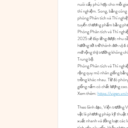
nuôi cấy phù hợp cho mỗi giai 
thí nghiệm. Song, bằng công 
phòng Phân tích và Thí nghiệ
tuyến thương phẩm bằng phư
Phòng Phân tích và Thí nghi
2025 sẽ đáp ứng được nhu cầu
hướng tới trở thành đơn vị đi
mở rộng thị trường không chỉ
Trung bộ.
Phòng Phân tích và Thí ngh
rộng quy mô nhân giống bằng
trồng khác nhau. Từ đó phòng 
giống nấm có chất lượng cao
Xem thêm: 
https://vigen.v
Theo lãnh đạo, Viện trưởng 
vật là phương pháp kỹ thuật t
xuất nhanh và đồng loạt các l
tính của cây gốc, khắc phục 