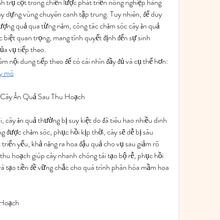
nh trụ cột trong chiến lược phát triển nông nghiệp hàng 
ây dựng vùng chuyên canh tập trung. Tuy nhiên, để duy 
 lượng quả qua từng năm, công tác chăm sóc cây ăn quả 
c biệt quan trọng, mang tính quyết định đến sự sinh 
ủa vụ tiếp theo.
Bạn đọc có thể tham khảo thêm nội dung tiếp theo để có cái nhìn đầy đủ và cụ thể hơn: 
ấy mô
 Cây Ăn Quả Sau Thu Hoạch
 cây ăn quả thường bị suy kiệt do đã tiêu hao nhiều dinh 
 được chăm sóc, phục hồi kịp thời, cây sẽ dễ bị sâu 
triển yếu, khả năng ra hoa đậu quả cho vụ sau giảm rõ 
thu hoạch giúp cây nhanh chóng tái tạo bộ rễ, phục hồi 
 và tạo tiền đề vững chắc cho quá trình phân hóa mầm hoa 
 Hoạch