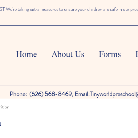
We're taking extra measures to ensure your children are safe in our pre
Home
About Us
Forms
Phone:
(626) 568-8469,
Email:
Tinyworldpreschoo
ition
n