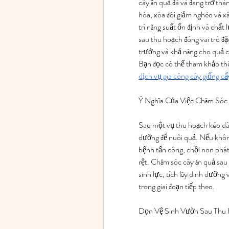
cây ăn quả đã và đang trở thà
hóa, xóa đói giảm nghèo và x
trì năng suất ổn định và chất
sau thu hoạch đóng vai trò đặ
trưởng và khả năng cho quả c
dịch vụ gia công cây giống c
Ý Nghĩa Của Việc Chăm Sóc
Sau một vụ thu hoạch kéo dài,
dưỡng để nuôi quả. Nếu không
bệnh tấn công, chồi non phát 
rệt. Chăm sóc cây ăn quả sau 
sinh lực, tích lũy dinh dưỡng
trong giai đoạn tiếp theo.
Dọn Vệ Sinh Vườn Sau Thu