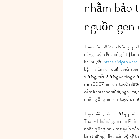
nhằm bảo tồ
nguồn gen 
Theo cán bộ Viện Nông nghiệp
cùng quý hiếm, có giá trị kin
khí huyết, 
https://vigen.vn
bệnh viêm khí quản, viêm gan
xương, tiểu đường và tăng cư
năm 2007 lan kim tuyến được
cấm khai thác sử dụng vì mục
nhân giống lan kim tuyến, nh
Tuy nhiên, các phương pháp t
Thanh Hoá đã giao cho Phòng 
nhân giống lan kim tuyến bằ
làm thử nghiệm, cán bộ kỹ thu