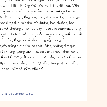
m cành. Hiện, Phòng Phân tích và Thí nghiệm của Viện 
 cây và sản xuất theo yêu cầu của thị trường như các 
 liệu, các loại giống hoa, trong đó có các loại cây có giá 
, hoa đồng tiền, mía tím, mía đường, hoa chuông, hoa 
iệt, với phương pháp nuôi cấy mô tế bào thực vật, phòng 
ẳng định tính ưu việt trong việc nâng cao năng suất và chất 
 cấp cây giống cho các doanh nghiệp trong tỉnh.
g cây trồng quý hiếm, có chất lượng, những năm qua, 
ã không ngừng cập nhật, cải tiến và hoàn thiện công 
hẩm chất lượng từ đông trùng hạ thảo, các loại nấm ăn và 
thủy canh, rau mầm, như: rượu đông trùng hạ thảo, đông 
linh chi, nấm sò, nấm mộc nhĩ...
r plus de commentaires