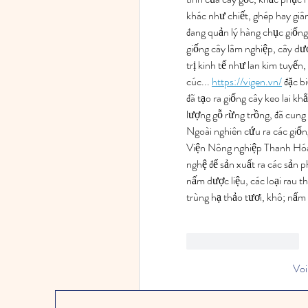
khác như chiết, ghép hay giâ
đang quản lý hàng chục giống
giống cây lâm nghiệp, cây dược
trị kinh tế như lan kim tuyến
cúc... 
https://vigen.vn/
 đặc b
đã tạo ra giống cây keo lai kh
lượng gỗ rừng trồng, đã cung
Ngoài nghiên cứu ra các giốn
Viện Nông nghiệp Thanh Hóa đ
nghệ để sản xuất ra các sản p
nấm dược liệu, các loại rau 
trùng hạ thảo tươi, khô; nấm 
J'aime
Répondre
Voi