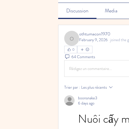
Discussion
Media
othtumacon1970
February 9, 2026
·
joined the 
othtumacon1970
0
64 Comments
Rédigez un commentaire...
Trier par :
Les plus récents
boonsnake3
6 days ago
Nuôi cấy mô