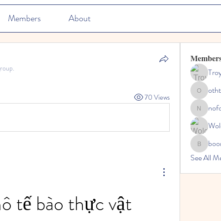
Members
About
Member
group.
Tro
oth
othtuma
70 Views
nof
nofordes
Wol
boo
boonsna
See All M
 tế bào thực vật 