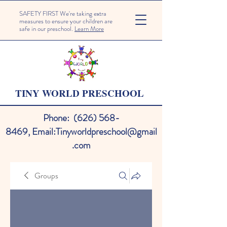
SAFETY FIRST We're taking extra
measures to ensure your children are
safe in our preschool.
Learn More
TINY WORLD PRESCHOOL
Phone:
(626) 568-
8469
,
Email:
Tinyworldpreschool@gmail
.com
Groups