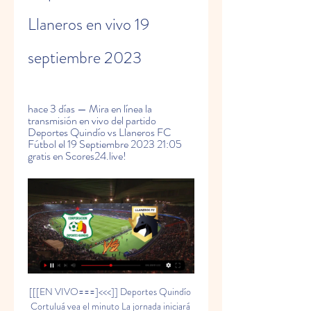
Llaneros en vivo 19 
septiembre 2023
hace 3 días — Mira en línea la 
transmisión en vivo del partido 
Deportes Quindío vs Llaneros FC 
Fútbol el 19 Septiembre 2023 21:05 
gratis en Scores24.live!
[[[EN VIVO===]<<<]] Deportes Quindío Cortuluá vea el minuto La jornada iniciará ese mismo día a las 6 de la tarde, con el duelo entre Unión Magdalena y Llaneros. LIGA BETPLAY DIMAYOR II-2023223 de julio15:45ATLÉTICO ...

Quindío vs. Llaneros (goles) Torneo BetPlay Dimayor 2023 - 1 5:01Todos los goles del fútbol colombiano: https://www.winsports.co App con señal en vivo: http://www.winsportsonline.com Síguenos también: ...YouTube · Win Sports · 20 may 2023

Deportes Quindío Llaneros en vivo | Primera B | 11 noviembre 2017El portal Academia de Apuestas ofrece estadísticas de clubes, jugadores y competiciones de fútbol. Cubrimos Copas, Ligas, Torneos y Amistosos de selecciones y clubes de todo el mundo. Informaciones de goles, resultados finales y al descanso, tarjetas amarillas y rojas, entre otros datos que ayudarán a los usuarios a tener un conocimiento más completo de los deportes disponibles. Podrás seguir los resultados en vivo de competiciones como La Liga, Serie A, Premier League, Liga de Campeones, Liga Europa, entre otras. Disponemos también de pronósticos para varios partidos de los más diversos deportes. 

Cuando yo estaba en las divisiones menores del América, que pitan horrible sea juvenil, prejuvenil, sub-20, es un desastre. Yo lo hablo como es, las cosas como son. Me quejé con la comisión del Valle del Cauca, no sé si los suspendieron o no”. González sufrió la expulsión de su preparador físico en la visita a Cortuluá en el reciente torneo sin justa causa, según su relato. Esto como retaliación de una disputa personal que tuvo con el juez central. Justamente para el entrenador, el ego de los encargados de impartir justicia está sobreponiéndose a la hora de tomar decisión, razón por la cual el arbitraje se ve envuelto en tantas polémicas. 

vs AMÉRICA DE CALI LIGA BETPLAY DIMAYOR II-2023151 de octubre16:00ONCE CALDAS DAF vs INDEPENDIENTE MEDELLÍN LIGA BETPLAY DIMAYOR II-2023151 de octubre18:10MILLONARIOS FC vs UNIÓN MAGDALENA LIGA BETPLAY DIMAYOR II-2023151 de octubre20:20DEPORTIVO CALI vs ALIANZA PETROLERA TORNEO BETPLAY DIMAYOR II-2023142 de octubre18:00DEPORTES QUINDÍO vs ORSOMARSO SC TORNEO BETPLAY DIMAYOR II-2023142 de octubre18:00CORTULUÁ FC vs REAL CARTAGENA LIGA BETPLAY DIMAYOR II-2023152 de octubre20:10ATLÉTICO HUILA vs LA EQUIDAD TORNEO BETPLAY DIMAYOR II-2023143 de octubre20:15LEONES FC vs REAL SOACHA CUNDINAMARCA COPA BETPLAY DIMAYOR 202354 de octubre18:00DEPORTIVO PEREIRA FC S. 

A. COPA BETPLAY DIMAYOR 2023527 de septiembre20:30ÁGUILAS DORADAS vs ATLÉTICO NACIONAL COPA BETPLAY DIMAYOR 2023528 de septiembre16:00CÚCUTA DEPORTIVO vs INDEPENDIENTE MEDELLÍN COPA BETPLAY DIMAYOR 2023528 de septiembre20:00MILLONARIOS FC vs ALIANZA PETROLERA LIGA BETPLAY DIMAYOR II-20231529 de septiembre18:00JAGUARES FC vs JUNIOR FC LIGA BETPLAY DIMAYOR II-20231529 de septiembre20:10DEPORTES TOLIMA vs BOYACÁ CHICÓ FC LIGA BETPLAY DIMAYOR II-20231530 de septiembre16:00ATLÉTICO BUCARAMANGA vs INDEPENDIENTE SANTA FE LIGA BETPLAY DIMAYOR II-20231530 de septiembre18:10ATLÉTICO NACIONAL vs ENVIGADO FC LIGA BETPLAY DIMAYOR II-20231530 de septiembre19:00ÁGUILAS DORADAS vs DEPORTIVO PASTO LIGA BETPLAY DIMAYOR II-20231530 de septiembre20:20DEPORTIVO PEREIRA FC S. 

A. vs UNIÓN MAGDALENA LIGA BETPLAY DIMAYOR II-20231321 de septiembre17:45DEPORTES TOLIMA vs ENVIGADO FC LIGA BETPLAY DIMAYOR II-20231321 de septiembre18:10ATLÉTICO BUCARAMANGA vs DEPORTIVO PASTO LIGA BETPLAY DIMAYOR II-20231321 de septiembre20:20MILLONARIOS FC vs ATLÉTICO HUILA LIGA BETPLAY DIMAYOR II-20231322 de septiembre16:30JAGUARES FC vs ALIANZA PETROLERA LIGA BETPLAY DIMAYOR II-20231322 de septiembre18:40ONCE CALDAS DAF vs LA EQUIDAD LIGA BETPLAY DIMAYOR II-20231322 de septiembre20:50DEPORTIVO CALI vs INDEPENDIENTE MEDELLÍN LIGA BETPLAY DIMAYOR II-20231423 de septiembre16:00BOYACÁ CHCÓ FC vs ÁGUILAS DORADAS TORNEO BETPLAY DIMAYOR II-20231323 de septiembre18:10REAL CARTAGENA vs DEPORTES QUINDÍO LIGA BETPLAY DIMAYOR II-20231423 de septiembre20:20AMÉRICA DE CALI vs ATLÉTICO NACIONAL LIGA BETPLAY DIMAYOR II-20231424 de septiembre16:00ENVIGADO FC vs MILLONARIOS FC LIGA BETPLAY DIMAYOR II-20231424 de septiembre18:10INDEPENDIENTE SANTA FE vs DEPORTIVO PEREIRA FC S. 

Deportes Quindío América de Cali vs Boyacá Chicó, EN VIVO en la fecha 12 de la Liga 2023 II del fútbol colombiano. Publicidad.

Marcador en vivo, Retransmisión y enfrentamientos directos 9/19/2023. Previsualizar partido Deportes Quindío vs Llaneros FC, equipo, hora de comienzo. Tribuna. comTorneo Postobón12 Jornada, Estadio: Estadio CentenarioEstadísticasPosesiónDisparos a puertaDisparos fueraFaltasCórnersFaltasFueras de juegoMejores casas de apuestasObtener bono de bienvenida 122€Obtener 150% de bono hasta 222€Obtener 25€ en apuestas gratisObtener bono de bienvenida hasta 350%Obtener 30€ en apuestas gratisDetalles del partidoHead - to - Headúltimo 20 partidosDeportes Quindío9VictoriasLlaneros FC6VictoriasTorneo Postobón. 

Deportes Quindío vs. Llaneros (19 de Sep., 2023) Resultados en Vivo - ESPNInformación del partidoCentenario de Armenia5:05 PM, 19 de Septiembre, 2023Armenia, Colombia Historial recienteÚLTIMOS CINCO PARTIDOSFechaCOMPETENCIALlaneros2 - 0Deportes Quindío11 de Jun., 2023Primera B ColombiaDeportes Quindío2 - 2Llaneros19 de May., 2023Primera B ColombiaLlaneros1 - 0Deportes Quindío14 de Abr., 2023Primera B ColombiaLlaneros1 - 0Deportes Quindío3 de Oct., 2022Primera B ColombiaLlaneros2 - 0Deportes Quindío17 de Mar., 2022Copa ColombiaPosiciones Primera B ColombiaEquipoJGEPDIFPTSFortaleza CEIF11911+1128Cúcuta Deportivo11632+721Llaneros10622+820Real Cartagena11452+217Barranquilla FC11452+217Atlético FC11515016Leones11425+214Real Santander11353-214Deportes Quindío11353-214Cortuluá11344+313Boca Juniors de Cali11344-213Patriotas10334-112Real Soacha Cundinamarca11254-411Bogotá FC11326-411Orsomarso SC11227-108Tigres11137-106Noticias - Prim B COLPatriotas se coronó campeón en el Torneo BetPlay DimayorLos Lanceros se coronaron gracias a la ventaja que obtuvieron en la primera final. 

Jersson González, DT de Llaneros FC, amplió su denuncia contra el arbitraje en Colombia: un juez lo amenazoJersson González clasificó a los cuadrangulares semifinales como líder de la fase todos contra todos con Llaneros FCLa primera jornada de los cuadrangulares semifinales en el torneo de ascenso de Colombia no fue ajena a los constantes errores arbitrales en los que se ve inmiscuido el fútbol colombiano. El partido entre Deportes Quindío y Llaneros FC estuvo en el ojo del huracán luego de que el juez central Gustavo Cortes de Bogotá sancionara un penalti del cual se retractó minutos más tardes. 

A. LIGA BETPLAY DIMAYOR II-20231424 de septiembre20:20JUNIOR FC vs DEPORTES TOLIMA TORNEO BETPLAY DIMAYOR II-20231325 de septiembre14:00REAL SOACHA CUNDINAMARCA vs FORTALEZA CEIF LIGA BETPLAY DIMAYOR II-20231425 de septiembre16:15LA EQUIDAD vs JAGUARES FC LIGA BETPLAY DIMAYOR II-20231425 de septiembre18:25ALIANZA PETROLERA vs ONCE CALDAS DAF LIGA BETPLAY DIMAYOR II-20231425 de septiembre20:35INDEPENDIENTE MEDELLÍN vs ATLÉTICO BUCARAMANGA TORNEO BETPLAY DIMAYOR II-20231326 de septiembre16:00LEONES FC vs BARRANQUILLA FC LIGA BETPLAY DIMAYOR II-20231426 de septiembre18:15UNIÓN MAGDALENA vs DEPORTIVO CALI LIGA BETPLAY DIMAYOR II-20231426 de septiembre20:30DEPORTIVO PASTO vs ATLÉTICO HUILA COPA BETPLAY DIMAYOR 2023527 de septiembre18:15INDEPENDIENTE SANTA FE vs DEPORTIVO PEREIRA FC S. 

Te puede interesar: Este sería el “número mágico” para clasificar a los cuadrangulares semifinales en el fútbol colombiano“Cuando tengo el partido en Yumbo, se me acerca el árbitro al oído y me amenaza. Me dice: ‘Te acordás cuando me fuiste a poner la queja, hoy vas a ver quién gana’. Cómo puede ser una cosa de esas y se armó un lío. Al amenazarme todo el mundo se le fue encima. ¿Qué hizo el árbitro? Sencillo, expulsó al preparador físico de nosotros, sin tener nada que ver. 

Llaneros vs. Quindío (goles) | Torneo BetPlay Dimayor 2023-I 4:19Todos los goles del fútbol colombiano: https://www.winsports.co App con señal en vivo: http://www.winsportsonline.com Síguenos también: ...YouTube · Win Sports · 11 jun 2023

LLANEROS VS. DEPORTES QUINDÍO - TORNEO I 2023 2:33:20Todos los partidos del Deportes Quindío con el sello de Eje Noticias Radio Comentarios: Ustedes Relato: Carlos Alberto Serna Análisis: ...YouTube · El Eje Medio Alternativo · 15 abr 2023

A pesar de que estos pronósticos representan la opinión fundamentada de nuestros editores profesionales, no recomendamos que las sugerencias de apuesta sean seguidas de forma ciega, ya que solamente indican algunas de las conclusiones y expectativas personales del editor en cuanto a ese partido. Estas previsiones y análisis no están libres de errores y deberá ser responsabilidad del lector percibir como usar estos textos auxiliares en su forma de apostar. 

”Jersson González denunció algo más grave aún que vivió durante la fase todos contra todos del primer semestre del Torneo BetPlay 2023. La situación se remonta a la época del director técnico como entrenador de las divisiones menores de América de Cali en uno de los encuentros del torneo nacional juvenil de la Federación Colombiana de Fútbol. “Jugamos un partido contra Cortuluá y el cuatro árbitro armó un lío en el banco de nosotros. Resulta que ese árbitro es del Valle del Cauca y yo soy de Cali. 

LlanerosEl director técnico prosiguió con sus descargos, enumerando las jugadas dudosas del encuentro que terminó en empate 2-2. Los goles de los locales fueron de Juan Villamayor y Jhon Gamboa, mientras que por los visitantes marcaron el mismo Jhon Gamboa en propia puerta y Harold Reina. Te puede interesar: Alerta en la Dimayor: las recientes goleadas en la Liga BetPlay estarían relacionadas con apuestas“El fuera de lugar tan grande, nadie habla del primer gol del Quindío, tengo la jugada y lo muestro: no hay falta, no había. La pitó, listo, llegó el gol y no hay problema. 

Quindío vs. Llaneros (3-0) | Copa BetPlay Dimayor 2022 - Ida 3:56Señal en