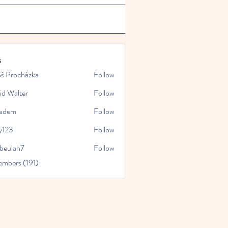
s
oš Procházka
Follow
id Walter
Follow
kadem
Follow
y123
Follow
rbeulah7
Follow
ah7
embers (191)