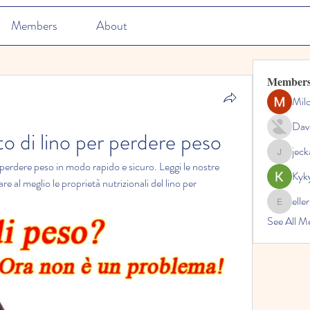
Members
About
Member
Mil
Dav
o di lino per perdere peso
jec
jeckadem
 perdere peso in modo rapido e sicuro. Leggi le nostre 
Kyk
re al meglio le proprietà nutrizionali del lino per 
elle
ellerbeul
See All M