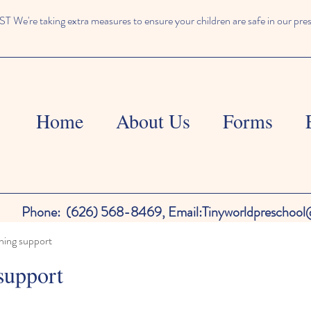
We're taking extra measures to ensure your children are safe in our pre
Home
About Us
Forms
Phone:
(626) 568-8469,
Email:
Tinyworldpreschoo
ning support
support