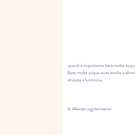
 quindi è importante bere molta acqua durante il giorno per evitare problemi di digestione. 
Bere molta acqua aiuta anche a elimina
idratata e luminosa.
4. Allenati regolarmente