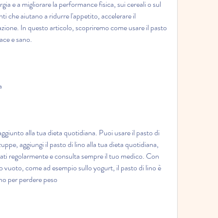
rgia e a migliorare la performance fisica, sui cereali o sul 
 che aiutano a ridurre l'appetito, accelerare il 
ione. In questo articolo, scopriremo come usare il pasto 
cace e sano.
a
aggiunto alla tua dieta quotidiana. Puoi usare il pasto di 
zuppe, aggiungi il pasto di lino alla tua dieta quotidiana, 
nati regolarmente e consulta sempre il tuo medico. Con 
 vuoto, come ad esempio sullo yogurt, il pasto di lino è 
lino per perdere peso