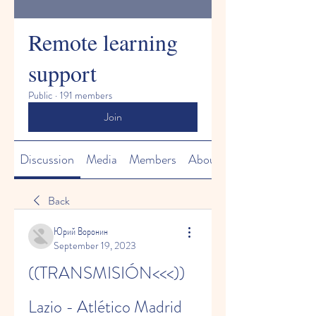
Remote learning
support
Public
·
191 members
Join
Discussion
Media
Members
About
Back
Юрий Воронин
September 19, 2023
((TRANSMISIÓN<<<)) 
Lazio - Atlético Madrid 