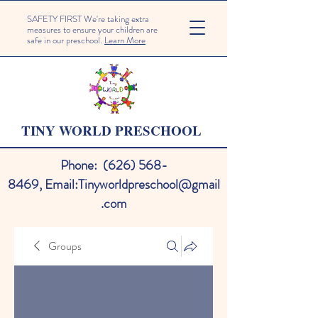
SAFETY FIRST We're taking extra
measures to ensure your children are
safe in our preschool.
Learn More
TINY WORLD PRESCHOOL
Phone:
(626) 568-
8469
,
Email:
Tinyworldpreschool@gmail
.com
Groups