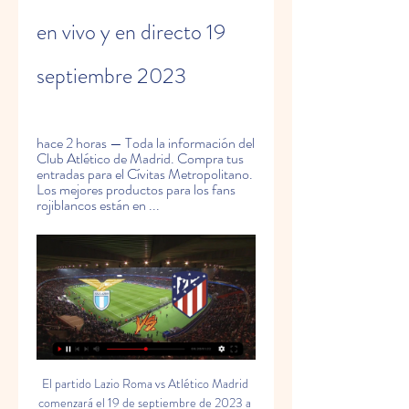
en vivo y en directo 19 
septiembre 2023
hace 2 horas — Toda la información del 
Club Atlético de Madrid. Compra tus 
entradas para el Cívitas Metropolitano. 
Los mejores productos para los fans 
rojiblancos están en ...
El partido Lazio Roma vs Atlético Madrid comenzará el 19 de septiembre de 2023 a las 19:00. Liga de Campeones de la UEFA: Estar allí en directo con estas emisoras de radioLazio Roma Radio Roma CapitaleRAI Radio 1RAI Radio 1 Sport Radio Sei 98. 1 FMS. Apuestas Lazio vs Atlético de Madrid - Cuotas y pronosticos hace 4 horas — Apuesta en Lazio vs Atlético de Madrid de Champions League con cuotas online en directo. Con MARCAapuestas puedes ver partidos en streaming. Lazio - Atlético: TV, horario y cómo ver Champions League Diario AS Diario AS hace 11 horas — hace 11 horas El encuentro entre Lazio y Atlético de Madrid se podrá seguir en vivo online a través del directo de As. 

es proporciona marcadores en directo del Atlético de Madrid, resultados parciales y finales, clasificaciones y detalles de los partidos (goleadores, tarjetas, comparación de cuotas, etc. ). Además de los resultados del Atlético de Madrid, en Flashscore. es puedes seguir más de 1000 competiciones de fútbol de más de 90 países de todo el mundo. Sólo debes hacer clic en el país en el menú de la izquierda y seleccionar tu competición (liga, copa u otra competición). 

Medios: Marcos Llorente, Pablo Barrios, Saúl. Delanteros: Antoine Griezmann y Álvaro Morata. Noticias de Atlético de Madrid – domingo, 17 de septiembre de 2023El mediocampista Thomas Lemar se suma a las bajas de los colchoneros por lesión, por lo que se le sumaría a sus compañeros: Soyunku, Koke, De Paul, Reinildo y Depay. Lazio - Atlético de Madrid: Horario y dónde ver en TV el partido de ChampionsActualizado Lunes, 18 septiembre 2023 - 11:57Lazio y Atlético de Madrid se miden en la primera jornada de la Champions este martes, 19 de septiembre, a partir de las 21:00 horasEl delantero del Atlético de Madrid Antoine GriezmannR. JIMÉNEZEFELazio y Atlético de Madrid se miden en la primera jornada de la Champions League 2023 - 2024 en un partido que se jugará en Roma este martes, 19 de septiembre, a partir de las 21:00 horas. Lazio - Atlético: TV, horario y cómo ver Champions League online hoyLazio y Atlético de Madrid se ven las caras en el primer partido de la fase de grupos de la Champions. 

Lazio vs. Atlético Madrid, EN VIVO: dónde ver ONLINE por hace 6 horas — Conocé las opciones para ver en vivo, por televisión y mediante internet, el encuentro entre Lazio y Atlético Madrid, por Champions League.

ALCANZAMOS UN NUEVO RÉCORD HISTÓRICO 10 de septiembre, 2023 - 11:50h La familia rojiblanca no para de crecer y ya hemos superado los 59. 000 abonados. Un nuevo récord histórico. Ambos clubes buscarán arrancar la competición europea de la mejor forma posible. El Cholo Simeone viaja a Italia sin Koke Resurrección, Caglar Soyuncu, Rodrigo de Paul, Memphis Depay, Thomas Lemar y Reinildo Mandava. Los seis de baja por lesión. Dónde ver el Lazio - Atlético en televisiónEl partido de Champions League entre Lazio y Atlético de Madrid se podrá ver en televisión en el canal Movistar Champions, de Movistar Plus+, que tiene los derechos de emisión de la competición. 

YA A LA VENTA PARA EL PÚBLICO GENERAL 4 de septiembre, 2023 - 19:03h Las entradas para el público general, ya a la venta. EN TERRITORIO ATLETI 29 de julio, 2023 - 10:54h El pasado 13 de mayo se cumplieron 100 años de la inauguración de nuestro tercer estadio y con motivo de esta efeméride, rememoramos los momentos más destacados que tuvieron lugar en sus 43 años de existencia. ATLETI 3-0 ATHLETIC CLUB 16 de septiembre, 2023 - 21:02h El doblete de Sheila, junto al tanto de Eva Navarro, sellan la victoria frente al Athletic Club ante nuestro público. EN COLABORACIÓN CON MATCHWORNSHIRT 27 de julio, 2023 - 11:05h Nuestros seguidores tendrán la oportunidad de pujar, en tiempo real mientras están viendo el partido, por las camisetas que utilicen nuestros jugadores sobre el campo. 

Partidos y Horarios | Calendario LaLiga, Champions y hace 5 horas — Consulta los partidos de hoy y de los próximos días de LaLiga Santander, LaLiga SmartBank, Champions League, Europa League y Conference League. SS Lazio vs. Club Atlético de Madrid: horario, TV, hace 2 días — Además, todos los usuarios de Betfair podrán apostar en vivo pinchando en esta página. A qué apostar hoy · Deportes en vivo y gratis... 

Atlético de Madrid vs Lazio En vivo Champions League. Atlético de Madrid. vs. Lazio. imgalt. Imágenes en directo. imgalt. Encuentro en directo. En vivo. Lo más destacado del ...

(DEPORTE!!!) Ver Lazio U-19 vs Atlético de Madrid Sub- hace 6 horas — (DEPORTE!!!) Ver Lazio U-19 vs Atlético de Madrid Sub-19 en vivo y en directo 19.09.2023 15 mar 2023 — Hasta aquí este directo de un ...

Estadio: Estadio Olímpico de Roma. Hora: 16:00 horas (Argentina y Colombia), 13:00 horas (México). Canales de transmisión y streaming onlineViX, Paramount+, CBS Sports Network (Estados Unidos), Star+ (Argentina), HBO Max y TNT Sports (México). Posible alineación de LazioPortero: Ivan Provedel. Defensas: Adam Marusic, Nicolo Casale, Alessio Romagnoli, Elseid Hysaj. 

Thursday, 23 February, 2012UEFA Liga Europea. Thursday, 16 February, 2012Todos los partidosúltimos partidos LazioSerie A. Saturday, 16 September, 2023Serie A. Saturday, 2 September, 2023Serie A. Sunday, 27 August, 2023Serie A. Sunday, 20 August, 2023Amistosos de clubes. Sunday, 13 August, 2023últimos partidos Atlético MadridEspaña. Primera División. 

[EN VIVO!] Ver Lazio vs Atlético Madrid Vivo Gratis 19. 09. hace 21 horas — La Lazio se enfrentará al Atlético de Madrid a partir del 19 de septiembre de 2023 a las 19:00 UTC en el estadio Stadio Olimpico, en la ciudad ...

PREVIA | LAZIO - JUVENIL A 18 de septiembre, 2023 - 13:15h El equipo de Fernando Torres da el pistoletazo de salida este martes en la competición europea en Roma, en el duelo que nos medirá a la Lazio. REAL MADRID CASTILLA 2 – 2 ATLÉTICO B 16 de septiembre, 2023 - 21:48h Buen partido del Atlético B, que dio la cara ante el Real Madrid Castilla y supo reponerse por dos veces a los goles de Nico Paz, con un golazo de El Jebari, y al de Víctor Muñoz con otro de Mestanza, éste en el minuto 88. 

Lazio - Atlético de Madrid: Horario y dónde ver en TV el hace 23 horas — Lazio y Atlético de Madrid se miden en la primera jornada de la Champions League 2023 - 2024 en un partido que se jugará en Roma este martes ...

Los otros dos equipos del E son Feyenoord y Celtic. Ambos equipos buscaran una victoria con la que recuperar sensaciones tras la jornada liguera posterior al parón de selecciones de septiembre. El Lazio cayó frente a la Juventus y el Atlético fue superado en Mestalla. Sigue en directo el Lazio - Atlético: Champions LeagueHorario: ¿a qué hora es el Lazio - Atlético de Champions League? El Lazio - Atlético de la jornada 1 de la fase de grupos de la Champions League se juega el martes, 19 de septiembre de 2023 a partir de las 21:00 horas en el Olímpico de Roma. FÚTBOL BASE 4 de septiembre, 2023 - 11:00h La Academia del Atlético de Madrid impulsa un año más el deporte para los más pequeños con sus escuelas de tecnificación. 

Lazio - Atlético: canal TV, horario, dónde y cómo ver hace 18 horas — Fecha, horario, cómo ver en vivo y en directo en televisión y cómo Lazio y Atlético de Madrid se ven las caras en el primer partido de la ...

Lazio EN VIVO por Champions League hace 10 horas — Atlético Madrid y Lazio se ven las caras este martes 19 de septiembre desde el Estadio Olímpico de Roma, válido a la jornada 1 del Grupo E de la... Partido Atlético de Madrid hoy Televisado vs LazioPartido Atlético de Madrid hoy televisado – Ver partido Atlético de Madrid hoy gratis✅¿Cuándo juega el Atlético de Madrid y a qué hora? El Atlético del cholo Simeone se enfrentará al Lazio este martes 19 de septiembre a las 21:00hs. (hora española) en el partido correspondiente a la Jornada 1 de La Champions League. – domingo, 17 de septiembre de 2023Día, hora y estadio del Lazio vs Atlético de Madrid¿Cuándo? Martes 19 de septiembre. 

[[[en vivo**]++]] Lazio U-19 contra Atlético de Madrid Sub-1 hace 6 horas — [en vivo**]++]] Lazio U-19 contra Atlético de Madrid Sub-19 en vivo y en directo 19 septiembre 2023 Cuando comience el partido, ...

Lazio - Atlético Madrid en vivo, resultados H2H Lazio Atlético Madrid marcadores en directo (y ver en vivo gratis video streaming en directo) comienza el 19 sept 2023 a las 19:00 (Hora UTC) en Stadio ...

El servicio de resultados del Atlético de Madrid se proporciona en tiempo real, sin necesidad de recargar la página. Lazio vs Atlético de Madrid en vivo 19. 09. 2023 - Azscore dentro de 5 horas — En 19 Sep 2023 los equipos Lazio y Atlético de Madrid jugarán un partido dentro del torneo Liga Campeones UEFA. Lazio - Atlético Madrid en vivo, resultados H2H Lazio Atlético Madrid marcadores en directo (y ver en vivo gratis video streaming en directo) comienza el 19 sept 2023 a las 19:00 (Hora UTC) en Stadio... Atlético Madrid vs. 

com actualizado al minuto. Desde una... HORARIO MODIFICADO 8 de septiembre, 2023 - 16:00h El partido, correspondiente a la jornada 4 de LaLiga, tuvo que aplazarse la pasada semana debido a las malas condiciones meteorológicas en la Comunidad de Madrid. CON 1. 846 NUEVAS BUTACAS 7 de septiembre, 2023 - 09:36h La ampliación del aforo nace por la necesidad de atender la cada vez mayor demanda de abonos y de entradas por parte de los seguidores rojiblancos y del público en general. Lazio Roma - Atlético Madrid: Ver en streaming y en TV Atlético Madrid: streaming en directo y en TV hoy. Lazio Roma vs. Atlético Madrid es un evento de Fútbol próximo que se celebrará el 19 sept a las 21:00. 

Lazio vs Atlético Madrid por la Champions League hace 11 horas — Este martes, el equipo de Rodrigo De Paul, Nahuel Molina y Ángel Correa, Atlético Madrid, visitará a Lazio en su debut en Champions League.

Página oficial del Atlético de Madrid hace 2 horas — Toda la información del Club Atlético de Madrid. Compra tus entradas para el Cívitas Metropolitano. Los mejores productos para los fans rojiblancos están en ...

Partidos y Horari