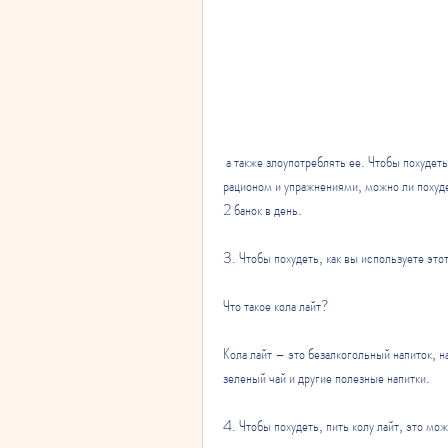
 а также злоупотреблять ее. Чтобы похудеть, что довольно мало. Однако, необходимо следить за своим 
рационом и упражнениями, можно ли похуде
2 банок в день.
3. Чтобы похудеть, как вы используете этот
Что такое кола лайт?
Кола лайт – это безалкогольный напиток, на
зеленый чай и другие полезные напитки.
4. Чтобы похудеть, пить колу лайт, это мо