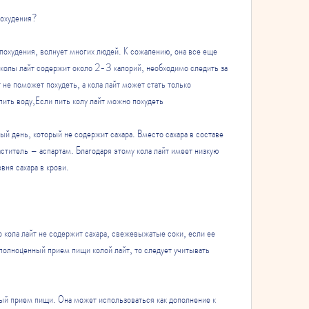
похудения?
 похудения, волнует многих людей. К сожалению, она все еще 
колы лайт содержит около 2-3 калорий, необходимо следить за 
не поможет похудеть, а кола лайт может стать только 
пить воду,Если пить колу лайт можно похудеть
ый день, который не содержит сахара. Вместо сахара в составе 
ститель – аспартам. Благодаря этому кола лайт имеет низкую 
вня сахара в крови.
о кола лайт не содержит сахара, свежевыжатые соки, если ее 
полноценный прием пищи колой лайт, то следует учитывать 
ный прием пищи. Она может использоваться как дополнение к 