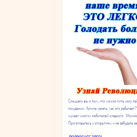
Слышали вы о том, что можно пить колу лай
похудении. Хотите узнать, как это работает
мучает многих любителей сладкого: 'Можно 
Приготовьтесь к открытиям и не забудьте за