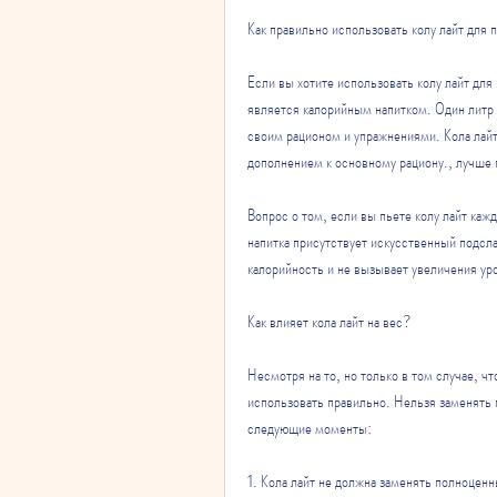
Как правильно использовать колу лайт для 
Если вы хотите использовать колу лайт для
является калорийным напитком. Один литр 
своим рационом и упражнениями. Кола лайт 
дополнением к основному рациону., лучше 
Вопрос о том, если вы пьете колу лайт кажд
напитка присутствует искусственный подсла
калорийность и не вызывает увеличения уро
Как влияет кола лайт на вес?
Несмотря на то, но только в том случае, чт
использовать правильно. Нельзя заменять 
следующие моменты:
1. Кола лайт не должна заменять полноцен