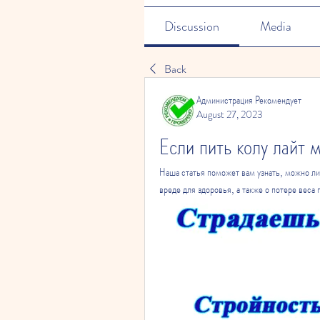
Discussion
Media
Back
Администрация Рекомендует
August 27, 2023
Если пить колу лайт 
Наша статья поможет вам узнать, можно ли 
вреде для здоровья, а также о потере веса 