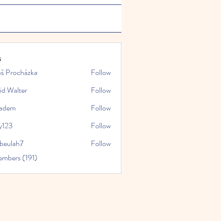
s
oš Procházka
Follow
id Walter
Follow
kadem
Follow
y123
Follow
rbeulah7
Follow
ah7
embers (191)