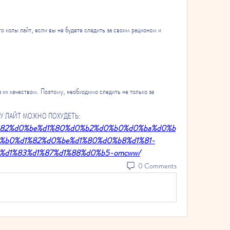
о колы лайт, если вы не будете следить за своим рационом и 
а их качеством. Поэтому, необходимо следить не только за 
КОЛУ ЛАЙТ МОЖНО ПОХУДЕТЬ:
t/%d1%82%d0%be%d1%80%d0%b2%d0%b0%d0%ba%d0%b
%b0%d1%82%d0%be%d1%80%d0%b8%d1%81-
%d1%83%d1%87%d1%88%d0%b5-omcww/
0 Comments