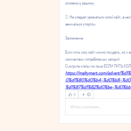
основному рациону.
2. Не следует увлекаться колой лайт, вмест
заниматься спортом.
Заключение
Если пить колу лайт можно похудеть, но и з
количеством потребляемых калорий 
Смотрите статьи по теме ЕСЛИ ПИТЬ 
https://maltymart.com/adver
0%d1%80%d0%b4-%d0%b8-%d0
%d1%87%d1%82%d0%be-%d0%bb
0
Write a comment...