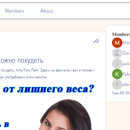
Members
About
Member
Mil
Dav
можно похудеть
jec
jeckadem
похудеть, пить Колу Лайт. Здесь мы расскажем вам о пользе и 
Kyk
при употреблении этого напитка.
elle
ellerbeul
See All M