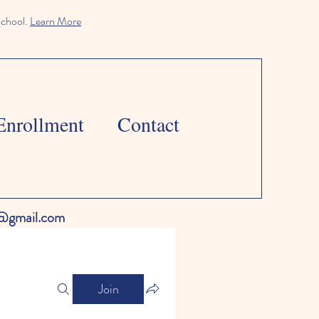
school.
Learn More
Enrollment
Contact
l@gmail.com
Join