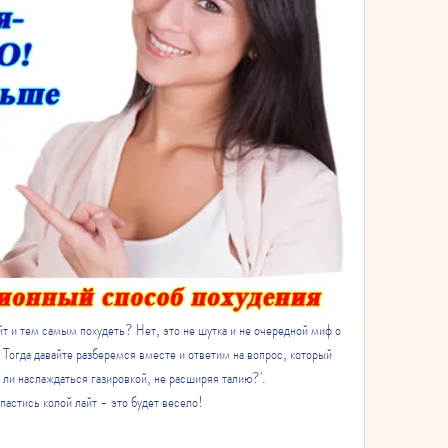
т и тем самым похудеть? Нет, это не шутка и не очередной миф о 
? Тогда давайте разберемся вместе и ответим на вопрос, который 
ли наслаждаться газировкой, не расширяя талию?'. 
пастись колой лайт - это будет весело!