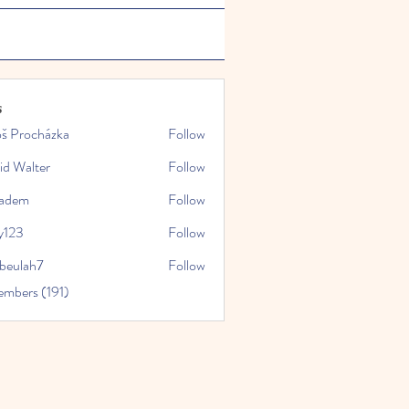
s
oš Procházka
Follow
id Walter
Follow
kadem
Follow
y123
Follow
rbeulah7
Follow
ah7
embers (191)