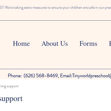
We're taking extra measures to ensure your children are safe in our pre
Home
About Us
Forms
Phone:
(626) 568-8469,
Email:
Tinyworldpreschoo
ning support
support