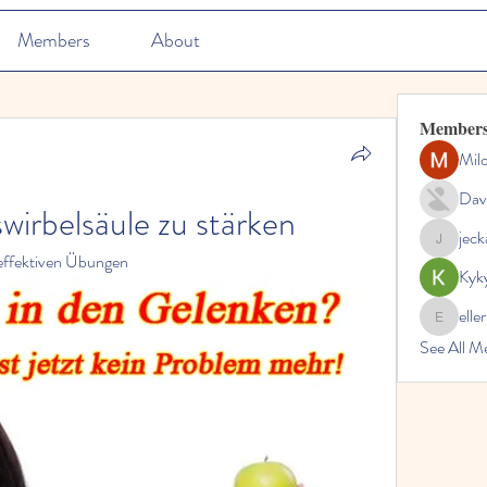
Members
About
Member
Mil
Dav
irbelsäule zu stärken
jec
jeckadem
 effektiven Übungen
Kyk
elle
ellerbeul
See All M