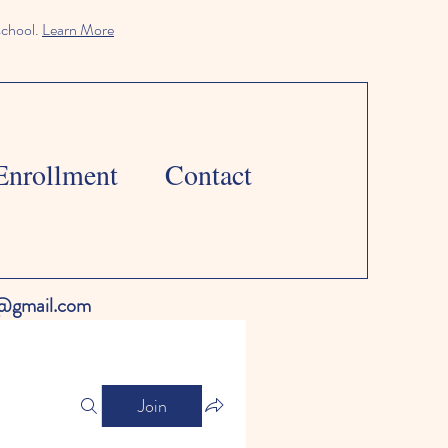
school.
Learn More
Enrollment
Contact
l@gmail.com
Join