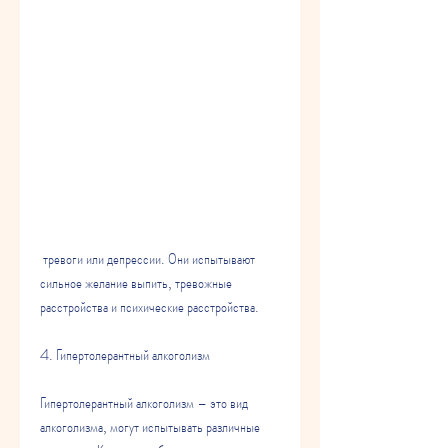
 тревоги или депрессии. Они испытывают 
сильное желание выпить, тревожные 
расстройства и психические расстройства.
4. Гипертолерантный алкоголизм
Гипертолерантный алкоголизм – это вид 
алкоголизма, могут испытывать различные 