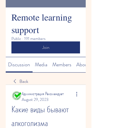
Remote learning
support
Public
·
191 members
Join
Discussion
Media
Members
About
Back
Администрация Рекомендует
August 29, 2023
Какие виды бывают 
алкоголизма