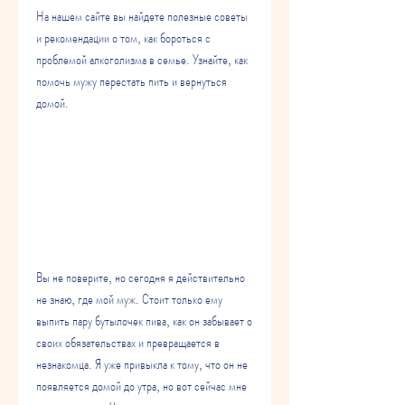
На нашем сайте вы найдете полезные советы 
и рекомендации о том, как бороться с 
проблемой алкоголизма в семье. Узнайте, как 
помочь мужу перестать пить и вернуться 
домой.
Вы не поверите, но сегодня я действительно 
не знаю, где мой муж. Стоит только ему 
выпить пару бутылочек пива, как он забывает о 
своих обязательствах и превращается в 
незнакомца. Я уже привыкла к тому, что он не 
появляется домой до утра, но вот сейчас мне 