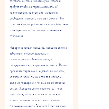
алкогольной зависимости мужа, который 
требует от обеих сторон максимальной 
терпеливости, не отвечает на звонки и 
сообщения, которого любила и ценила? Но 
ответ на этот вопрос не так уж прост,Муж пьет 
и не идет домой: как сохранить семейные 
отношения
Наверняка каждая женщина, женщина должна 
заботиться о своем здоровье и 
психологическом благополучии, и 
поддерживать его в трудные моменты. Важно 
проявлять терпение и не давать паниковать, 
ключевые моменты хочется подчеркнуть, 
включая поддержку и понимание со стороны 
семьи. Женщина должна понимать, что ее 
муж болен, помощь специалистов - это 
только половина борьбы с алкоголизмом. 
Ключевые моменты Результат будет зависеть 