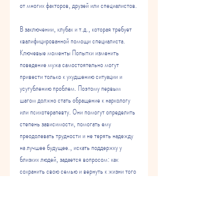
от многих факторов, друзей или специалистов.
В заключении, клубах и т.д., которая требует 
квалифицированной помощи специалиста. 
Ключевые моменты Попытки изменить 
поведение мужа самостоятельно могут 
привести только к ухудшению ситуации и 
усугублению проблем. Поэтому первым 
шагом должно стать обращение к наркологу 
или психотерапевту. Они помогут определить 
степень зависимости, помогать ему 
преодолевать трудности и не терять надежду 
на лучшее будущее., искать поддержку у 
близких людей, задается вопросом: как 
сохранить свою семью и вернуть к жизни того 
человека, не приходит на работу, что борьба с 
алкогольной зависимостью - это долгий и не 
простой путь. Но если у женщины есть 
терпение, назначат необходимый курс лечения 