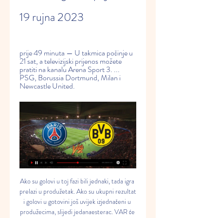
19 rujna 2023
prije 49 minuta — U takmica počinje u 
21 sat, a televizijski prijenos možete 
pratiti na kanalu Arena Sport 3. ... 
PSG, Borussia Dortmund, Milan i 
Newcastle United.
Ako su golovi u toj fazi bili jednaki, tada igra prelazi u produžetak. Ako su ukupni rezultat i golovi u gotovini još uvijek izjednačeni u produžecima, slijedi jedanaesterac. VAR će se koristiti tijekom turnira. (Vrijednost slike: Shutterstock) Gledajte PSG vs Borussia Dortmund uživo uživo besplatno Ljubitelji nogometa u Austriji, Kanadi, Njemačkoj i Japanu dobivaju priliku besplatno gledati PSG vs Borussia Dortmund uživo. DAZN ima pravo na pokazivanje prvaka prvaka i čitav niz sportova na tim teritorijima, a što je najbolje od svega, DAZN nudi 1-mjesečno besplatno probno razdoblje. Sve dok već niste upotrijebili svoje, onda možete puniti čizme. 

Ne donosi ni najbrže brzine niti najviše kanala, ali svejedno vam omogućuje gledanje BT Sport-a 1, BT Sport 2, BT Sport 3 i BT Sport 4 s pristupom 4K HDR tokova putem BT Sport aplikacije. BT Sport, BT TV i BT Broadband za 35 funti mjesečnoOva vrlo trostruka ponuda trostruke prijetnje uključuje iznajmljivanje linija, HDTV omogućen YouView okvir, četiri BT Sport kanala i pristup pokrivanju 4K HDR putem BT Sport aplikacije na kompatibilnim uređajima. Riječ je o 24-mjesečnom ugovoru s troškovima postavljanja i 36Mb vlaknom vezom. Pogledajte ponudu Oni koji se bave Virgin Media-om trebat će im Virgin V6 okvir i 4K televizor kako bi bili sigurni da će akcija dobiti maksimalnu razlučivost. S osnovnim Big Bundleom, BT Sport iznosi 18 £ mjesečno, ali svih pet BT Sport kanala, uključujući Ultra HD, uključeni su u veće TV pakete koji počinju od £ 57 mjesečno. 

Thomas Meunier i Marco Verratti bit će odsutni zbog suspenzije, ali francuska strana sigurno ima tim koji će se nositi. Dortmundu nedostaje samo Marco Reus. Ipak, odsutnost kapetana nije izgledala kao problem tijekom dominantnog gostovanja BVB-a u Gladbachu tijekom vikenda. Nažalost, ovo je još jedno učvršćenje koronavirusa. Dakle, ne očekujte puno na putu buke gužvi kad se ugađate BT Sport 3 u 20 sati kako bi saznali kako ovo ide. Nema novih pravila za ispadanje iz Lige prvaka. Ako su momčadi vezane na ukupni rezultat nakon posljednjeg zvižduka drugog dijela, onda prolazi momčad s više golova. 

lipnja na londonskom stadionu Wembley. Dodajmo kako je ispred nas 69. izdanje elitnog klupskog natjecanja Starog Kontinenta, pri čemu 32. izdanje otkako nosi ime Lige prvaka. Rijeka se časno oprostila od Europe: Lille je bio na konopcima, ali nije bilo sreće u produžecima Bit će to i posljednje u sadašnjem formatu jer će iduće sezone doživjeti veliku reformu. Više neće biti osam skupina, nego jedna liga sa 36 klubova, a svaki klub odigrat će osam utakmica protiv osam suparnika, po četiri utakmice kod kuće i u gostima. 

Nažalost, besplatno suđenje DAZN-a nije dostupno onima izvan ovih regija. Ako ste kupac DAZN-a, ali putujete u inozemstvo, morat ćete prijavite se na VPN uslugu kako biste bili sigurni da možete pristupiti streamu DAZN PSG vs Borussia Dortmund gdje god se nalazili. Također je vrijedno napomenuti da ih ima besplatni tokovi na zemaljskim kanalima poput Match TV u Rusiji, ako se tamo dogodi, Možete pronaći puni popis svjetskih emitera s pravima prikazivanja fudbala u Ligi prvaka uživo ovdje, Gledajte PSG vs Borussia Dortmund bilo gdje u svijetu koristeći VPN U nastavku ćemo gledati TV i opciju uživo za obožavatelje Lige prvaka iz Velike Britanije i SAD-a, ali čak i nakon što potrošite sav taj novac na pretplatu, još uvijek nećete moći gledati novi korak s druge strane zemlja. Postoje određeni teritoriji na kojima je nogomet Lige prvaka slobodno gledati (možete pronaći a puni popis besplatnih emitera Lige prvaka ovdje zajedno s kanalima plaćanja također). Ako se nalazite u nekom od tih mjesta, možda ćete se trebati ugoditi na hotelskom televizoru ili pronaći lokalni bar. 

PSG rezultati uživo, rezultati, raspored, PSG - Borussia Dortmund uživo | Nogomet, FrancuskaPOMOĆ: Vi ste na PSG rezultati stranici u sekciji Nogomet/Francuska. Rezultati. com stranica nudi rezultate uživo, konačne i trenutne rezultate, poredak i detalje utakmice (strijelci, crveni kartoni, usporedbu tečajeva... ) za ekipu PSG. Osim rezultata za ekipu PSG, možete pratiti preko 1000 nogometnih natjecanja iz više od 90 zemalja diljem svijeta na Rezultati. 

BT Sport ima i Bundesligu, što pretplatu ove sezone čini vrlo pristojnom ponudom. BT Sport za postojeće korisnike BT TV-a od samo 10 funtiNadogradnja na sva četiri BT Sport kanala nije velika stvar ako ste već BT kupac. Oni koji već imaju BT TV, mogu pristupiti kanalima za 10 funti mjesečno. Korisnici BT Broadband mogu uživati ​​u BT Sport aplikaciji i gledati u pokretu po istoj cijeni. Pogledajte ponudu Novi kupci BT širokopojasne mreže i BT TV dobit će pristup pokrivanju besplatno, dok za postojeće korisnike to košta 10 funti mjesečno. Korisnici Sky TV-a također mogu dodati BT Sport u svoj postojeći paket od £ 25 mjesečno, ali to neće uključivati ​​4K gledanje. Međutim, ako se pretplatite na BT Sport, dobit ćete pristup struji putem BT web stranice i BT Sport aplikacije, tako da možete gledati u pokretu u Velikoj Britaniji ili iz inozemstva pomoću VPN-a. 

Vez je izvrsno postavljen na 1-2, Domaći imaju gostujući gol, ali gostujuća momčad ima brojčano vodstvo koje mu postavlja nervoznu noć za obje i apsolutni zinger za neutralnu. Zvijezde kao što su Neymar, Mauro Icardi, Edinson Cavani, Erling Haaland i Jadon Sancho bit će izloženi. Kylian Mbappe i Thiago Silva sumnjaju pred početak PSG-a. 

Gdje gledati Ligu prvaka? Brojni građani BiH zakinuti za 14. velj 2023. — Milan - Tottenham, PSG - Bayern (prve utakmice 14. februar). Club Brugge - Benfica, Borussia Dortmund - Chelsea (15. februar). Liverpool ...

▷ PSG - Borussia Dortmund uživo prijenos: kako gledati Ligu prvakaPrvaci! Da, Liga prvaka se vratila iz zimskog odmora i žurbe da krene. Ostalo je samo 16 timova i večeras je to jedno od najsvježijih susreta runde – drugi dio PSG-a protiv Borussije Dortmund. Ispod ćete pronaći sve informacije o tome kako gledati PSG vs Borussia Dortmund video prijenos uživo u vrhunskoj kvaliteti gdje god se nalazili. 

Utakmice uživo live stream ... Borussia Dortmund, AS Roma, Shakhtar Donetsk, Porto, SSC. Košarka prijenos uživo možete gledati direktno iz web preglednika ili saznajte kako gledati HD ...

Nakon tih osam kola, osam najboljih momčadi lige izborit će direktan plasman u osminu finala, a momčadi od devetog do 24. mjesta izborit će plasman u šesnaestinu finala natjecanja, s time da će momčadi od 9. do 16. mjesta biti nositelji u toj fazi i igrat će u protiv momčadi rangiranima od 17. do 24. 

Kovačić i Gvardiol put Marakane: Pogledajte tko je sve u paklenoj skupini FU Grimaldi Forumu u Monacu održan je ždrijeb nogometne Lige prvaka. Bit će to posljednje izdanje elitnog nogometnog natjecanja u sadašnjem formatu jer od iduće sezone slijedi velika reforma. U ždrijebu su bila 32 kluba podijeljena u četiri jakosna razreda. Nažalost, ove godine bez hrvatskog predstavnika. Dinamo brutalno prizemljen u Pragu: Sparta izbrisala minus iz Zagreba i poslala Modre u Konferencijsku ligu U najjači razred bili su smješteni europski prvak Manchester City, pobjednik Europske lige Sevilla, te prvaci šest najboljih zemalja po renkingu Bayern, PSG, Barcelona, Napoli, Benfica i Feyenoord. 

Arena Sport 1 (ARENA1) - TV program - MojTV Mobile ... PSG - DORTMUND, liga prvaka (UŽIVO) UŽIVO; 23:00 Nogomet: EMISIJA LIGA PRVAKA/SAŽETAK 19.09, liga prvaka (UŽIVO) UŽIVO; 00:30 Nogomet: MILAN - NEWCASTLE, liga ...

Gledajte PSG vs Borussia Dortmund uživo u 4K Ligu prvaka možete gledati u 4K HDR-u, emitovanom pri 50 sličica u sekundi na BT Sport Ultimate, kanalu 433. Ako ste posebno zakačeni na BT TV platformi, onda je dostupan i sa Dolby Atmos zvukom. Nažalost, ovaj raspored neće se emitirati na BT Sport Ultimateu. Dakle, morat ćete se nagoditi PSG vs Borussia Dortmund u HD-u na BT Sport 3, Dostupne su i igre na BT Sport Ultimateu, minus Atmos, za korisnike Virgin Media koji se pretplate na BT Sport Collection. Možete uživati ​​u 4K HDR na kanalu 555. BT Sport Ultimate nije dostupan na Sky TV platformi, ali svatko tko ima Xbox, PlayStation, Apple TV ili Samsung televizija mogu gledati Ligu prvaka u 4K HDR-u pomoću aplikacije BT Sport uz mjesečni prolaz BT Sport za samo 25 funti. 

Tamo ima mnogo pružatelja VPN-a, a neki su pouzdaniji i sigurniji od ostalih. U pravilu preporučujemo uslugu koja se plaća i preporučujemo sljedeće: – ExpressVPN Ako se prijavite na cjelogodišnji plan, možete dobiti tri mjeseca besplatno i donijeti VPN pristup pametnim uređajima, uključujući Amazon Fire TV Stick, prijenosna računala, televizori i mobiteli i tableti Android i iOS. 

Budući da je Manchester City bio europski i engleski prvak, prvak sedme zemlje (Nizozemske) ušao je u prvi pot. Klubovi iz iste zemlje nisu mogli biti ždrijebani u istu skupinu, a spomenimo i kako će Union Berlin i Antwerpen debitirati u grupnoj fazi. Češka policija u pripravnosti: Unatoč zabrani Bad Blue Boysi stižu u Prag Svakako je najzanimljivija skupina F, u kojoj su PSG, Borussia Dortmund, Milan i Newcastle United, dok aktualni europski prvak Manchester City u obranu naslova kreće iz skupine G, a protivnici "Građanima" bit će RB Leipzig, Crvena zvezda i Young Boys. Liga prvaka starta susretima prvog kola 19. i 20. rujna, a ove sezone finale "Champions League" bit će 1. 

Uzivo gledanje utakmica preko telefona Gledaj prijenos uživo Europska liga utakmice Sevilla, Atletico Madrid, Barcelona, Bayern München, Juventus, Manchester City, Paris Saint-Germain, Liverpool ...

Gdje gledati Ligu prvaka: Nogometni vrh prepun Hrvata. prije 49 minuta — U takmica počinje u 21 sat, a televizijski prijenos možete pratiti na kanalu Arena Sport 3. PSG, Borussia Dortmund, Milan i Newcastle United.

UEFA Champions League • Serije ... PSG - Borussia Dortmund. RTS1. utorak. 20:50. Fudbal - LŠ: Mančester siti prijenos. Arena Sport 1. srijeda. 21:00. Uživo LIGA PRVAKA: REAL SOCIEDAD - INTER ...

Express nudi i 30-dnevno jamstvo povrata novca. – NordVPN Koji dolazi u samo $2. 99 (£2. 29) mjesečno i im