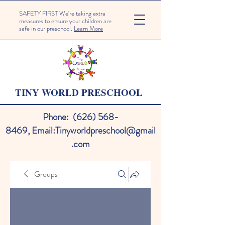
SAFETY FIRST We're taking extra
measures to ensure your children are
safe in our preschool.
Learn More
TINY WORLD PRESCHOOL
Phone:
(626) 568-
8469
,
Email:
Tinyworldpreschool@gmail
.com
Groups