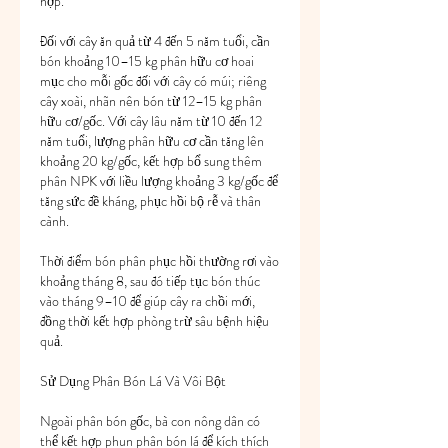
hợp.
Đối với cây ăn quả từ 4 đến 5 năm tuổi, cần 
bón khoảng 10–15 kg phân hữu cơ hoai 
mục cho mỗi gốc đối với cây có múi; riêng 
cây xoài, nhãn nên bón từ 12–15 kg phân 
hữu cơ/gốc. Với cây lâu năm từ 10 đến 12 
năm tuổi, lượng phân hữu cơ cần tăng lên 
khoảng 20 kg/gốc, kết hợp bổ sung thêm 
phân NPK với liều lượng khoảng 3 kg/gốc để 
tăng sức đề kháng, phục hồi bộ rễ và thân 
cành.
Thời điểm bón phân phục hồi thường rơi vào 
khoảng tháng 8, sau đó tiếp tục bón thúc 
vào tháng 9–10 để giúp cây ra chồi mới, 
đồng thời kết hợp phòng trừ sâu bệnh hiệu 
quả.
Sử Dụng Phân Bón Lá Và Vôi Bột
Ngoài phân bón gốc, bà con nông dân có 
thể kết hợp phun phân bón lá để kích thích 