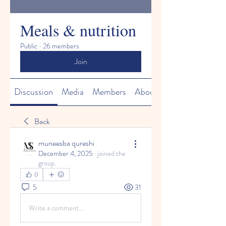
Meals & nutrition
Public
·
26 members
Join
Discussion
Media
Members
About
Back
muneesba qureshi
December 4, 2025
·
joined the
group.
0
5
31
Write a comment...