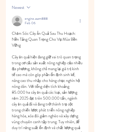
Newest
engine.aszm888
Feb 06
Chăm Sóc Cây Ăn Quả Sau Thu Hoạch: 
Nền Tảng Quan Trọng Cho Vụ Mùa Bền 
Vững
Cây ăn quả hiện đang giữ vai trò quan trọng 
trong cơ cấu sản xuất nông nghiệp của nhiều 
địa phương, không chỉ mang lại giá trị kinh 
tế cao mà còn góp phần ổn định sinh kế, 
nâng cao thu nhập cho hàng chục nghìn hộ 
nông dân. Với tổng diện tích khoảng 
85.000 ha cây ăn quả các loại, sản lượng 
năm 2025 đạt trên 500.000 tấn, ngành 
cây ăn quả đã và đang trở thành trụ cột 
trong chiến lược phát triển nông nghiệp 
hàng hóa, xóa đói giảm nghèo và xây dựng 
vùng chuyên canh tập trung. Tuy nhiên, để 
duy trì năng suất ổn định và chất lượng quả 