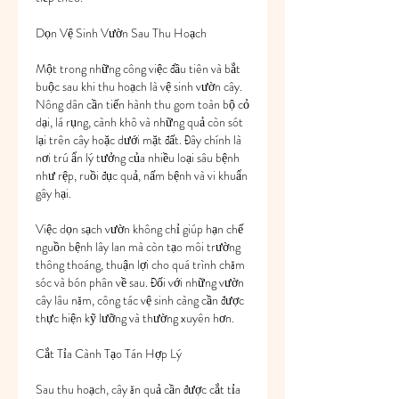
Dọn Vệ Sinh Vườn Sau Thu Hoạch
Một trong những công việc đầu tiên và bắt 
buộc sau khi thu hoạch là vệ sinh vườn cây. 
Nông dân cần tiến hành thu gom toàn bộ cỏ 
dại, lá rụng, cành khô và những quả còn sót 
lại trên cây hoặc dưới mặt đất. Đây chính là 
nơi trú ẩn lý tưởng của nhiều loại sâu bệnh 
như rệp, ruồi đục quả, nấm bệnh và vi khuẩn 
gây hại.
Việc dọn sạch vườn không chỉ giúp hạn chế 
nguồn bệnh lây lan mà còn tạo môi trường 
thông thoáng, thuận lợi cho quá trình chăm 
sóc và bón phân về sau. Đối với những vườn 
cây lâu năm, công tác vệ sinh càng cần được 
thực hiện kỹ lưỡng và thường xuyên hơn.
Cắt Tỉa Cành Tạo Tán Hợp Lý
Sau thu hoạch, cây ăn quả cần được cắt tỉa 