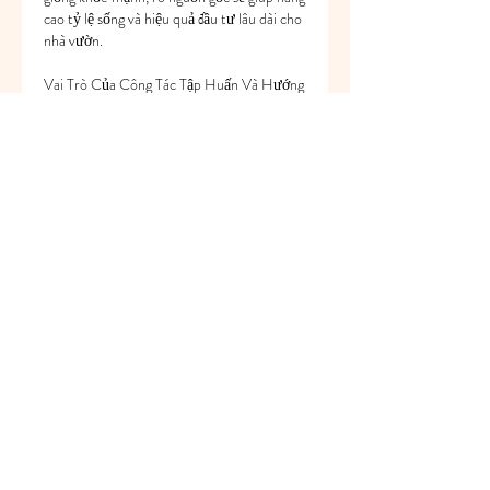
cao tỷ lệ sống và hiệu quả đầu tư lâu dài cho 
nhà vườn.
Vai Trò Của Công Tác Tập Huấn Và Hướng 
Dẫn Kỹ Thuật
Tại các địa phương có diện tích cây ăn quả 
lớn như Mai Sơn, Mường Cơi, Mường Bú…, 
chính quyền và ngành chuyên môn đã tích 
cực tổ chức các lớp tập huấn, hướng dẫn kỹ 
thuật chăm sóc cây ăn quả sau thu hoạch. 
Mỗi năm có trên 10.000 lượt nông dân 
tham gia các chương trình này, góp phần 
nâng cao nhận thức, trình độ canh tác và 
hiệu quả sản xuất.
Nhờ áp dụng đồng bộ các biện pháp kỹ 
thuật, nhiều vườn cây đã được phục hồi tốt, 
kéo dài tuổi thọ, ổn định năng suất và nâng 
cao chất lượng sản phẩm, đáp ứng yêu cầu 
ngày càng cao của thị trường.