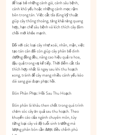
để loại bỏ những cành già, cành sâu bệnh, 
cành khô yếu hoặc những cành mọc rậm 
bên trong tán. Việc cắt tỉa đúng kỹ thuật 
giúp cây thông thoáng, tăng khả năng quang 
hợp, hạn chế sâu bệnh và kích thích cây đâm 
chồi mới khỏe mạnh.
Đối với các loại cây như xoài, nhãn, mận, việc 
tạo tán cân đối còn giúp cây phân bố dinh 
dưỡng đồng đều, nâng cao hiệu quả ra hoa, 
đậu quả trong vụ kế tiếp. Thời điểm cắt tỉa 
thích hợp nhất là ngay sau khi thu hoạch 
xong, tránh để cây mang nhiều cành yếu kéo 
dài sang giai đoạn phục hồi.
Bón Phân Phục Hồi Sau Thu Hoạch
Bón phân là khâu then chốt trong quá trình 
chăm sóc cây ăn quả sau thu hoạch. Theo 
khuyến cáo của ngành chuyên môn, tùy 
từng loại cây và độ tuổi sinh trưởng mà 
lượng phân bón cần được điều chỉnh phù 