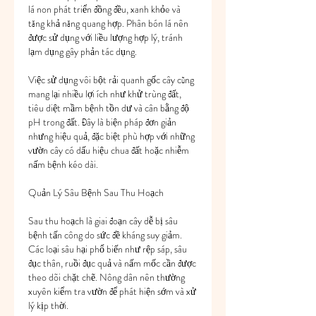
lá non phát triển đồng đều, xanh khỏe và 
tăng khả năng quang hợp. Phân bón lá nên 
được sử dụng với liều lượng hợp lý, tránh 
lạm dụng gây phản tác dụng.
Việc sử dụng vôi bột rải quanh gốc cây cũng 
mang lại nhiều lợi ích như khử trùng đất, 
tiêu diệt mầm bệnh tồn dư và cân bằng độ 
pH trong đất. Đây là biện pháp đơn giản 
nhưng hiệu quả, đặc biệt phù hợp với những 
vườn cây có dấu hiệu chua đất hoặc nhiễm 
nấm bệnh kéo dài.
Quản Lý Sâu Bệnh Sau Thu Hoạch
Sau thu hoạch là giai đoạn cây dễ bị sâu 
bệnh tấn công do sức đề kháng suy giảm. 
Các loại sâu hại phổ biến như rệp sáp, sâu 
đục thân, ruồi đục quả và nấm mốc cần được 
theo dõi chặt chẽ. Nông dân nên thường 
xuyên kiểm tra vườn để phát hiện sớm và xử 
lý kịp thời.