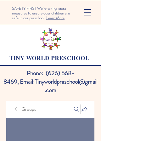
SAFETY FIRST We're taking extra
measures to ensure your children are
safe in our preschool.
Learn More
TINY WORLD PRESCHOOL
Phone:
(626) 568-
8469
,
Email:
Tinyworldpreschool@gmail
.com
Groups