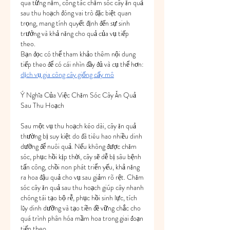
qua từng năm, công tác chăm sóc cây ăn quả 
sau thu hoạch đóng vai trò đặc biệt quan 
trọng, mang tính quyết định đến sự sinh 
trưởng và khả năng cho quả của vụ tiếp 
theo.
Bạn đọc có thể tham khảo thêm nội dung 
tiếp theo để có cái nhìn đầy đủ và cụ thể hơn: 
dịch vụ gia công cây giống cấy mô
Ý Nghĩa Của Việc Chăm Sóc Cây Ăn Quả 
Sau Thu Hoạch
Sau một vụ thu hoạch kéo dài, cây ăn quả 
thường bị suy kiệt do đã tiêu hao nhiều dinh 
dưỡng để nuôi quả. Nếu không được chăm 
sóc, phục hồi kịp thời, cây sẽ dễ bị sâu bệnh 
tấn công, chồi non phát triển yếu, khả năng 
ra hoa đậu quả cho vụ sau giảm rõ rệt. Chăm 
sóc cây ăn quả sau thu hoạch giúp cây nhanh 
chóng tái tạo bộ rễ, phục hồi sinh lực, tích 
lũy dinh dưỡng và tạo tiền đề vững chắc cho 
quá trình phân hóa mầm hoa trong giai đoạn 
tiếp theo.