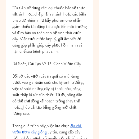
Ưu tiên sử dụng các loại thuốc bảo vệ thực 
vật sinh học, chế phẩm vi sinh hoặc các biện 
pháp tự nhiên như bẫy pheromone nhằm 
giảm thiểu tác động tiêu cực đến môi trường 
và đảm bảo an toàn cho hệ sinh thái vườn 
cây. Việc tưới nước hợp lý, giữ ẩm vừa đủ 
cũng góp phần giúp cây phục hồi nhanh và 
hạn chế sâu bệnh phát sinh.
Rà Soát, Cải Tạo Và Tái Canh Vườn Cây
Đối với các vườn cây ăn quả có múi đang 
bước vào giai đoạn cuối chu kỳ sinh trưởng, 
việc rà soát những cây bị thoái hóa, năng 
suất thấp là rất cần thiết. Từ đó, nông dân 
có thể chủ động kế hoạch trồng thay thế 
hoặc ghép cải tạo bằng giống mới chất 
lượng cao.
Trong quá trình này, việc lựa chọn 
địa chỉ 
vườn ươm cây giống
 uy tín, cung cấp cây 
giống khỏe mạnh, rõ nguồn gốc sẽ giúp nâng 