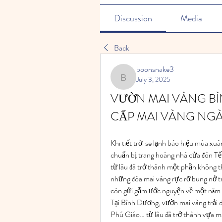
Discussion
Media
Back
boonsnake3
July 3, 2025
boonsnake3
VƯỜN MAI VÀNG BÌ
CẤP MAI VÀNG NGÀY 
Khi tiết trời se lạnh báo hiệu mùa xuâ
chuẩn bị trang hoàng nhà cửa đón Tết
từ lâu đã trở thành một phần không t
những đóa mai vàng rực rỡ bung nở t
còn gửi gắm ước nguyện về một năm 
Tại Bình Dương, vườn mai vàng trải 
Phú Giáo… từ lâu đã trở thành vựa m