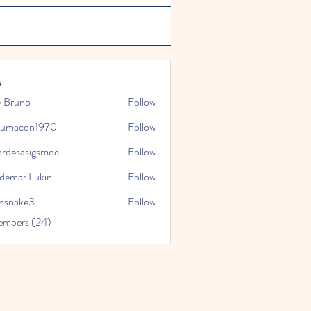
s
y Bruno
Follow
tumacon1970
Follow
con1970
ordesasigsmoc
Follow
asigsmoc
demar Lukin
Follow
nsnake3
Follow
ke3
embers (24)