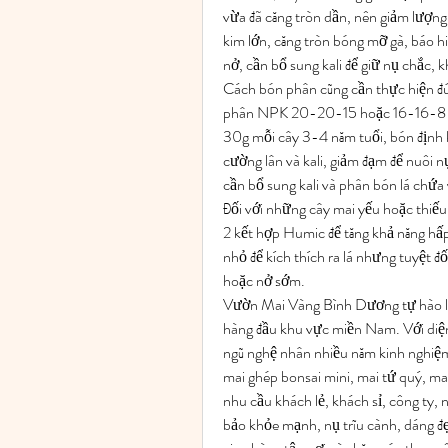
vừa đã căng tròn dần, nên giảm lượng 
kim lớn, căng tròn bóng mỡ gà, báo hi
nở, cần bổ sung kali để giữ nụ chắc, 
Cách bón phân cũng cần thực hiện đún
phân NPK 20-20-15 hoặc 16-16-8 để 
30g mỗi cây 3-4 năm tuổi, bón định k
cường lân và kali, giảm đạm để nuôi nụ
cần bổ sung kali và phân bón lá chứa 
Đối với những cây mai yếu hoặc thi
2 kết hợp Humic để tăng khả năng hấp 
nhỏ để kích thích ra lá nhưng tuyệt đ
hoặc nở sớm.
Vườn Mai Vàng Bình Dương tự hào là đ
hàng đầu khu vực miền Nam. Với diện 
ngũ nghệ nhân nhiều năm kinh nghiệm,
mai ghép bonsai mini, mai tứ quý, ma
nhu cầu khách lẻ, khách sỉ, công ty, 
bảo khỏe mạnh, nụ trĩu cành, dáng đẹp