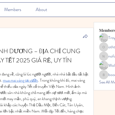
Members
About
Member
Tro
oth
NH DƯƠNG – ĐỊA CHỈ CUNG 
othtuma
nof
TẾT 2025 GIÁ RẺ, UY TÍN
nofordes
Wol
n đang về, cũng là lúc người người, nhà nhà bắt đầu tất bật 
boo
boonsna
. 
mua mai vàng tại vườn
. Trong không khí đó, mai vàng 
See All M
hể thiếu của ngày Tết cổ truyền Việt Nam. Hình ảnh 
rước sân nhà không chỉ mang đến sự tươi mới, ấm áp mà 
mới may mắn, phú quý, an khang thịnh vượng.
dài khắp các huyện Thủ Dầu Một, Bến Cát, Tân Uyên, 
ai lớn bậc nhất miền Nam. Mỗi dịp Tết đến, hàng chục 