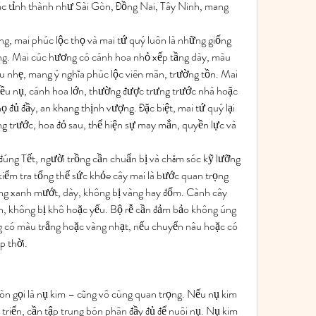
ác tỉnh thành như Sài Gòn, Đồng Nai, Tây Ninh, mang 
g, mai phúc lộc thọ và mai tứ quý luôn là những giống 
ng. Mai cúc hương có cánh hoa nhỏ xếp tầng dày, màu 
 nhẹ, mang ý nghĩa phúc lộc viên mãn, trường tồn. Mai 
hiều nụ, cánh hoa lớn, thường được trưng trước nhà hoặc 
 đủ đầy, an khang thịnh vượng. Đặc biệt, mai tứ quý lại 
 trước, hoa đỏ sau, thể hiện sự may mắn, quyền lực và 
đúng Tết, người trồng cần chuẩn bị và chăm sóc kỹ lưỡng 
kiểm tra tổng thể sức khỏe cây mai là bước quan trọng 
ng xanh mướt, dày, không bị vàng hay đốm. Cành cây 
, không bị khô hoặc yếu. Bộ rễ cần đảm bảo không úng 
g có màu trắng hoặc vàng nhạt, nếu chuyển nâu hoặc có 
p thời.
òn gọi là nụ kim – cũng vô cùng quan trọng. Nếu nụ kim 
 triển, cần tập trung bón phân đầy đủ để nuôi nụ. Nụ kim 