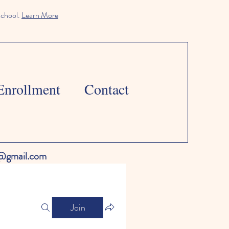
school.
Learn More
Enrollment
Contact
l@gmail.com
Join