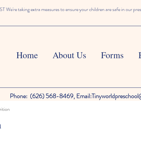
We're taking extra measures to ensure your children are safe in our pre
Home
About Us
Forms
Phone:
(626) 568-8469,
Email:
Tinyworldpreschoo
ition
n