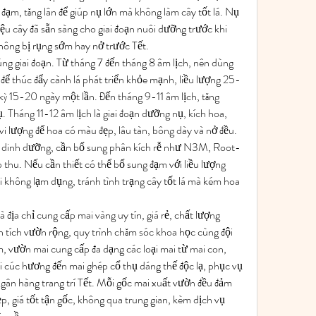
đạm, tăng lân để giúp nụ lớn mà không làm cây tốt lá. Nụ 
ệu cây đã sẵn sàng cho giai đoạn nuôi dưỡng trước khi 
không bị rụng sớm hay nở trước Tết.
g giai đoạn. Từ tháng 7 đến tháng 8 âm lịch, nên dùng 
thúc đẩy cành lá phát triển khỏe mạnh, liều lượng 25-
ỳ 15-20 ngày một lần. Đến tháng 9-11 âm lịch, tăng 
. Tháng 11-12 âm lịch là giai đoạn dưỡng nụ, kích hoa, 
vi lượng để hoa có màu đẹp, lâu tàn, bông dày và nở đều.
ếu dinh dưỡng, cần bổ sung phân kích rễ như N3M, Root-
thu. Nếu cần thiết có thể bổ sung đạm với liều lượng 
ối không lạm dụng, tránh tình trạng cây tốt lá mà kém hoa 
ịa chỉ cung cấp mai vàng uy tín, giá rẻ, chất lượng 
tích vườn rộng, quy trình chăm sóc khoa học cùng đội 
 vườn mai cung cấp đa dạng các loại mai từ mai con, 
i cúc hương đến mai ghép cổ thụ dáng thế độc lạ, phục vụ 
ngân hàng trang trí Tết. Mỗi gốc mai xuất vườn đều đảm 
, giá tốt tận gốc, không qua trung gian, kèm dịch vụ 