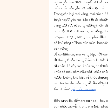
nghìn gốc mai được chuyển đi khắp c
mùa xuân đến gần hơn với mọi nhà.
Trong các loại mai vàng, mai cúc hươn
được người yêu mai đặc biệt ưa chuộ
vàng tươi rực rỡ cùng hương thơm dịu
phúc lộc thọ có thân to, tán rộng, n
cơ quan, tượng trưng cho phúc lộc thọ
có khả năng nở hoa bốn mùa, hoa vàng
bền vững.
Để có được cây mai vàng đẹp, nở hoa 
từ tháng 6 đến tháng 7 âm lịch. Việc 
đầu tiên. Lá cây mai khỏe mạnh thườ
khỏe có màu xám nâu tươi, chắc chắn
nước, không khô kiệt; rễ khỏe thườn
mùi hôi là dấu hiệu úng rễ cần xử lý kị
Xem thêm: 
giá phôi mai vàng
.
Bên cạnh đó, kiểm tra nụ hoa – hay c
còn nhỏ, cây vẫn trong giai đoạn phát