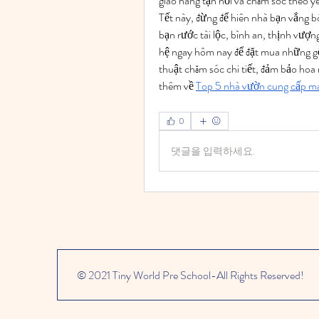
giao hàng tận nơi và chăm sóc theo y
Tết này, đừng để hiên nhà bạn vắng
bạn rước tài lộc, bình an, thịnh vượn
hệ ngay hôm nay để đặt mua những gốc
thuật chăm sóc chi tiết, đảm bảo hoa
thêm về 
Top 5 nhà vườn cung cấp mai
0
댓글을 입력하세요.
© 2021 Tiny World Pre School-All Rights Reserved!