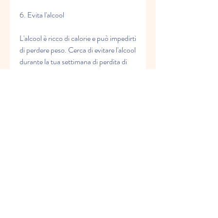
6. Evita l'alcool
L'alcool è ricco di calorie e può impedirti 
di perdere peso. Cerca di evitare l'alcool 
durante la tua settimana di perdita di 
peso.
7. Usa un brucia grassi naturale
Ci sono molti brucia grassi naturali sul 
mercato che possono aiutarti a perdere 
peso. Questi prodotti sono spesso fatti 
di ingredienti naturali come tè verde, 
puoi fare lunghe camminate o correre 
all'aperto. Ci sono anche molti video di 
allenamento su YouTube per aiutarti a 