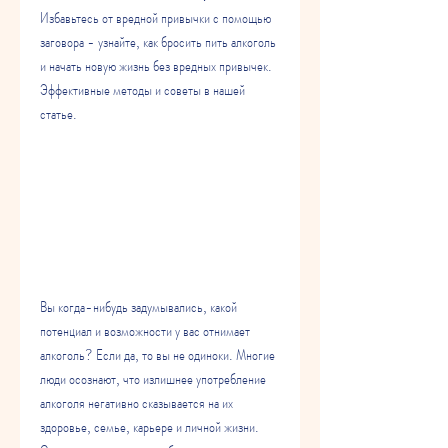
Избавьтесь от вредной привычки с помощью 
заговора - узнайте, как бросить пить алкоголь 
и начать новую жизнь без вредных привычек. 
Эффективные методы и советы в нашей 
статье.
Вы когда-нибудь задумывались, какой 
потенциал и возможности у вас отнимает 
алкоголь? Если да, то вы не одиноки. Многие 
люди осознают, что излишнее употребление 
алкоголя негативно сказывается на их 
здоровье, семье, карьере и личной жизни. 