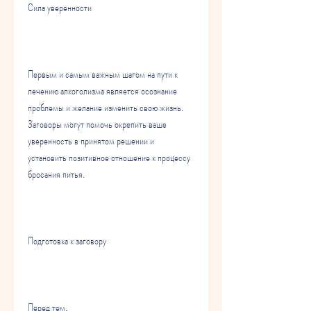
Сила уверенности
Первым и самым важным шагом на пути к 
лечению алкоголизма является осознание 
проблемы и желание изменить свою жизнь. 
Заговоры могут помочь окрепить ваше 
уверенность в принятом решении и 
установить позитивное отношение к процессу 
бросания питья.
Подготовка к заговору
Перед тем,