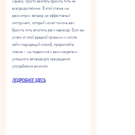
Однако, просто захотеть бросить пить не 
всегда достаточно. В этой статье мы 
рассмотрим заговор как эффективный 
инструмент, который может помочь вам 
бросить пить алкоголь раз и навсегда. Если вы 
устали от этой вредной привычки и хотите 
найти подходящий способ, продолжайте 
чтение - мы поделимся с вами секретами 
успешного заговора для прекращения 
употребления алкоголя.
ПОДРОБНЕЕ ЗДЕСЬ