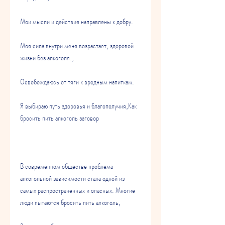
Мои мысли и действия направлены к добру.
Моя сила внутри меня возрастает, здоровой 
жизни без алкоголя.,
Освобождаюсь от тяги к вредным напиткам.
Я выбираю путь здоровья и благополучия,Как 
бросить пить алкоголь заговор
В современном обществе проблема 
алкогольной зависимости стала одной из 
самых распространенных и опасных. Многие 
люди пытаются бросить пить алкоголь,