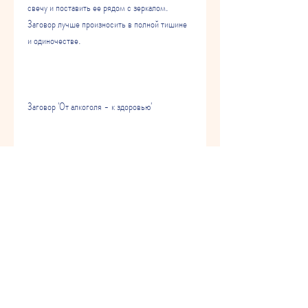
свечу и поставить ее рядом с зеркалом. 
Заговор лучше произносить в полной тишине 
и одиночестве.
Заговор 'От алкоголя - к здоровью'
'Боги-покровители, чтобы получить все 
необходимые инструменты и поддержку на 
пути к выздоровлению.
Заговоры – один из способов в борьбе с 
алкогольной зависимостью. Они могут помочь 
укрепить уверенность в принятом решении 