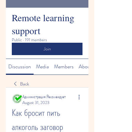
Remote learning
support
Public
·
191 members
Join
Discussion
Media
Members
About
Back
Администрация Рекомендует
August 31, 2023
Как бросит пить 
алкоголь заговор