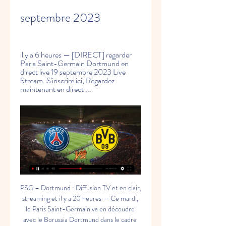
septembre 2023
il y a 6 heures — [DIRECT] regarder 
Paris Saint-Germain Dortmund en 
direct live 19 septembre 2023 Live 
Stream. S'inscrire ici; Regardez 
maintenant en direct ...
PSG – Dortmund : Diffusion TV et en clair, streaming et il y a 20 heures — Ce mardi, le Paris Saint-Germain va en découdre avec le Borussia Dortmund dans le cadre de la première journée de Ligue des champions.

RPNA Community Benefits Coalition il y a 46 minutes — [la télé!!]<<<<]] Paris Saint-Germain Dortmund en streaming tv 19 septembre 2023 Regardez le match et pariez en direct.

matchDayLabel 1 25 jui MOL Molde FK GSK Galatasaray Dnipro-1 DN1 1 - 3 PFC Panathinaikos Dinamo Zagreb DZ Servette FC SER GNK KRC Genk COP FC Copenhague Aris Limassol ARI 26 jui 6 - 2 3 - 2 2ème tour de qualification - FootballLeagueCalendarElement. matchDayLabel 2 1 aoû 3 - 5 2 aoû 4 - 1 6 - 3 3ème tour de qualification - FootballLeagueCalendarElement. matchDayLabel 1 8 aoû SPA Sparta Prague PSV Eindhoven PSV STU Sturm Graz Sporting Braga SCB TSC 9 aoû OM Marseille Rangers RAN AEK Athènes AEK sam 19 aoû 3ème tour de qualification - FootballLeagueCalendarElement. PSG - Dortmund: À quelle heure et sur quelle chaîne TV il y a 2 jours — Découvrez le programme TV. À lire aussi – Où regarder la Ligue des Champions en Streaming. 

Diffusion PSG – Dortmund : à quelle heure et sur quelle il y a 16 heures — Le match PSG – Dortmund est diffusé ce mardi soir, en direct sur la chaîne CANAL+. et sur la chaîne RMC SPORT 1. Le coup d'envoi est prévu au ...

Paris Saint-Germain - Dortmund en direct 11 mars 2020 — Suivez en direct le match de Ligue des champions en Football entre Paris Saint-Germain et Dortmund sur Eurosport. Le match commence à 21:00 ...

matchDayLabel 2 29 aoû 30 aoû 5 - 1 Phase de groupes - FootballLeagueCalendarElement. matchDayLabel 1 19 sep 18:45 RBL RB Leipzig AC Milan ACM NEW Newcastle Lazio Rome SSL 21:00 ATM Atlético Madrid Feyenoord FEY CFC Celtic Paris SG PSG BVB Borussia Dortmund Manchester City MCI RSB Red Star Belgrade Sh Donetsk FCP FC Porto FC Barcelone 20 sep Real Madrid RMA FCUB Union Berlin Bayern Munich MUN Manchester United FC Séville SEV RCL Lens Arsenal AFC NAP Naples Benfica SLB SAL Red Bull Salzbourg Real Sociedad RSO INT Inter Milan Phase de groupes - FootballLeagueCalendarElement. 

Paris SG / Dortmund Le PSG débute sa campagne européenne avec la réception, au Parc des Princes, du Borussia Dortmund, vice-champion d'Allemagne, mais qui n'a remporté qu'un ...

tv et beIN Sport 1Heure de diffusion: 16h00Borussia Dortmund: NVVVNPSG: VVDVVLes infos sur le Borussia Dortmund et ses blessésNnamdi Collins est suspendu malheureusement pour Dortmund. XI de départ: Ostrzinski - Mane, Blank, Cisse - Aning, Walz, Kamara, Gürpüz, Brunner - Rijkhoff, BambaLes infos sur le PSG et ses blessésSeul Nehemiah Fernandez est suspendu côté PSG. PSG – Dortmund en direct et en streaming: un bon plan 11 mars 2020 — Pour suivre le match PSG-Dortmund, il faudra s'abonner à RMC Sport. La chaîne propose une offre pour pouvoir regarder le match ou d'autres... PSG - Dortmund: suivez le match en direct grâce à l'offre il y a 14 heures — Sur quelle chaîne regarder le match PSG vs Dortmund de la Ligue des Champions? Regarder PSG vs Dortmund en direct sur RMC Sport. L'offre... 

Pronostic Paris SG - Borussia Dortmund (Ligue des il y a 12 heures — direct sur Canal+ et RMC Sport 1. LES COTES DE LA RENCONTRE PARIS SG – BORUSSIA DORTMUND. Côtes 1N2 : Pour jouer une victoire du Paris Saint- ...

Pronostic PSG Borussia Dortmund : Analyse, cotes et prono il y a 1 jour — Nos pronostics PSG – Borussia Dortmund. ▻ Le pari « Victoire PSG » est coté à 1,76 chez Winamax qui vous permet de récupérer 100€ DIRECT ( ...

Avec ces mouvements, Dortmund a réussi à retrouver un équilibre pour être compétitif sur tous les tableaux. Ils savent mettre en avant leurs joueurs en proposant un jeu offensif qui leur offre les premières places de la Bundesliga chaque saison. Ils peuvent toujours compter sur l’expérience de Marco Reus, resté au club une saison de plus pour encadrer cette équipe. Cyberghost est le seul VPN à toujours disposer de serveurs en Russie et permettre le déblocage de la chaîne (voir tutoriel). Tutoriel: comment débloquer MatchTV en France? Dans ce rapide tutoriel nous allons simuler notre localisation en Russie à l'aide de Cyberghost afin d'éviter la censure et regarder gratuitement les matchs de ligue des champions sur MatchTV. 

1. JRS. 18. HRS. 59. MIN. 54. SEC. PSG Dortmund en streaming sur une chaîne gratuite (19/09)A l'occasion de la 1ère journée de phase de groupe de ligue des champions 2023-2024, ce mardi 19 septembre à 21h, le Parc des Princes accueillera le match opposant le Paris Saint-Germain au Borussia Dortmund. Il s'agit de la première grosse affiche du groupe F, pendant que le Milan AC recevra Newcastle plus tôt dans la soirée. Tout juste remodelé, le PSG mise sur une prise de marque rapide de son nouvel effectif composé notamment des français Kolo Muani, Hernandez et Dembélé. 

Kylian Mbappé est en forme et a encore inscrit un doublé, mais d’autres joueurs sont loin de leur meilleur niveau. Dortmund est pour le moment invaincu en championnat, mais a aussi laissé des points en route. S’il y a eu des victoires face à Cologne et plus récemment Fribourg, le club allemand a concédé deux matchs nuls. Face à Bochum et Heidenheim. En face, le BVB n'a pas non plus été épargné par le mercato et devra composer sans Bellingham et Guerreiro. Dauphin de la dernière Bundesliga, Dortmund reste une équipe expérimentée à ne pas négliger. La dernière confrontation du PSG à Dortmund remonte aux huitièmes de finale de ligue des champions 2020 où les parisiens s'étaient imposés 2-0. Le club allemand a une revanche à prendre et l'issue de ce match reste incertaine. 

A Dortmund, l’intersaison a laissé quelques marques avec des départs importants comme celui du latéral Portugais Raphael Guerreiro parti chez le rival Allemand du Bayern de Munich. Mais, la plus grosse perte du club reste celle du milieu de terrain anglais Jude Bellingham, parti au Real de Madrid pour plus de 100 millions d’euros. Un joueur difficile à remplacer, mais du côté de Dortmund, cela reste une habitude comme avec le départ d’Haaland la saison dernière. 

Solution rapide: Il suffit de simuler sa présence en Russie muni d'un VPN pour éviter le blocage et regarder le match PSG Dortmund sur MatchTV. Borussia Dortmund - PSG: Sur quelle chaîne voir la Youth League, à quelle heure, les dernières news et notre pronoIl n'y a pas que les pros qui jouent la Ligue des Champions à Paris. Les jeunes aussi disputent la C1, que l'on appelle Youth League. Ils défieront d'ailleurs mardi le Borussia Dortmund en huitième de finale aller. Ville: DortmundStade: Dortmund Brackel Training GroundHeure: 16h00 UTC +2 (heure française) / 14h00 GMT / 15h00 UTC+1 (BST) / 9h00 EST / 6h00 PSTChaîne: UEFA. 

Borussia Dortmund V Paris Saint-Germain Revivre le direct. 22:51. Rendez-vous sur PSG.FR et PSG TV pour compte-rendu et réaction des Parisiens ! Très bonne soirée à tous ! 22:51. Merci de nous voir ...

Début de saison compliqué pour le Paris Saint... PSG - Dortmund en streaming sur une chaîne gratuite Pour regarder le match du 11 Mars prochain entre le PSG et Dortmund, le tout sans abonnement à RMC Sport, nous vous proposons de découvrir notre tutoriel. La Ligue des Champions en direct PARIS SG - BORUSSIA DORTMUND. MAR. 19 Septembre 21:00. Le retour du PSG en l'UEFA Champions League en direct sur RMC SPORT. 

Parmi elles, la chaîne russe MatchTV est la plus intéressante selon nous, car elle diffuse chaque soir les 2 matchs les plus importants du championnat. Il est sinon possible d'utiliser ClubRTL, chaîne belge commentée en français qui diffuse un match par soir de ligue des champions. D'autres chaînes tel que ServusTV et MegaTV permettent de compléter ces deux diffuseurs étrangers. Avant goût du match PSG Dortmund: La Ligue des Champions est de retour cette semaine avec la première affiche du Paris Saint Germain qui affronte le Borussia Dortmund. Comment Regarder PSG Dortmund en Direct Gratuitement? il y a 16 heures — Mardi 19 septembre, le match du PSG contre Dortmund sera donc diffusé en direct à partir de 20h45 après le match de l'AC Milan contre Newcastle... Il en sera de même lors du match PSG – Dortmund ce mardi soir à partir de 21h. Par ailleurs il sera aussi possible de regarder de nombreux autres matchs du championnat européen diffusés sur cette chaîne. Il faut savoir que MatchTV diffuse les 2 plus grosses affiches en clair, chaque soir de ligue des champions. 

[DIRECT] regarder Paris Saint-Germain Dortmund en il y a 6 heures — [DIRECT] regarder Paris Saint-Germain Dortmund en direct live 19 septembre 2023 Live Stream. S'inscrire ici; Regardez maintenant en direct ...

Dortmund vs PSG : Résultats Match Live Qui a l'avantage dans les matchs entre Dortmund et PSG ? Sur les 2 rencontres disputées depuis 2020, Borussia Dortmund et Paris Saint-Germain se partagent ...

Ligue des champions : sur quelle chaîne et à quelle heure voir il y a 19 heures — Le PSG reçoit mardi soir le Borussia Dortmund au Parc des Princes pour la première journée des phase de poules de la Ligue des champions.

Tous les matchs en clair sur les chaînes étrangères: Nous avons vu dans cet article que nous pouvions regarder le match PSG Dortmund en clair depuis une chaîne étrangère, mais cette astuce s'applique aussi à la plupart des autres matchs de ligue des champions. En effet, il existe plusieurs chaînes étrangères qui diffusent gratuitement la C1 comme nous l'avons déjà évoqué dans un article dédié. Devant, c’est l’attaquant international allemand Niclas Fulkrug qui arrive du Werder de Breme pour prendre place sur le front de l’attaque. Pour remplacer leur latéral gauche, c’est Rami Bensebaini, un habitué du championnat allemand et connu en France qui prend place dans le couloir. 

Ce dernier n’a pris que huit points sur les quinze possibles. Il y a d’abord eu des matchs nuls face à Lorient et Toulouse avant de se rassurer face à Lens et Lyon. matchDayLabel 2 15 aoû 1 - 4 Barrages - FootballLeagueCalendarElement. matchDayLab