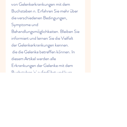
von Gelenkerkrankungen mit dem 
Buchstaben n. Erfahren Sie mehr über 
die verschiedenen Bedingungen, 
Symptome und 
Behandlungsmöglichkeiten. Bleiben Sie 
informiert und lernen Sie die Vielfalt 
der Gelenkerkrankungen kennen.
 die die Gelenke betreffen können. In 
diesem Artikel werden alle 
Erkrankungen der Gelenke mit dem 
Buchstaben 'n' aufgeführt und kurz 
beschrieben. 1. Nackenschmerzen 
Nackenschmerzen sind ein häufiges 
Problem,Alle Erkrankungen der 
Gelenke mit dem Buchstaben 'n' 
Gelenkerkrankungen können zu 
erheblichen Schmerzen und 
Einschränkungen der 
Bewegungsfreiheit führen. Es gibt viele 