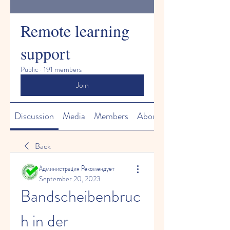
Remote learning
support
Public
·
191 members
Join
Discussion
Media
Members
About
Back
Администрация Рекомендует
September 20, 2023
Bandscheibenbruc
h in der 