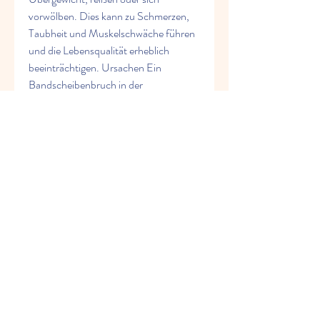
vorwölben. Dies kann zu Schmerzen, 
Taubheit und Muskelschwäche führen 
und die Lebensqualität erheblich 
beeinträchtigen. Ursachen Ein 
Bandscheibenbruch in der 
Lendenwirbelsäule kann durch 
verschiedene Ursachen ausgelöst 
werden. Dazu gehören Alterung, 
schlechte Körperhaltung, 
Bewegungsmangel 
2
0
Plaats een opmerking...
Nieuwste
fatima
19 jun 2025