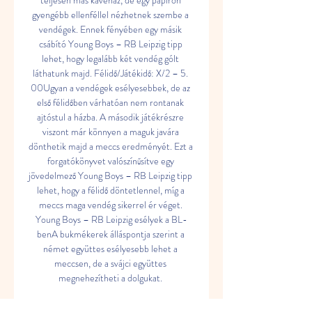
teljesen más kávéház, de egy papíron 
gyengébb ellenféllel nézhetnek szembe a 
vendégek. Ennek fényében egy másik 
csábító Young Boys – RB Leipzig tipp 
lehet, hogy legalább két vendég gólt 
láthatunk majd. Félidő/Játékidő: X/2 – 5. 
00Ugyan a vendégek esélyesebbek, de az 
első félidőben várhatóan nem rontanak 
ajtóstul a házba. A második játékrészre 
viszont már könnyen a maguk javára 
dönthetik majd a meccs eredményét. Ezt a 
forgatókönyvet valószínűsítve egy 
jövedelmező Young Boys – RB Leipzig tipp 
lehet, hogy a félidő döntetlennel, míg a 
meccs maga vendég sikerrel ér véget. 
Young Boys – RB Leipzig esélyek a BL-
benA bukmékerek álláspontja szerint a 
német együttes esélyesebb lehet a 
meccsen, de a svájci együttes 
megnehezítheti a dolgukat. 

55A két együttes közül természetesen a 