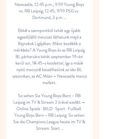
Newcastle, 12:45 p.m.; 9/19 Young Boys 
vs. RB Leipzig, 12:45; 9/19 PSG vs. 
Dortmund, 3 p.m. ...

Ebből a szempontból tehát egy újabb 
egyedülálló meccset láthatunk majd a 
Bajnokok Ligájában. Mikor kezdődik a 
mérkőzés? A Young Boys és az RB Leipzig 
BL párharcára tehát szeptember 19-én 
kerül sor, 18:45-s kezdettel, így a másik 
nyitó meccsről beszélhetünk az idei BL 
szezonban, az AC Milan – Newcastle meccs 
mellett. 

So sehen Sie Young Boys Bern - RB 
Leipzig im TV & Stream 2 órával ezelőtt — 
Online Spiele · BILD · Sport · Fußball. 
Young Boys Bern - RB Leipzig: So sehen 
Sie die Champions League heute im TV & 
Stream. Start ...
