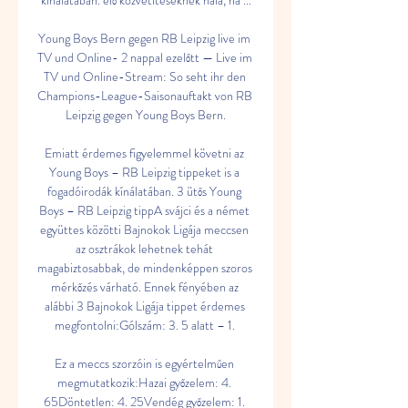
kínálatában. élő közvetítéseknek hála, ha ...

Young Boys Bern gegen RB Leipzig live im 
TV und Online- 2 nappal ezelőtt — Live im 
TV und Online-Stream: So seht ihr den 
Champions-League-Saisonauftakt von RB 
Leipzig gegen Young Boys Bern.

Emiatt érdemes figyelemmel követni az 
Young Boys – RB Leipzig tippeket is a 
fogadóirodák kínálatában. 3 ütős Young 
Boys – RB Leipzig tippA svájci és a német 
együttes közötti Bajnokok Ligája meccsen 
az osztrákok lehetnek tehát 
magabiztosabbak, de mindenképpen szoros 
mérkőzés várható. Ennek fényében az 
alábbi 3 Bajnokok Ligája tippet érdemes 
megfontolni:Gólszám: 3. 5 alatt – 1. 

Ez a meccs szorzóin is egyértelműen 
megmutatkozik:Hazai győzelem: 4. 
65Döntetlen: 4. 25Vendég győzelem: 1. 