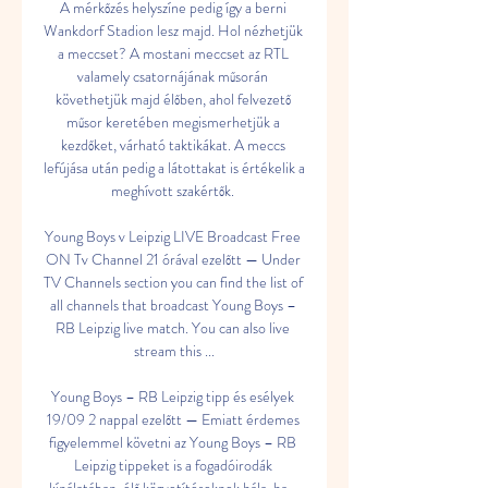
A mérkőzés helyszíne pedig így a berni 
Wankdorf Stadion lesz majd. Hol nézhetjük 
a meccset? A mostani meccset az RTL 
valamely csatornájának műsorán 
követhetjük majd élőben, ahol felvezető 
műsor keretében megismerhetjük a 
kezdőket, várható taktikákat. A meccs 
lefújása után pedig a látottakat is értékelik a 
meghívott szakértők. 

Young Boys v Leipzig LIVE Broadcast Free 
ON Tv Channel 21 órával ezelőtt — Under 
TV Channels section you can find the list of 
all channels that broadcast Young Boys – 
RB Leipzig live match. You can also live 
stream this ...

Young Boys – RB Leipzig tipp és esélyek 
19/09 2 nappal ezelőtt — Emiatt érdemes 
figyelemmel követni az Young Boys – RB 
Leipzig tippeket is a fogadóirodák 