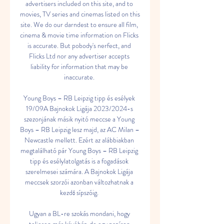
advertisers included on this site, and to 
movies, TV series and cinemas listed on this 
site. We do our darndest to ensure all film, 
cinema & movie time information on Flicks 
is accurate. But pobody's nerfect, and 
Flicks Ltd nor any advertiser accepts 
liability for information that may be 
inaccurate. 

Young Boys – RB Leipzig tipp és esélyek 
19/09A Bajnokok Ligája 2023/2024-s 
szezonjának másik nyitó meccse a Young 
Boys – RB Leipzig lesz majd, az AC Milan – 
Newcastle mellett. Ezért az alábbiakban 
megtalálható pár Young Boys – RB Leipzig 
tipp és esélylatolgatás is a fogadások 
szerelmesei számára. A Bajnokok Ligája 
meccsek szorzói azonban változhatnak a 
kezdő sípszóig. 

Ugyan a BL-re szokás mondani, hogy 