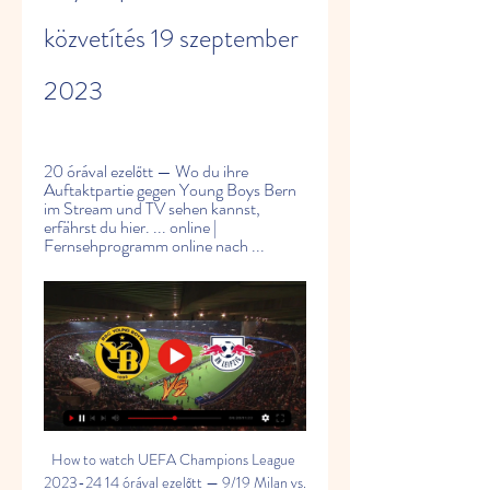
közvetítés 19 szeptember 
2023
20 órával ezelőtt — Wo du ihre 
Auftaktpartie gegen Young Boys Bern 
im Stream und TV sehen kannst, 
erfährst du hier. ... online | 
Fernsehprogramm online nach ...
How to watch UEFA Champions League 
2023-24 14 órával ezelőtt — 9/19 Milan vs. 