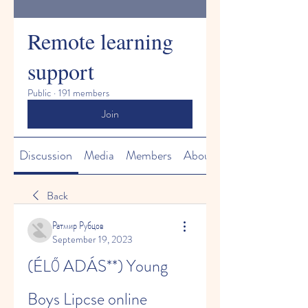
Remote learning
support
Public
·
191 members
Join
Discussion
Media
Members
About
Back
Ратмир Рубцов
September 19, 2023
(ÉLŐ ADÁS**) Young 
Boys Lipcse online 