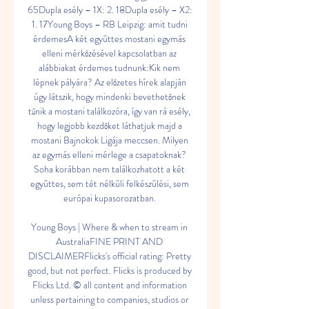
65Dupla esély – 1X: 2. 18Dupla esély – X2: 
1. 17Young Boys – RB Leipzig: amit tudni 
érdemesA két együttes mostani egymás 
elleni mérkőzésével kapcsolatban az 
alábbiakat érdemes tudnunk:Kik nem 
lépnek pályára? Az előzetes hírek alapján 
úgy látszik, hogy mindenki bevethetőnek 
tűnik a mostani találkozóra, így van rá esély, 
hogy legjobb kezdőket láthatjuk majd a 
mostani Bajnokok Ligája meccsen. Milyen 
az egymás elleni mérlege a csapatoknak? 
Soha korábban nem találkozhatott a két 
együttes, sem tét nélküli felkészülési, sem 
európai kupasorozatban. 

Young Boys | Where & when to stream in 
AustraliaFINE PRINT AND 
DISCLAIMERFlicks's official rating: Pretty 
good, but not perfect. Flicks is produced by 
Flicks Ltd. ©️ all content and information 
unless pertaining to companies, studios or 