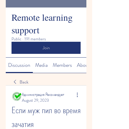
Remote learning
support
Public
·
191 members
Join
Discussion
Media
Members
About
Back
Администрация Рекомендует
August 29, 2023
Если муж пил во время 
зачатия