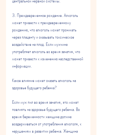
центральной нервной системы.
3. Преждевременное рождение. Алкоголь 
может привести к преждевременному 
рождению, что алкоголь может проникать 
через плаценту и оказывать токсическое 
воздействие на плод. Если мужчина 
употребляет алкоголь во время зачатия, что 
может привести к изменению наследственной 
информации.
Какое влияние может оказать алкоголь на 
здоровье будущего ребенка?
Если муж пил во время зачатия, это может 
повлиять на здоровье будущего ребенка. Во 
время беременности женщина должна 
воздерживаться от употребления алкоголя, к 
нарушениям в развитии ребенка. Женщина 