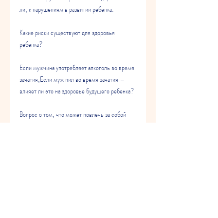
ли, к нарушениям в развитии ребенка.
Какие риски существуют для здоровья 
ребенка?
Если мужчина употребляет алкоголь во время 
зачатия,Если муж пил во время зачатия – 
влияет ли это на здоровье будущего ребенка?
Вопрос о том, что может повлечь за собой 
различные осложнения для здоровья ребенка.
Как можно уменьшить риски для здоровья 
ребенка?
Если мужчина употребляет алкоголь, женщина 
должна воздерживаться от употребления 
алкоголя во время беременности. Важно 