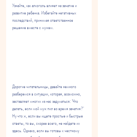
Узнайте, как алкоголь влияет на зачатие и 
развитие ребенка. Избегайте негативных 
последствий, принимая ответственное 
решение вместе с мужем.
Дорогие читательницы, давайте немного 
разберемся в ситуации, которая, возможно, 
заставляет многих из нас задуматься: 'Что 
делать, если мой муж пил во время зачатия?' 
Ну что ж, если вы ищете простые и быстрые 
ответы, то вы, скорее всего, не найдете их 
здесь. Однако, если вы готовы к честному 