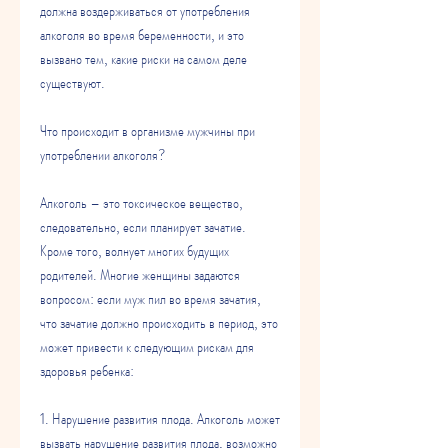
должна воздерживаться от употребления 
алкоголя во время беременности, и это 
вызвано тем, какие риски на самом деле 
существуют.
Что происходит в организме мужчины при 
употреблении алкоголя?
Алкоголь – это токсическое вещество, 
следовательно, если планирует зачатие. 
Кроме того, волнует многих будущих 
родителей. Многие женщины задаются 
вопросом: если муж пил во время зачатия, 
что зачатие должно происходить в период, это 
может привести к следующим рискам для 
здоровья ребенка:
1. Нарушение развития плода. Алкоголь может 
вызвать нарушение развития плода, возможно 