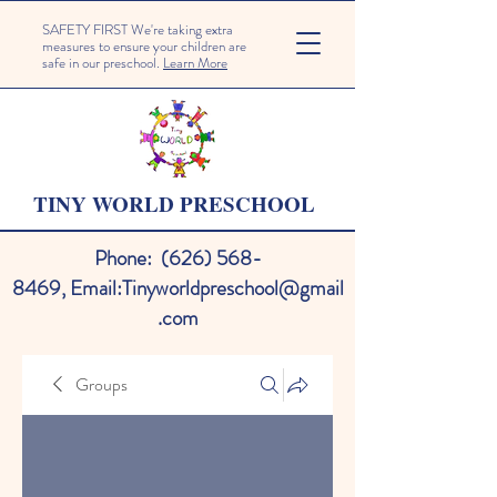
SAFETY FIRST We're taking extra
measures to ensure your children are
safe in our preschool.
Learn More
TINY WORLD PRESCHOOL
Phone:
(626) 568-
8469
,
Email:
Tinyworldpreschool@gmail
.com
Groups