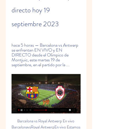
directo hoy 19 
septiembre 2023
hace 5 horas — Barcelona vs Antwerp 
se enfrentan EN VIVO y EN 
DIRECTO desde el Olímpico de 
Montjuic, este martes 19 de 
septiembre, en el partido por la ...
Barcelona vs Royal Antwerp En vivo BarcelonavsRoyal AntwerpEn vivo Estamos actualizando Barcelona vs Royal Antwerp Match Hightlight después del partido. Explore las estadísticas de Barcelona ...

Royal Antwerpen FC en directo online, partidos en TV hoy Antwerp. Gent. 30 sep. 13:45. KV Mechelen. Antwerp. Flag null Liga Campeones UEFA. 19 sep. 14:00. Barcelona. Antwerp. Paramount+. Barcelona vs Antwerp. Publi. 0 ...

Barcelona - Royal Antwerp 19.09.2023 - Azscore hace 2 días — Royal Antwerp - AEK Athens (22 Ago 2023) Bosuilstadion 1:0 Liga Campeones UEFA. Puntuaje de Barcelona contra Royal Antwerp hoy estará disponible ...

Antwerp: marcadores en directo, resultados y partidos Barcelona. Antwerp. 19.09. 12:00 · Jupiler Pro League ; KV Mechelen. Antwerp. 30.09. 11:45 · Champions League - Fase Grupos ; Antwerp. Shakhtar. 04.10. 09:45.

Barcelona - Antwerp: horario y dónde ver en TV y online la Champions LeagueBarcelona y Antwerp se enfrentan hoy martes 19 de septiembre a las 21:00 horas en el Estadio Olímpico de Montjuic en el partido correspondiente a la la jornada 1 de la Champions League. El Barcelona ha vuelto del parón internacional por todo lo alto. En el debut de Joao Félix y Joao Cancelo como titulares, los pupilos de Xavi Hernández lograron vencer con contundencia al Real Betis por un resultado de 5-0. Ambos jugadores portugueses vieron puerta y se estrenaron como goleadores. Joao Félix celebra su primer gol con la camiseta del Barcelona. Joan MonfortEl conjunto belga también anda fino. El Antwerp venció por 0-3 en el estadio del Westerlo y dio motivos a su afición para ilusionarse con la Champions League. 

[[[libre>>]]] Ver Barcelona vs Antwerp en vivo gratis 19 sep hace 6 horas — FC Barcelona: Última Hora de fútbol de Hoy - MD Horario y dónde ver por TV el Barcelona - Antwerp de la UEFA Champions League contra el Royal ...

Dónde ver el partido del Barcelona vs. Royal Antwerp hace 2 días — El duelo por el Grupo H de la Champions League, entre el FC Barcelona y el Royal Antwerp se podrá ver en vivo por la transmisión de ESPN2 y por ...

Sigue en directo la rueda de prensa de Oriol Romeu y Xavi hace 20 horas — El jugador y el técnico del Barcelona comparecen ante los medios antes del partido de Champions frente al Royal Antwerp Mañana jugamos contra ...

Fútbol/Champions. - Previa del FC Barcelona - AntwerpEl Barça busca dar un salto adelante en EuropaLos de Xavi empiezan aventura ante el Antwerp de Van Bommel El FC Barcelona abre nueva campaña en la Liga de Campeones este martes contra el Royal Antwerp belga (21. 00), en un Estadi Olímpic de Montjuïc que también se estrena en la 'Champions' y que debería ver el primer paso de su inquilino hacia una nueva era, y dar un paso adelante en Europa tras dos fiascos consecutivos en fase de grupos. 

Antwerp en directo 19 septiemb | emoters-project Group EMOTERS EMOTERS hace 18 minutos —  hace 18 minutos Barcelona vs. Royal Antwerp: hora y dónde ver el partido de la Champions League 2022/23Triunfo del Barcelona contra el Betis. Foto: AFP 18 de ...

Barcelona - Amberes | Horario y dónde ver hoy por TV el hace 4 horas — El Barcelona de Xavi Hernández se estrena este martes en la Champions frente al Royal Antwerp belga, más conocido como Amberes.

No hay mucho margen para el error en la Liga de Campeones, donde el Barça acumula dos fracasos seguidos. No puede permitirse el equipo de Xavi Hernández volver a ser el gran ausente en el sorteo de los octavos y ese es el objetivo de mínimos marcado. Y, para ello, hay que ganar sí o sí a un Royal Antwerp que apenas tiene bagaje 'Champions'. En el Grupo H, Barça y Royal Antwerp comparten viaje con FC Porto y Shakhtar Donetsk. 

Barcelona vs Antwerp en vivo, Liga de Campeones hace 6 horas — Barcelona vs Antwerp en vivo: horarios y canales de transmisión por Champions League | Barcelona vs Antwerp en vivo por la fecha 1 de la ...

El entrenamiento del Barça previo al partido contra el hace 1 día — hoy · Resultados de fútbol · Shakira · Verstappen · UFC · NFL El entrenamiento del Barça previo al partido contra el Royal Antwerp FC, en ...

FC Barcelona vs. Royal Antwerp: canales de TV, horarios y hace 13 horas — Canales de TV para ver en vivo FC Barcelona vs. Royal Antwerp por la fase de grupos de la Champions League. ESPN. 'Streaming' para ver en vivo ...

Barcelona vs. Royal Antwerp en vivo: cómo verlo, horario y hace 8 horas — Barcelona y Royal Antwerp se enfrentarán por UEFA Champions League el martes 19 de septiembre. El partido se jugará a las 16:00hs.

De hecho, es el primer duelo del Barça ante un conjunto belga desde el 1-0 al Brujas en 2002, ya en la 'Champions'. Los de Van Bommel son poco conocidos, pero con un juego ofensivo y de posesión similar al del Barça --esta será una de las batallas de la noche-- ganaron la última Liga y se ganaron con pleno derecho el poder codearse con los mejores del 'Viejo Continente'. Cinco veces campeones de Bélgica, los de Van Bommel tocaron el cielo por primera vez desde 1957 gracias a un gol del veterano central Toby Alderweireld. Quizá sea la cara más conocida de un Amberes que tiene en Jean Butez a un buen guardameta, en el neerlandés Vincent Janssen a un ariete de los que necesitan poco para marcar y, sobre todo, una joven promesa belga en Arthur Vermeeren, por el que muchos grandes de Europa ya suspiran a sus 18 años. 

Cómo y dónde ver Barcelona vs Antwerp: canal y horario en hace 13 horas — ¿A qué hora es el Barcelona vs Royal Antwerp? · ¿En qué canales se transmitirá el partido?

Sin duda, el título liguero y la Supercopa dieron tranquilidad y alegrías a una parroquia 'culer' que hace demasiado, desde 2015, que no celebra una 'Champions'. Ganarla no es una obligación, pero sí luchar por ella hasta el final y el camino empieza ante un Antwerp entrenado por Mark van Bommel, importante en el título de París 2006 que abrió la senda del éxito en Can Barça. Este es el primer enfrentamiento entre ambos equipos en competiciones de la UEFA, pese a que jugaron en la extinta Copa de Ferias de la temporada 1965/66, en la que el Barcelona remontó el 2-1 de la ida en Bélgica con un 2-0 en el Camp Nou. 

Barcelona - Amberes: Horario y dónde ver hoy en TV el partido de Champions LeagueActualizado Martes, 19 septiembre 2023 - 09:35FC Barcelona y Royal Antwerp (o Amberes) se miden este martes, 19 de septiembre, desde las 21:00 horasJoao FelixJOSEP LAGOAFPFC Barcelona y Royal Antwerp (o Amberes) se miden este martes, 19 de septiembre, desde las 21:00 horas en el primer partido de la temporada de Champions League 2023 - 2024. Los de Xavi Hernández reciben hoy a los belgas en el Estadio Olímpico de Montjuic en el que será el primer enfrentamiento entre ambos clubes. Buscarán desde el primer duelo afianzar el pase de grupos para no quedarse fuera de la competición, como les ocurriese en la temporada pasada. 

Un grupo asequible para este Barça de los 'Joaos' --Cancelo y Félix--, de Lamine Yamal, de Oriol Romeu y de Gündogan, que suman su calidad a la de Pedri (ahora lesionado), Gavi, De Jong o Lewandowski. Y atrás debe quedar el pánico de verse eliminado por Bayern de Múnich e Inter de Milán, como en la última edición. No habrá excusas en Can Barça. Con esta plantilla, para muchos mejorada respecto a la del año pasado, y con Xavi ya asentado se debe dar ese paso adelante, ese salto en importancia, que tanto piden y se hacen suyo tanto Xavi como su vestuario. Y hay que demostrarlo, como recuerdan, en el verde. Montjuïc está listo para que suene el himno de la 'Champions'. El equipo 'culer', que dejó atrás el 0-0 inicial en LaLiga EA Sports ante el Getafe, encadena victorias y la última, en una 'manita' ante el Real Betis, dejó grandes sensaciones más allá de los goles y marca el camino a seguir para volver a acercarse a la élite europea. 

Dónde ver Barcelona vs Royal Antwerp en Perú: canal TV hace 5 horas — Barcelona y Royal Antwerp jugarán en el inicio de la Champions League 2023/2024. Barcelona de España se enfrentará en condición de local ante ...

Barcelona vs Antwerp EN VIVO: ¿cómo ver transmisión TV online en UEFA Champions League? | 19/09/2023Minuto a minuto del partido Barcelona vs Antwerp en vivo y online, correspondiente a juego de la jornada 1 de la Champions League. Horario del Barcelona vs Antwerp: 13:00 horas (CDMX). Sigue el resultado en VAVEL. Imagen: Barcelona1:00hace 2 horasEn unos momentos les compartiremos las alineaciones iniciales del Barcelona vs Antwerp en vivo, además de la más reciente información que surja desde el Estadio Olímpico de Montjuic. No pierdas detalle del partido con el minuto a minuto y en directo online de VAVEL. 0:40hace 2 horasButez, Bataille, Alderweireld, Coulibaly, Wijndal, Vermeeren, Keita, Ekkelenkamp, Kerk, Balikwisha, Janssen 0:35hace 2 horasTer Stegen; João Cancelo, Koundé, Christensen, Balde; Romeu, De Jong, Gavi, Ferran Torres, João Félix, Lewandowski 0:30hace 2 horasEl Antwerp ha iniciado el certamen belga con el pie derecho, el conjunto suma de tres en su último encuentro ante el Westerlo tres goles por cero. 

Champions League: Barcelona - Antwerp: horario y dónde hace 2 horas — Partidos de Champions League hoy, 19 de septiembre; Onces. Alineación probable del Barcelona contra el Antwerp hoy Royal Amberes FC · Dónde ...

Al frente del Amberes está Mark van Bommel, con quien Xavi coincidió en el vestuario blaugrana. El resto de equipos del grupo del Barça son el Oporto y el Shakhtar Donetsk. Dónde ver el Barcelona - Amberes en televisiónEl partido entre Barcelona y Amberes de la Champions se podrá ver por televisión a través del canal Movistar Liga de Campeones, ya que Movistar tiene los derechos de emisión de la Champions en España. 

Royal Antwerpen FC en directo online, partidos en TV hoySporticos - Ver fútbol online legalmenteSigue toda la acción de las ligas de fútbol más importantes del mundo como La Liga, la Serie A, la Bundesliga y la Ligue 1 con Sporticos. Aquí puedes encontrar la forma más fácil, barata y cómoda de ver fútbol en di