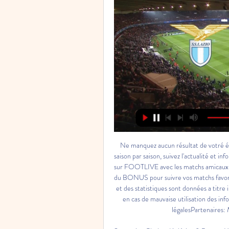
Ne manquez aucun résultat de votré équipe préféré en suivant votre équipe, journée par journée, saison par saison, suivez l'actualité et info de votre équipe. Même quand il n'y a pas de foot, il y a du foot sur FOOTLIVE avec les matchs amicaux! FOOTLIVE c'est le site de sports dédié aux supporters!, que du BONUS pour suivre vos matchs favoris Les données des matches, les temps de jeu, les classements et des statistiques sont données a titre indicatif, en aucun cas footlive. fr ne pourrait être responsable en cas de mauvaise utilisation des informations donnée sur le site. Liens site: Contact | Mentions légalesPartenaires: Mercato football | Mercato PSG Footlive. 

Streaming Chelsea/Atlético & Bayern Munich/Lazio – Les chaines pour voir le match en directAprès la qualification du Paris Saint-Germain face au FC Barcelone (1-4 et 1-1), celle de Liverpool, du Borussia Dortmund, du FC Porto, du Real Madrid et de Manchester City, c’est ce soir au tour du Chelsea FC d’affronter l’Atlético Madrid, et au bayern Munich, tenant du titre, d’être opposé à la SS Lazio pour ces phases retour des 8es de finale de Ligue des Champions. Deux matchs qui auront lieu ce mercredi à 21h00 et décideront des derniers qualifiés pour les quarts de finale. Retrouvez ci dessous l’ensemble des moyens disponibles afin de regarder légalement le match en streaming, ainsi que le programme de la soirée. Parcequ’il n’y a pas de match du PSG ce soir, vu qu’il s’est imposé face au LOSC en Coupe de France plut tôt dans l’après midi, et qu’il est bon de suivre les potentiels adversaires du club de la capitale, Parisfans vous propose le programme de la soirée que vous pourrez découvrir en streaming légal sur les offres ci-dessous. 

Streaming Chelsea/Atlético & Bayern Munich/Lazio – Les chaines Chelsea affrontera l'Atlético et le Bayern la Lazio ce mercredi à 21h00. Streaming, et chaine TV, découvrez comment voir les matchs en direct.

Le match de Lazio Rome sera diffusé sur BeIn SPORTS 4 HD. Le match de Atlético Madrid sera en live sur BeIn SPORTS 4 HD. Si vous recherchez la rencontre opposée, il s'agit de Atlético Madrid - Lazio Rome. FootAZ, votre spécialiste des programmes de foot TV en VF pour Lazio Rome vs Atlético Madrid: Le guide des chaines fiable pour toutes les retransmissions en direct du match Lazio Rome - Atlético de Madrid (Colchoneros): quel que soit le support, qu'il s'agisse des chaînes de télévision, de la TV HD, de la radio, des flux légaux de streaming IPTV en direct sur Internet ou sur votre smartphone! Lazio Rome vs Atlético Madrid en direct en un coup d'œil n'est disponible que sur FootAZ, le foot de A à Z! Programme TV foot gratuit. 

BundesligaOpenda et Xavi Simons régalent, Leipzig s'amuseBundesligaTerzic: “Utile d’avoir Hummels, qui a tout connu”BundesligaDortmund surclasse Fribourg dans un match fou! BundesligaLeverkusen accroche Münich au bout du suspense! Ligue 1L'OL concède le nul contre Le HavreL’Olympique Lyonnais doit se contenter du match nul en clôture de la cinquième journée de Ligue 1, accroché par Le Havre (0-0). 

Lazio Rome - Atletico Madrid : quelle chaîne et comment voir 

Le match de foot Lazio Rome vs Atlético Madrid est diffusé le Mardi 19 Septembre 2023 à 21:00 sur BeIn SPORTS 4 HD. Et si vous recherchez la rencontre opposée, il s'agit de Atlético Madrid - Lazio Rome. Les horaires des rencontres en direct comme Lazio Rome - Atlético de Madrid (Colchoneros) sont proposés par Footaz, mais si vous voyez un oubli ou découvrez une information erronée, n'hésitez pas à nous en faire part. Les horaires de diffusion de Lazio Rome vs Atlético Madrid peuvent être modifiés à tout moment par les diffuseurs, nous ne pouvons garantir avec certitude les chaînes et horaires que nous vous proposons. Les retransmissions de Lazio Rome - Atlético de Madrid (Colchoneros) sont disponibles sur différentes platesformes de streaming, comme la télévision numérique terrestre ou