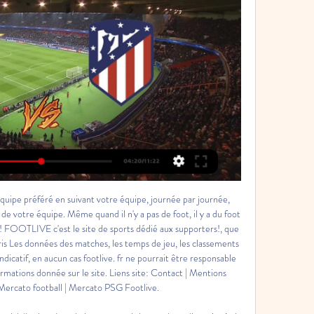
 par câble ou satellite et via l'IPTV légale sur application mobile et ordinateur. Footaz ne propose que des liens de streaming Lazio Rome vs Atlético Madrid légaux via les diffuseurs officiels, qui sont titulaires des droits de diffusion. 

Pour que le football continue de vivre et que des rencontres comme Lazio Rome vs Atlético Madrid puissent avoir lieu, oubliez les flux gratuits illégaux et payez dès ce soir vos abonnements aux offres légales. S'il devait y avoir annulation du match Lazio Rome - Atlético de Madrid (Colchoneros) suite à la Covid 19, le site FootAZ vous le signalera! À quelle date et heure sera retransmis le footstream Lazio Rome - Atlético de Madrid (Colchoneros)? Jour et horaire précis de la retransmission télé en direct live HD ou en stream différé pour voir Lazio Rome vs Atlético Madrid. 

Streaming Ligue des Champions : voici l'abonnement fou à il y a 22 heures — Lazio qui reçoivent l'Atlético de Madrid d'Antoine Griezmann. Streaming Real Madrid - Chelsea : comment voir en direct le quart de finale de ...

sur quelle chaîne voir le match de Ligue Europa à la télévision et Marseille-Lazio Rome : sur quelle chaîne voir le match de Ligue Europa à la télévision et en streaming ? Atlético Madrid · Liverpool · Naranja · Mont Blanc.

Actualité football sur MatchEnDirect.fr 18-09-2023 15:47 Manchester City - Étoile rouge de Belgrade : sur quelle chaîne regarder le match en direct ? 18-09-2023 16:58 Lazio - Atlético Madrid. Sur ...

Match Lazio Atlético : Quelle chaine TV & streaming ? Pour voir la rencontre Lazio - Atlético Madrid en live streaming, il faut que vous soyez abonné au site de stream légal suivant : beIN Sports Max 4HD. Sur ...

[FOOT] regarder Lazio Rome Atletico Madrid en streaming le LIGUE DES CHAMPIONS : suivez et regardez le match Lazio Rome Atletico Madrid en streaming live et en direct le Mardi 19 Septembre 2023.

Streaming Lazio Rome vs Atlético Madrid - Chaîne live & Heure du match en direct - FootAZSur quelle chaîne voir le match Lazio Rome vs Atlético Madrid? Lazio Rome vs Atlético Madrid sera diffusé sur BeIn SPORTS 4 HD. Quand aura lieu le match Lazio Rome vs Atlético Madrid? Lazio Rome vs Atlético Madrid aura lieu le Mardi 19 Septembre 2023 à 21h00. Quelle chaîne diffuse le match de Lazio Rome aujourd'hui? Où voir le match de Atlético Madrid ce soir? Lazio Rome vs Atlético Madrid sera retransmis sur la chaîne BeIn SPORTS 4 HD. À quelle heure voir le match Lazio Rome vs Atlético Madrid? La rencontre Lazio Rome vs Atlético Madrid aura lieu à 21h00. 

Dans la majorité des cas, un abonnement payant sera nécessaire pour visionner Lazio Rome - Atlético de Madrid (Colchoneros). Sur quelle chaîne aller pour voir la retransmission HD de Lazio Rome vs Atlético Madrid? Chaine, diffuseur télévisé et canal de la diffusion TV VF et VO qui retransmet la rencontre de football Lazio Rome vs Atlético Madrid en direct. Footaz répond gratuitement et avec succès aux questions suivantes: 'Sur quelle chaîne TV le match de foot Lazio Rome - Atlético de Madrid (Colchoneros) est-il diffusé aujourd'hui? ', 'Où voir la rencontre de football Lazio Rome vs Atlético Madrid ce soir? ' et 'Comment regarder Lazio Rome - Atlético de Madrid (Colchoneros) en live? '. 

Le sport à la télé, en direct ou différé - Proximus Pickx LIVE: Lazio Roma - Atlético Madrid. mar. 19 sept. | 11:50 - 14:00. Pickx+ Sports 3 F HD.

⚽ Lazio Rome / Atlético Madrid ▷ match Foot Ligue des Lazio Rome / Atlético Madrid sur quelle chaîne ? ; beIN SPORTS MAX 4. EN DIRECT Voir en direct ; beIN SPORTS 1. Rediffusion Voir ; beIN SPORTS 2. Rediffusion Voir

Lazio - Atlético Madrid : Compositions et Chaîne TV (Ligue il y a 23 heures — STREAMING LAZIO – ATLéTICO MADRID : À QUELLE HEURE ET SUR QUELLE CHAÎNE REGARDER LE MATCH EN DIRECT DE LA LIGUE DES CHAMPIONS ? La rencontre ...

De quoi prolonger l’ambiance de la Ligue des Champions un peu plus, et rester dans l’euphorie de cette compétition prestigieuse qui a vu le club de la capitale éliminer enfin le FC Barcelone dans cette coupe aux grandes oreille. Les offres légales pour regarder en streaming Atlético/Chelsea et Lazio/Bayern sur RMC Sport: Regarder les matchs Chelsea FC/Atlético Madrid et Bayern Munich/SS Lazio ne sera possible légalement que via l’offre de RMC Sport, diffuseur de la Ligue des Champions en France. Une offre relativement accessible, pour peu que vous soyez client SFR. Afin de pouvoir regarder et suivre le PSG en Ligue des Champions, mais également ces rencontres de 8es de finale aller, il vous suffira de souscrire à l’option RMC Sport à 9€ mensuel si vous êtes client fox, fibre ou mobile chez SFR. Pour les autres, il faudra casser un peu plus le porte monnaie puisque le pack sera à 19€00/mois avec un engagement d’une année, ou 25€00/mois sans engagement. 

Morata : "Je meurs d'envie de gagner des titres avec ce maillot" 0:42À la veille de disputer le premier match de la saison en Ligue des champions face à la Lazio, l'attaquant de l'Atlético Madrid, ...Orange Sport · Il y a 1 jour

Chaîne étrangère gratuite qui diffuse la Ligue des Champions 2 sept. 2023 — Lazio - Atlético Madrid : 21h; FC Barcelone - Antwerp : 21h; Feyenoord Cela vous permettra de regarder en streaming français la ligue des ...

Les Bretons sont 4e de Ligue 2. Ligue 2Saint-Etienne frappe un gros coup à Caen! Serie ARadonjic brille, Torino écrase la SalernitanaLe Torino s'est imposé sur le terrain de la Salernitana en clôture de cette journée de Serie A grâce à un doublé de l'ancien Marseillais Nemanja Radonjic qui a bien cru inscrire un triplé avant que son dernier but soit refusé pour hors-jeu (3-0). Serie AL'AS Roma humilie Empoli 7-0! Serie ALa Fiorentina domine l'Atalanta BergameSerie AL'Inter humilie l'AC Milan avec un grand Thuram! Serie AMarcus Thuram: "Ce n'est que le début de saison"Serie ANaples se sauve de justesse à GênesLa LigaLa Masterclass de Kubo face au Real MadridMalgré la défaite de la Real Sociedad sur la pelouse du Santiago Bernabeu ce dimanche (2-1), Takefusa Kobu, dit "Take", a réalisé une véritable masterclass sous le ma