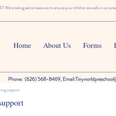
We're taking extra measures to ensure your children are safe in our pre
Home
About Us
Forms
Phone:
(626) 568-8469,
Email:
Tinyworldpreschoo
ning support
support