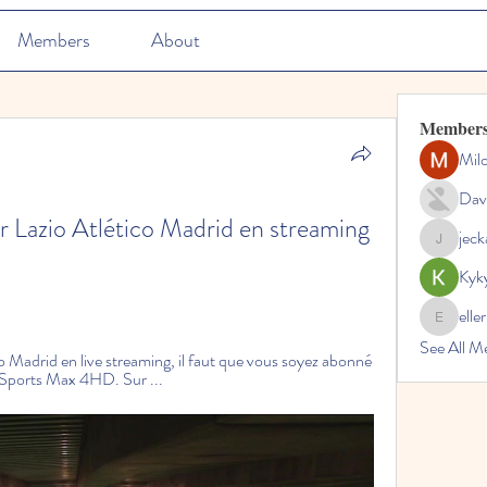
Members
About
Member
Mil
Dav
er Lazio Atlético Madrid en streaming 
jec
jeckadem
Kyk
elle
ellerbeul
See All M
o Madrid en live streaming, il faut que vous soyez abonné 
N Sports Max 4HD. Sur ...