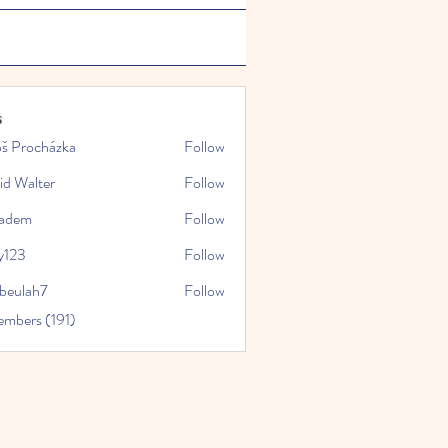
s
oš Procházka
Follow
id Walter
Follow
kadem
Follow
y123
Follow
rbeulah7
Follow
ah7
embers (191)