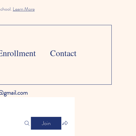
school.
Learn More
Enrollment
Contact
l@gmail.com
Join