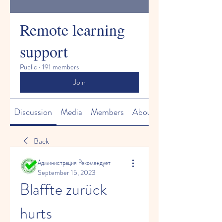
Remote learning
support
Public
·
191 members
Join
Discussion
Media
Members
About
Back
Администрация Рекомендует
September 15, 2023
Blaffte zurück 
hurts