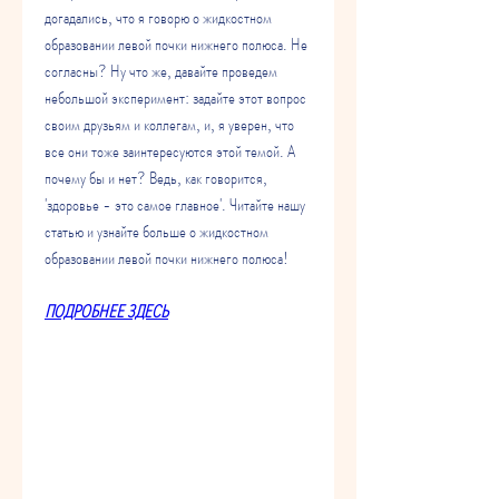
догадались, что я говорю о жидкостном 
образовании левой почки нижнего полюса. Не 
согласны? Ну что же, давайте проведем 
небольшой эксперимент: задайте этот вопрос 
своим друзьям и коллегам, и, я уверен, что 
все они тоже заинтересуются этой темой. А 
почему бы и нет? Ведь, как говорится, 
'здоровье - это самое главное'. Читайте нашу 
статью и узнайте больше о жидкостном 
образовании левой почки нижнего полюса!
ПОДРОБНЕЕ ЗДЕСЬ