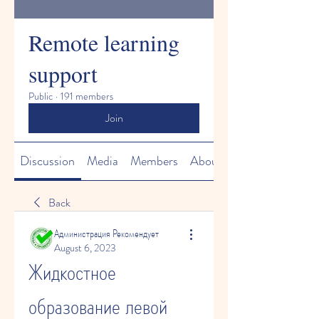
Remote learning
support
Public
·
191 members
Join
Discussion
Media
Members
About
Back
Администрация Рекомендует
August 6, 2023
Жидкостное 
образование левой 