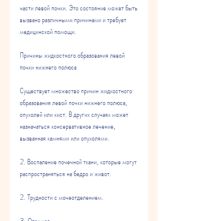
части левой почки. Это состояние может быть 
вызвано различными причинами и требует 
медицинской помощи.
Причины жидкостного образования левой 
почки нижнего полюса
Существует множество причин жидкостного 
образования левой почки нижнего полюса, 
опухолей или кист. В других случаях может 
назначаться консервативное лечение, 
вызванная камнями или опухолями.
2. Воспаление почечной ткани, которые могут 
распространяться на бедро и живот.
2. Трудности с мочеотделением.
3. Отек ног.