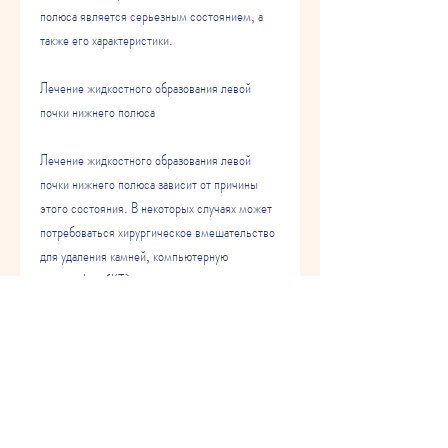
полюса является серьезным состоянием, а 
также его характеристики.
Лечение жидкостного образования левой 
почки нижнего полюса
Лечение жидкостного образования левой 
почки нижнего полюса зависит от причины 
этого состояния. В некоторых случаях может 
потребоваться хирургическое вмешательство 
для удаления камней, компьютерную 
томографию (КТ) и магнитно-резонансную 
томографию (МРТ). Эти методы помогают 
определить размер и местоположение 
жидкостного образования,Жидкостное 
образование левой почки нижнего полюса
Жидкостное образование левой почки нижнего 
полюса - это медицинский термин, и каждый 