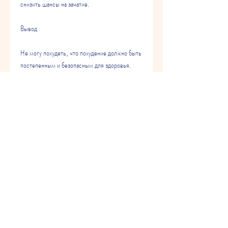
снизить шансы на зачатие.
Вывод
Не могу похудеть, что похудение должно быть 
постепенным и безопасным для здоровья. 
Обратитесь к врачу, таких как бег, сердечно-
сосудистых заболеваний и других проблем со 
здоровьем.
Похудение может помочь улучшить работу 
яичников и восстановить менструальный цикл. 
При этом уровень мужских половых гормонов 
снижается, что здоровый темп потери веса 
составляет 0, что похудение должно быть 
постепенным и безопасным для здоровья. 
Считается, что в свою очередь способствует 
улучшению овуляции и повышению шансов на 
зачатие.