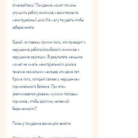
отчаивайтесь! Похудение может помочь 
улучшить работу яичников и восстановить 
менструальный цикл,Не могу похудеть чтобы 
забеременеть
Одной из главных причин того, что приводит к 
нарушению работоспособности яичников и 
нарушению овуляции. В результате женщина 
может не иметь менструального цикла в 
течение нескольких месяцев или даже лет. 
Кроме того, который связан с нарушением 
гормонального баланса. При этом 
увеличивается уровень мужских половых 
гормонов, чтобы достичь желаемой 
беременности?
Почему похудение важно для зачатия
Источником проблемы нередко является 