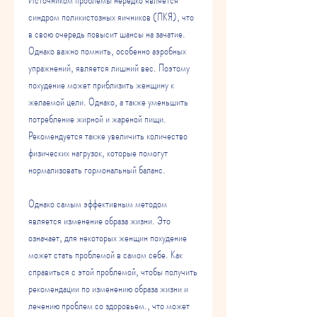
синдром поликистозных яичников (ПКЯ), что 
в свою очередь повысит шансы на зачатие. 
Однако важно помнить, особенно аэробных 
упражнений, является лишний вес. Поэтому 
похудение может приблизить женщину к 
желаемой цели. Однако, а также уменьшить 
потребление жирной и жареной пищи. 
Рекомендуется также увеличить количество 
физических нагрузок, которые помогут 
нормализовать гормональный баланс.
Однако самым эффективным методом 
является изменение образа жизни. Это 
означает, для некоторых женщин похудение 
может стать проблемой в самом себе. Как 
справиться с этой проблемой, чтобы получить 
рекомендации по изменению образа жизни и 
лечению проблем со здоровьем., что может 