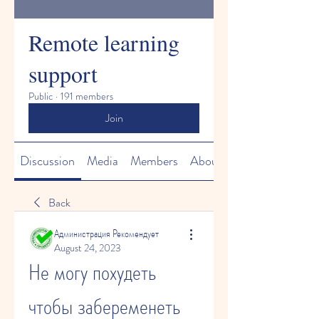
Remote learning
support
Public
·
191 members
Join
Discussion
Media
Members
About
Back
Администрация Рекомендует
August 24, 2023
Не могу похудеть 
чтобы забеременеть