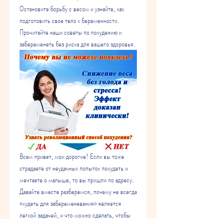
Остановите борьбу с весом и узнайте, как 
подготовить свое тело к беременности. 
Прочитайте наши советы по похудению и 
забеременеть без риска для вашего здоровья.
Всем привет, мои дорогие! Если вы тоже 
страдаете от неудачных попыток похудеть и 
мечтаете о малыше, то вы пришли по адресу. 
Давайте вместе разберемся, почему не всегда 
«худеть для забеременевания» является 
легкой задачей, и что можно сделать, чтобы 