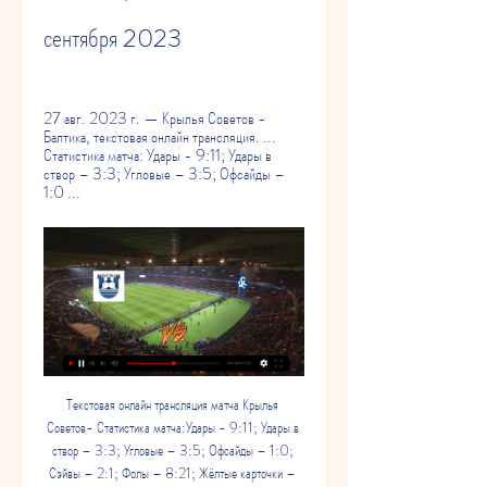
сентября 2023
27 авг. 2023 г. — Крылья Советов - 
Балтика, текстовая онлайн трансляция. ... 
Статистика матча: Удары - 9:11; Удары в 
створ – 3:3; Угловые – 3:5; Офсайды – 
1:0 ...
Текстовая онлайн трансляция матча Крылья Советов- Статистика матча:Удары - 9:11; Удары в створ – 3:3; Угловые – 3:5; Офсайды – 1:0; Сэйвы – 2:1; Фолы – 8:21; Жёлтые карточки – 3:1; Красные карточки – 0:0; Замены – 4:5; Владение мячом – 43%:57%. - Вновь остались у нас с "баранкой" балтийцы, хоть и были у них в данном случае все шансы набрать одно очко. Однако далее сработали в очередной раз по полной грамотные замены Осинькина, команда которого приютилась к этой минуте уже на четвёртой позиции! И это всё на фоне катастрофических кадровых проблем у "Крыльев Советов"!... +5 Финальный свисток! +4!!!! Совсем другое сейчас настроение у Игоря Осинькина, ну а Георгий Зотов, тем временем, идёт на дубль, стреляет он из той же позиции, что и ранее Шитов, только по кратчайшему пути, после чего отражает Латышонок сферу в падении из-под самой стойки за лицевую. 

38 Очередная потеря у хозяев в простой ситуации, при этом и тут довольно быстро расстаются с мячом у чужой штрафной подопечные Игнашевича... 37 Теперь уже Игнашевич у нас закипает по полной, потому как после потенциально опасного перехвата у чужой штрафной не смогли толком распорядиться мячом его подопечные... 35 Новая, тем временем, атака "Балтики": стреляет в её концовке Казаев довольно смачно метров с 22-х, но заметно выше перекладины. 

69 Цепляется Шитов за мяч слева в штрафной "Балтики", но вот обыграть там Гассаму ему в итоге не удаётся. 67 Вторая замена в составе "Крыльев Советов": вместо автора гола Бабкина на поле выходит Дмитрий Иванисеня. 66 Запоздало летит на помощь Фернандо Костанце Рассказов, в итоге успевая вынести мяч, на всякий случай, в аут. 65 Ответ хозяев в формате "один на четверых", где в итоге легко обкрадывают гости одинокого бразильца Костанцу. 63 Маляров у нас теперь корчится от боли: решил он пойти "до конца" в чужой штрафной под безобразный навес Галояна... 62 Быстро возвращают мяч под свой контроль калининградцы, но следом вешает у них Галоян по диагонали "в никуда"... 60 Шитов у нас теперь в центре поля правила нарушает, после чего идёт у гостей заброс метров на 30 прямиком в руки Ломаеву!... 59 Едва же вернулся у нас в строй Салтыков, как моментально получил он в центре поля по спине от Радмановаца... 

Возвращается в строй Костанца, после чего почти моментально хватает Солдатенков Казаева сзади за футболку... 44 Умудряется Костанца по невероятно вялой игре получить повреждение, пойдя сейчас в центре поля в жёсткий верховой стык. 43 В атаке же у нас снова балтийцы. Причём и тут наносит завершающий удар Фернандес. Метра на три правее рамки Ломаева. 41 Три подряд фола со стороны Казаева в центре поля, где в итоге решает провести с ним беседу Иванов... 40 Снова действует "из рук вон плохо" Галоян, который сейчас прокинул себе мяч на ход прямиком по позиции Ломаева... 

Крылья Советов» — «Балтика». Прямая трансляция 27 авг. 2023 г. — Прямая трансляция матча «Крылья Советов» — «Балтика» будет доступна на этой странице Sport24 и на телеканале «Матч Премьер». Эфир стартует в ...

Крылья Советов - Балтика прямая онлайн трансляция матча 27 Августа 2023Премьер-Лига, 27 Августа 2023 Время 17:30 окончен 2: 1 Ход матча H2H Текстовая трансляция Обновление через: 60 сек. Составы вр 44 зщ 24 4 15 пз 22 6 8 5 17 нп 14 26 45 3 20 10 7 9 Полные составы Видеотрансляция Видео у букмекеров после регистрации: Предыдущие игры Все игры Последние игры между собой Крылья Советов: +3 Ничьи: 0 Балтика: +1 Online трансляции сайта Евро-футбол. ру предоставляют Вам возможность наблюдать за футбольными матчами в режиме реального времени. Смотрите футбол онлайн на нашем сайте с хорошей подачей информации! Обращаем внимание, что помимо трансляций, на данной странице можно почитать новости предшествующие матчу Крылья Советов - Балтика, так и карту стадиона на котором будет происходить матч! А также, комментируйте матч по ходу! Приятного просмотра прямой трансляции - Крылья Советов - Балтика смотреть онлайн. 

Матч "Балтика - Крылья Советов", Прямая трансляция 11 часов назад — Матч "Балтика - Крылья Советов", Прямая трансляция. 0+. Сегодня Завтра Вторник, 19 сент. Вс17. Пн18. Вт19. Сеансы на 19 сентября. О фильме. Хронометраж130 мин ...

14 Стремительная ответка гостей на грани офсайда через Гузину, прострел которого приходится прямиком в руки Ломаеву. 13 Атакой на атаку отвечают у нас на первых минутах друг другу команды: едва не зацепился сейчас Салтыков за мяч слева от вратарской Латышонка. 11 Вновь с мячом француз Гассана, который сейчас стреляет метров с 30-ти намного выше владений Ломаева. 10 Снова возникает перед Ломаевым помеха при выносе мяча от линии его штрафной, но сейчас всё тут совершенно чисто, ибо выступал он исключительно как полевой игрок, пойдя за её пределами в сторону центрального круга. 

57 Неудачно разыгрывают угловой гости, а следом не спешит Салтыков возвращаться в строй после жёсткого верхового стыка с Маляровым. 56 Есть шанс у Галояна сравнять счёт, но его мощнейший удар сходу метров с 13-ти принимает на себя спина Солдатенкова. 54 Не продолжит эту игру у гостевого коллектива и Ян Казаев, вместо которого спешно выбегает на поле Сергей Пряхин. Ну и тут же следуют оргвыводы. 

Крылья Советов - Балтика. МИР Российская Премьер-лига. Тур 6© ООО «Национальный спортивный телеканал» 2007 — 2023. Для лиц старше 18 лет Средство массовой информации сетевое издание «www. sportbox. ru» зарегистрировано Федеральной службой по надзору в сфере связи, информационных технологий и массовых коммуникаций (Роскомнадзор). Свидетельство о регистрации средства массовой информации Эл № ФС77-72613 от 04. 

Крылья Советов 2:1 Балтика - 27 августа 2023 LiveResult LiveResult Смотрите прямую трансляцию матча Крылья Советов - Балтика онлайн. И будьте в курсе текущего счёта, авторов всех голов. Текстовая трансляция.

Пошёл заброс через всё поле на Шитова. В итоге прямиком за лицевую у ворот Латышонка!... 46 В перерыве произвёл Осинькин одну замену: вместо совершенно потерявшегося Карпицкого на поле вышел Владислав Шитов. Второй тайм! 0:1 у нас сейчас по ударам в створ, т. е. у Латышонка по факту работы вообще не было... Да и у Ломаева её нашлось не много, при этом гости были, всё же, чуть активнее и острее. Очевидно, что приехали они в Самару за победой, дабы выбраться, наконец, из "зоны вылета"!... +2 Перерыв. Штрафной же гости разыгрывают через Латышонка, который не спешит начинать очередную атаку "Балтики"... 45 Одна минута будет переиграна. 

34 Попадает мяч в ходе розыгрыша углового в пах одному из гостей, после чего рикошетит он прямиком в руки Ломаеву. 32 Скорости, тем не менее, стали у нас сейчас практически нулевыми: зарабатывает Маляров на ровном месте угловой удар. 31 Достаточно прохладно сейчас в Самаре, в районе 13-ти градусов тепла, а потому условия для игры вполне комфортные. 29 Раздаёт словесные "пинки" своим подопечным Осинькин, вблизи от которого упускает сейчас мяч в аут Галоян... 28 Неплохая перепасовка вблизи от штрафной "Балтики", где всё, однако, завершается ударом Рассказова метров с 25-ти в одного из соперников... 26 Завершается редчайшая по последним минутам атака волжан назначением потенциально опасного штрафного, в ходе розыгрыша которого залезает Салтыков в офсайд... 

25 Возвращает Пуцко мяч через всё поле к штрафной "Крыльев Советов", на линии которой опережают хозяева Гузину. 23 Постепенно прижались, как ни странно, к своей штрафной хозяева, где в итоге едва не вывалился Маляров по центру на свидание с Ломаевым!... 22 Снова оказывается у нас в центре внимания Фернандес: пробил он сейчас слёта метров с 16-ти чуток выше рамки Ломаева. 20 Откровенно засыпают некоторые болельщики "Крыльев", потому как игра наша, покамест, совсем не изобилует опасными моментами... 19 Довольно опасный кросс Фернандеса от бровки в самый центр вратарской "Крыльев", откуда в итоге выносит сферу Ломаев в падении кулаками. 17 Новые рискованные действия Ломаева при выносе мяча, за который следом не удаётся зацепиться Салтыкову. 16 Попытка Казаева добраться до мяча у левого угла вратарской "Крыльев", где при этом толкает он в спину Горшкова. 

Футбольный матч Крылья Советов - Балтика Футбольный матч Крылья Советов - Балтика составы, счет, смотреть онлайн видео и текстовую трансляцию матча с результатами от 27 августа 2023 на официальном ...

Балтика - Крылья Советов смотреть онлайн 19.09.2023 ... трансляция Балтика - Крылья Советов или на каком сайте можно бесплатно посмотреть этот матч. События в матче. Видео. match video. Уберите камеру! «Крылья ...

Балтика - Крылья Советов: смотреть онлайн 19 Матч Балтика - Крылья Советов. Кубок России, 19.09.2023 9:15. Онлайн видео трансляция, голы, новости, статистика, стартовые составы, ставки, прямой эфир.

85 Совсем чуток не поспел к мячу минутой ранее во вратарской хозяев Энрикес, а сейчас сфолил вблизи от тамошней дужки в борьбе с Мусаевым Костанца. 84 Пятая замена следует, тем временем, у гостей: вместо Роберто Фернандеса на поле выбегает Аслан Дудиев. 83 Дарит Евгеньев мяч соперникам на ровном месте, а следом едва не оказывается голевым опаснейший фланговый прострел в исполнении Лазарева. 82 Падение Мусаева слева от вратарской Ломаева в расчёте на пенальти, но тут скорее пахло симуляцией, а не фолом... 80 Попытка Пряхина освободиться в центре поля от объятий Барача, но те в итоге оказываются чересчур уж цепкими... 

Как раз Витюгов поле покидает. Вместо него выходит Амар Рахманович. 89 Попытка Витюгова добраться до мяча головой в центре поля, где при этом задевает его в полёте Дудиев... 88 ГОООЛ!!! Мусаев! 1:1! Сейчас "закончит просто всё", пребывающий в страшном гневе Осинькин... Вновь направил Лазарев мяч к вратарской Ломаева, но теперь сделал он это верхом. При этом там не уследили ни Евгеньев, ни Барач за Мусаевым, который в итоге пробил головой точно в цель под левую от себя стойку! 87 Дважды кряду стреляют гости в ходе розыгрыша штрафного метров с 22-х, при этом в обоих случаях застревает мяч в оборонительных порядках коллектива Осинькина. 

8! И вот уже у ворот Евгения Латышонка стало чуток жарко. Пробил у хозяев со ср