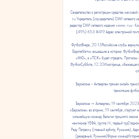
Свидетельство о регистрации средства масс
ru Учредитель (соучредители) СМИ сетевого 
редактор СМИ сетевого издания «www. ru»: Кон
(495) 653 8419 Адрес электронной почт
ФутболВчера, 20:13Российские клубы вернулис
ЕвропеМатчи, вошедшие в историю. ФутболВчер
«МЮ», а «ПСЖ» будет страдать. Прогнозы эк
ФутболСуббота, 12:20Иностранца, сбежавшего и
сл
Барселона - Антверпен прямая онлайн транс
трансляцию футб
Барселона — Антверпен, 19 сентября 2023 г
«Барселона» во вторник, 19 сентября, стартует н
сильнейшую команду Бельгии прошлого сезона -
чемпионов УЕФА, группа H, первый турСтадио
Раду Петреску (главный арбитр, Румыния), Адри
(резервный, Румыния)Форма командИстория м