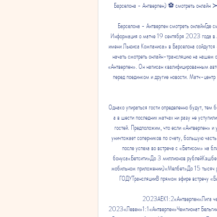
Барселона - Антверпен) ⚽ смотреть онлайн
Барселона - Антверпен смотреть онлайнГде с
Информация о матче 19 сентября 2023 года в 
имени Льюиса Компаниса» в Барселона сойдутся 
начать смотреть онлайн-трансляцию на нашем с
«Антверпен». Он написан квалифицированным авто
перед поединком и другие новости. Матч-цент
Однако упираться гости определенно будут, тем бо
а в шести последних матчах ни разу не уступил
гостей. Предположим, что если «Антверпен» и 
уничтожает соперников по счету, большую часть
после успеха во встрече с «Бетисом» на 
бонуса«Бетсити»До 3 миллионов рублейКэшбек
мобильном приложении)«Мелбет»До 15 тыс
ГОДУТрансляцииВ прямом эфире встречу «Ба
2023АЕК1:2«Антверпен»Лига че
2023«Левен»1:1«Антверпен»Чемпионат БельгииМе