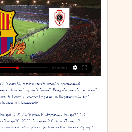
к2. Канселу34. БатайЗащитникЗащитник15. Кристенсен44. 
вейрелдЗащитникЗащитник3. Бальде5. ВейндалЗащитникПолузащитник21. 
ник 18. Ромеу48. ВермеренПолузащитник Полузащитник6. Гави7. 
кПолузащитникНападающий7. 

римера03. 2023«Осасуна»1:2«Барселона»Примера27. 08. 
а»Примера20. 2023«Барселона»2:0«Кадис»Примера13. 
ние пять игр «Антверпена»:ДатаКоманда 1СчетКоманда 2Турнир15. 