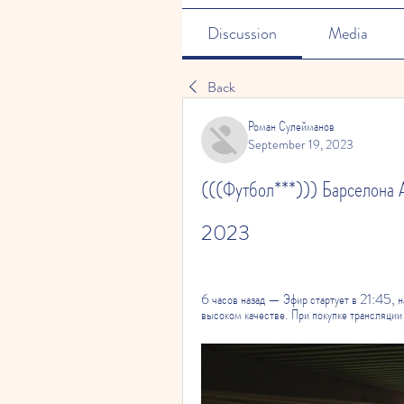
Discussion
Media
Back
Роман Сулейманов
September 19, 2023
(((Футбол***))) Барселона А
2023
6 часов назад — Эфир стартует в 21:45, н
высоком качестве. При покупке трансляции 