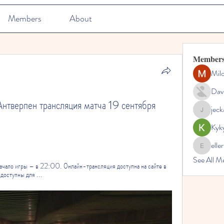
Members
About
Member
Mil
Dav
нтверпен трансляция матча 19 сентября 
jec
jeckadem
Kyk
elle
ellerbeul
See All M
ачало игры – в 22:00. Онлайн-трансляция доступна на сайте в 
доступны для ...