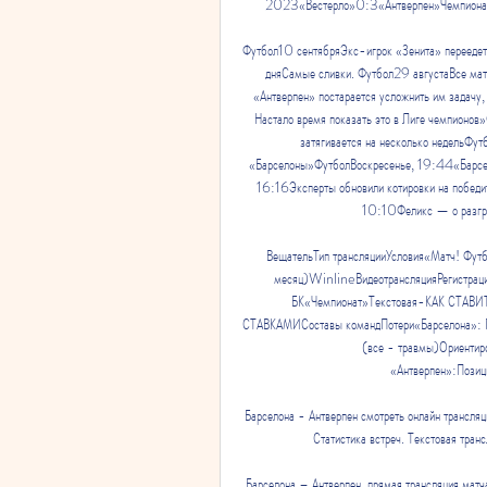
2023«Вестерло»0:3«Антверпен»Чемпионат
Футбол10 сентябряЭкс-игрок «Зенита» переедет 
дняСамые сливки. Футбол29 августаВсе мат
«Антверпен» постарается усложнить им задачу
Настало время показать это в Лиге чемпионо
затягивается на несколько недельФут
«Барселоны»ФутболВоскресенье, 19:44«Барсело
16:16Эксперты обновили котировки на победит
10:10Феликс — о разгром
ВещательТип трансляцииУсловия«Матч! Футб
месяц)WinlineВидеотрансляцияРегистрация
БК«Чемпионат»Текстовая-КАК СТА
СТАВКАМИСоставы командПотери«Барселона»: Пед
(все - травмы)Ориентиро
«Антверпен»:Позиц
Барселона - Антверпен смотреть онлайн трансляц
Статистика встреч. Текстовая транс
Барселона – Антверпен, прямая трансляция мат