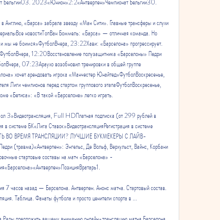
 Бельгии03. 2023«Юнион»2:2«Антверпен»Чемпионат Бельгии30. 

в Англию, «Барса» забрала звезду «Ман Сити». Главные трансферы и слухи 
ериалыВсе новостиТопВан Боммель: «Барса» — отличная команда. Но 
, и мы не боимся»ФутболВчера, 23:22Хави: «Барселона» прогрессирует. 
в»ФутболВчера, 12:20Восстановление полузащитника «Барселоны» Педри 
болВчера, 07:23Араухо возобновил тренировки в общей группе 
на» хочет арендовать игрока «Манчестер Юнайтед»ФутболВоскресенье, 
еля Лиги чемпионов перед стартом группового этапаФутболВоскресенье, 
е «Бетиса»: «В такой «Барселоне» легко играть. 

ол 3»Видеотрансляция, Full HDПлатная подписка (от 299 рублей в 
 в системе БК«Лига Ставок»ВидеотрансляцияРегистрация в системе 
ВИТЬ ВО ВРЕМЯ ТРАНСЛЯЦИИ? ЛУЧШИЕ БУКМЕКЕРЫ С ЛАЙВ-
ри (травма)«Антверпен»: Энгельс, Де Вольф, Верхульст, Вайнс, Корбани 
вочные стартовые составы на матч «Барселона» - 
ия«Барселона»«Антверпен»ПозицияВратарь1. 

ия 7 часов назад — Барселона. Антверпен. Анонс матча. Стартовый состав. 
ляция. Таблица. Фанаты футбола и просто ценители спорта в ...

ча Рады предложить вашему вниманию онлайн-трансляцию матча Барселона 