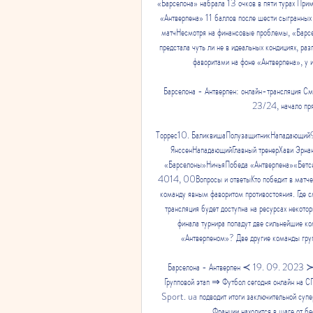
«Барселона» набрала 13 очков в пяти турах Прим
«Антверпена» 11 баллов после шести сыгранных в
матчНесмотря на финансовые проблемы, «Барсел
предстала чуть ли не в идеальных кондициях, ра
фаворитами на фоне «Антверпена», у и
Барселона - Антверпен: онлайн-трансляция Смо
23/24, начало пря
Торрес10. БаликвишаПолузащитникНападающий9
ЯнссенНападающийГлавный тренерХави Эрнан
«Барселоны»НичьяПобеда «Антверпена»«Бе
4014, 00Вопросы и ответыКто победит в матче
команду явным фаворитом противостояния. Где 
трансляция будет доступна на ресурсах некото
финала турнира попадут две сильнейшие ком
«Антверпеном»? Две другие команды груп
Барселона - Антверпен ≺ 19. 09. 2023 ≻ 
Групповой этап ⇒ Футбол сегодня онлайн 
Sport. ua подводит итоги заключительной суп
Франции находится в шаге от 