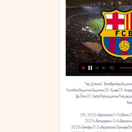
Тер Штеген1. БютеВратарьЗащитни
КулибалиЗащитникЗащитник23. Кунде23. Алдер
Де Йонг27. КейтаПолузащитникПолузащит
Кер
09. 2023«Барселона»5:0«Бетис»П
2023«Вильярреал»3:4«Барселон
2023«Хетафе»0:0«Барселона»ПримераПослед