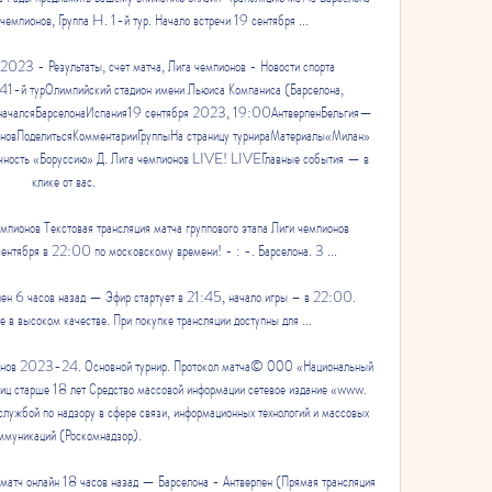
чемпионов, Группа H. 1-й тур. Начало встречи 19 сентября ...

2023 - Результаты, счет матча, Лига чемпионов - Новости спорта 
й турОлимпийский стадион имени Льюиса Компаниса (Барселона, 
чалсяБарселонаИспания19 сентября 2023, 19:00АнтверпенБельгия—
новПоделитьсяКомментарииГруппыНа страницу турнираМатериалы«Милан» 
чность «Боруссию» Д. Лига чемпионов LIVE! LIVEГлавные события — в 
клике от вас. 

мпионов Текстовая трансляция матча группового этапа Лиги чемпионов 
сентября в 22:00 по московскому времени! - : -. Барселона. 3 ...

пен 6 часов назад — Эфир стартует в 21:45, начало игры – в 22:00. 
 в высоком качестве. При покупке трансляции доступны для ...

пионов 2023-24. Основной турнир. Протокол матча© ООО «Национальный 
 старше 18 лет Средство массовой информации сетевое издание «www. 
ужбой по надзору в сфере связи, информационных технологий и массовых 
ммуникаций (Роскомнадзор). 

онлайн 18 часов назад — Барселона - Антверпен (Прямая трансляция 