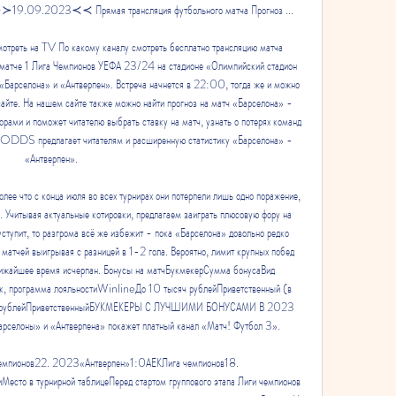
 ≻≻19.09.2023≺≺ Прямая трансляция футбольного матча Прогноз ...

мотреть на TV По какому каналу смотреть бесплатно трансляцию матча 
матче 1 Лига Чемпионов УЕФА 23/24 на стадионе «Олимпийский стадион 
«Барселона» и «Антверпен». Встреча начнется в 22:00, тогда же и можно 
айте. На нашем сайте также можно найти прогноз на матч «Барселона» - 
рами и поможет читателю выбрать ставку на матч, узнать о потерях команд 
р ODDS предлагает читателям и расширенную статистику «Барселона» - 
«Антверпен». 

лее что с конца июля во всех турнирах они потерпели лишь одно поражение, 
и. Учитывая актуальные котировки, предлагаем заиграть плюсовую фору на 
уступит, то разгрома всё же избежит - пока «Барселона» довольно редко 
 матчей выигрывая с разницей в 1-2 гола. Вероятно, лимит крупных побед 
ближайшее время исчерпан. Бонусы на матчБукмекерСумма бонусаВид 
, программа лояльностиWinlineДо 10 тысяч рублейПриветственный (в 
яч рублейПриветственныйБУКМЕКЕРЫ С ЛУЧШИМИ БОНУСАМИ В 2023 
рселоны» и «Антверпена» покажет платный канал «Матч! Футбол 3». 

мпионов22. 2023«Антверпен»1:0АЕКЛига чемпионов18. 
сто в турнирной таблицеПеред стартом группового этапа Лиги чемпионов 