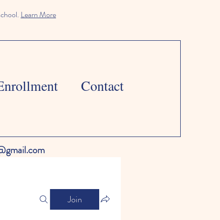
school.
Learn More
Enrollment
Contact
l@gmail.com
Join