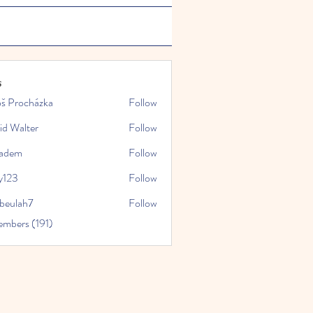
s
oš Procházka
Follow
id Walter
Follow
kadem
Follow
y123
Follow
rbeulah7
Follow
ah7
embers (191)