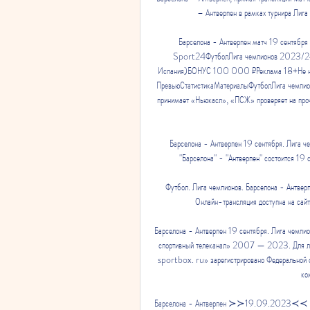
– Антверпен в рамках турнира Лига 
Барселона - Антверпен матч 19 сентября 
Sport24ФутболЛига чемпионов 2023/241-
Испания)БОНУС 100 000 ₽Реклама 18+Не на
ПревьюСтатистикаМатериалыФутболЛига чемпио
принимает «Ньюкасл», «ПСЖ» проверяет на про
Барселона - Антверпен 19 сентября. Лига че
"Барселона" - "Антверпен" состоится 19 
Футбол. Лига чемпионов. Барселона - Антвер
Онлайн-трансляция доступна на сайте
Барселона - Антверпен 19 сентября. Лига чем
спортивный телеканал» 2007 — 2023. Для лиц
sportbox. ru» зарегистрировано Федеральной сл
ко
Барселона - Антверпен ≻≻19.09.2023≺≺ матч 