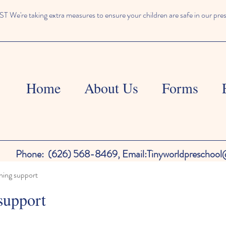
We're taking extra measures to ensure your children are safe in our pre
Home
About Us
Forms
Phone:
(626) 568-8469,
Email:
Tinyworldpreschoo
ning support
support