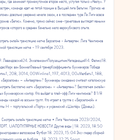
еры, где занимает промежуточное второе место, уступая только «Реалу». У 
стреч, команда идет на пятой позиции в Высшей лиге Бельгии. Прогноз на 
она» довольно уверенно начала сезон, а в последнем туре Ла Лиги вовсе 
згромив «Бетис». Конечно, прямо сейчас сине-гранатовые выглядят явными 
гроков которого в среднем банально мало еврокубкового опыта. 

треть онлайн трансляцию матча Барселона - Антверпен: Лига Чемпионов 
мой трансляции матча - 19 сентября 2023.

. Левандовский24. ЭккеленкампПолузащитникНападающий14. Феликс18. 
десМарк ван БоммелГлавный тренерКоэффициенты букмекеров Победа 
тсити»1, 208, 3014, 00Winline1, 197, 4013, 00«Мелбет»1, 188, 
 «Барселона» – «Антверпен»? Букмекеры ожидаемо считают каталонскую 
смотреть бесплатно матч «Барселона» – «Антверпен»? Бесплатная онлайн-
рых букмекерских контор. Кто выйдет в плей-офф Лиги чемпионов? В 1/8 
анды каждой из восьми групп. Кто играет в группе с «Барселоной» и 
пы H - португальский «Порту» и украинский «Шахтёр» (Донецк). 

Смотреть онлайн трансляцию матча ⋆ Лига Чемпионов 2023/2024, 
на СПОРТ. UAПОПУЛЯРНЫЕ НОВОСТИ Другие виды | 18. 2023, 18:50 
ермногодневки велосезона Футбол 18. 2023, 15:04 Экс-лидер сборной 
бесславного ухода из футбола… 18. 2023, 12:25 Sport. 
