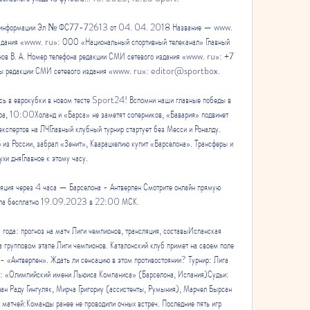
овой информации Эл № ФС77-72613 от 04. 04. 2018 Название — www. 
издания «www. ru»: ООО «Национальный спортивный телеканал» Главный 
ов В. А. Номер телефона редакции СМИ сетевого издания «www. ru»: +7 
ы редакции СМИ сетевого издания «www. ru»: editor@sportbox. 

ь в еврокубки в новом тесте Sport24! Вспомни наши главные победы в 
а, 10:00Холанд и «Барса» не заметят соперников, «Бавария» подвинет 
спертов на ЛЧГлавный клубный турнир стартует без Месси и Роналду. 
з России, забрал «Зенит», Кварацхелию купит «Барселона». Трансферы и 
ухи дняГлавное к этому часу. 

ляция через 4 часа — Барселона - Антверпен Смотрите онлайн прямую 
ола бесплатно 19.09.2023 в 22:00 МСК.

ода: прогноз на матч Лиги чемпионов, трансляция, составыИспанская 
а групповом этапе Лиги чемпионов. Каталонский клуб примет на своем поле 
 «Антверпен». Ждать ли сенсацию в этом противостоянии? Турнир: Лига 
н: «Олимпийский имени Льюиса Компаниса» (Барселона, Испания)Судьи: 
ан Раду Гингуляк, Мирча Григориу (ассистенты, Румыния), Марчел Бырсан 
атчей:Команды ранее не проводили очных встреч. Последние пять игр 