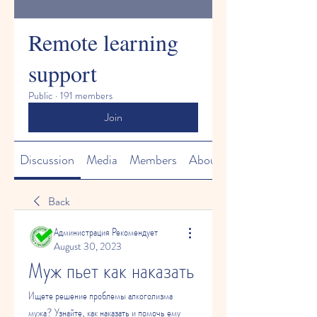
Remote learning
support
Public
·
191 members
Join
Discussion
Media
Members
About
Back
Администрация Рекомендует
August 30, 2023
Муж пьет как наказать
Ищете решение проблемы алкоголизма 
мужа? Узнайте, как наказать и помочь ему 