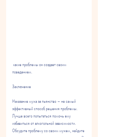
 какие проблемы он создает своим 
поведением.
Заключение
Наказание мужа за пьянство – не самый 
эффективный способ решения проблемы. 
Лучше всего попытаться помочь ему 
избавиться от алкогольной зависимости. 
Обсудите проблему со своим мужем, найдите 