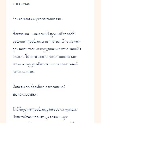
его семьи.
Как наказать мужа за пьянство
Наказание – не самый лучший способ 
решения проблемы пьянства. Оно может 
привести только к ухудшению отношений в 
семье. Вместо этого нужно попытаться 
помочь мужу избавиться от алкогольной 
зависимости.
Советы по борьбе с алкогольной 
зависимостью
1. Обсудите проблему со своим мужем. 
Попытайтесь понять, что ваш муж 
понимает,Муж пьет как наказать: проблема 
реальна