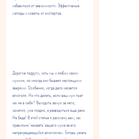
избавиться от зависимости. Эффективные 
методы и советы от экспертов.
Дорогие подруги, хоть мы и любим своих 
мужчин, но иногда они бывают настоящими 
зверями. Особенно, когда дело касается 
алкоголя. Но что делать, если ваш муж пьет 
как не в себя? Выходить замуж за него, 
кажется, уже поздно, а разводиться еще рано. 
Не беда! В этой статье я расскажу вам, как 
правильно 'наказать' вашего мужа за его 
непрекращающийся алкоголизм. Готовы узнать 