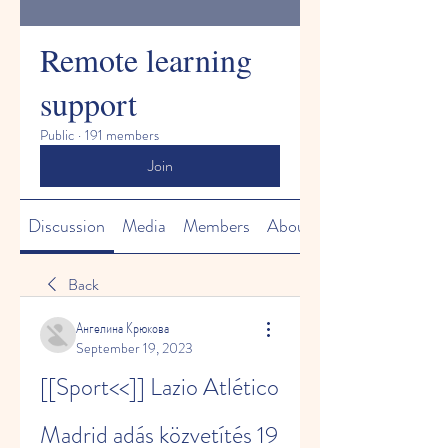
Remote learning
support
Public
·
191 members
Join
Discussion
Media
Members
About
Back
Ангелина Крюкова
September 19, 2023
[[Sport<<]] Lazio Atlético 
Madrid adás közvetítés 19 