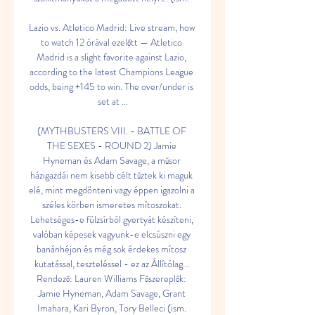
Lazio vs. Atletico Madrid: Live stream, how 
to watch 12 órával ezelőtt — Atletico 
Madrid is a slight favorite against Lazio, 
according to the latest Champions League 
odds, being +145 to win. The over/under is 
set at ...

(MYTHBUSTERS VIII. - BATTLE OF 
THE SEXES - ROUND 2) Jamie 
Hyneman és Adam Savage, a műsor 
házigazdái nem kisebb célt tűztek ki maguk 
elé, mint megdönteni vagy éppen igazolni a 
széles körben ismeretes mítoszokat. 
Lehetséges-e fülzsírból gyertyát készíteni, 
valóban képesek vagyunk-e elcsúszni egy 
banánhéjon és még sok érdekes mítosz 
kutatással, teszteléssel - ez az Állítólag... 
Rendező: Lauren Williams Főszereplők: 
Jamie Hyneman, Adam Savage, Grant 
Imahara, Kari Byron, Tory Belleci (ism. 