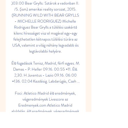
)03:00 Bear Grylls: Sztárok a vadonban II. 
/5. (ism) amerikai reality sorozat, 2015. 
(RUNNING WILD WITH BEAR GRYLLS 
- MICHELLE RODRIGUEZ) Michelle 
Rodriguez Bear Grylls a túlélési szakértő 
kilenc hírességet visz el magával egy-egy 
felejthetetlen kétnapos túlélési túrára az 
USA, valamint a világ néhány legvadabb és 
legtávolabbi helyére. 

Élő fogadások Tenisz, Madrid, férfi egyes. M. 
Damas - P. Heller 09.16. 00:55 +11. Élő. 
2,30. H Juventus - Lazio 09.16. 06:00 
+136. 02:04 Kezdésig. Labdarúgás, Cseh ...

Foci: Atletico Madrid élő eredmények, 
végeredmények Livescore az 
Eredmenyek.com Atletico Madrid 
aloldalán, élő eredmények, végeredmények, 
meccsinformációk (gólszerzők, piros lapok, 
…).
