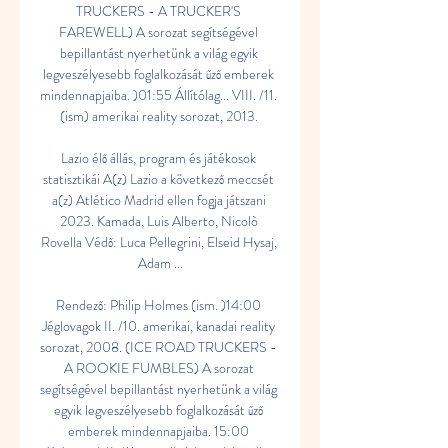
TRUCKERS - A TRUCKER'S 
FAREWELL) A sorozat segítségével 
bepillantást nyerhetünk a világ egyik 
legveszélyesebb foglalkozását űző emberek 
mindennapjaiba. )01:55 Állítólag... VIII. /11. 
(ism) amerikai reality sorozat, 2013. 

Lazio élő állás, program és játékosok 
statisztikái A(z) Lazio a következő meccsét 
a(z) Atlético Madrid ellen fogja játszani 
2023. Kamada, Luis Alberto, Nicolò 
Rovella Védő: Luca Pellegrini, Elseid Hysaj, 
Adam ...

Rendező: Philip Holmes (ism. )14:00 
Jéglovagok II. /10. amerikai, kanadai reality 
sorozat, 2008. (ICE ROAD TRUCKERS - 
A ROOKIE FUMBLES) A sorozat 
segítségével bepillantást nyerhetünk a világ 
egyik legveszélyesebb foglalkozását űző 
emberek mindennapjaiba. 15:00 