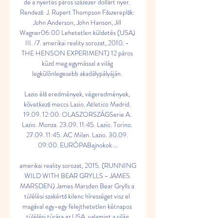
de a nyertes páros százezer dollárt nyer. 
Rendező: J. Rupert Thompson Főszereplők: 
John Anderson, John Hanson, Jill 
Wagner06:00 Lehetetlen küldetés (USA) 
III. /7. amerikai reality sorozat, 2010. - 
THE HENSON EXPERIMENT) 12 páros 
küzd meg egymással a világ 
legkülönlegesebb akadálypályáján. 

Lazio élő eredmények, végeredmények, 
következő meccs Lazio. Atletico Madrid. 
19.09. 12:00. OLASZORSZÁGSerie A. 
Lazio. Monza. 23.09. 11:45. Lazio. Torino. 
27.09. 11:45. AC Milan. Lazio. 30.09. 
09:00. EURÓPABajnokok ...

amerikai reality sorozat, 2015. (RUNNING 
WILD WITH BEAR GRYLLS - JAMES 
MARSDEN) James Marsden Bear Grylls a 
túlélési szakértő kilenc hírességet visz el 
magával egy-egy felejthetetlen kétnapos 
túlélési túrára az USA, valamint a világ 