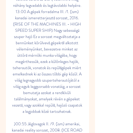
néhány legvadabb és legtávolabbi helyére. 
13:00 A gépek forradalma III. /1. (ism) 
kanadai ismeretterjesztő sorozat, 2016. 
(RISE OF THE MACHINES III. - HIGH 
SPEED SUPER SHIP) Nagy sebességű 
szuper hajó Ez a sorozat megváltoztatja a 
bennünket körülvevő gépekről alkotott 
véleményünket, bevezetve minket az 
úttörő mérnöki munka világába, hogy 
megérthessük, ezek a különleges hajók, 
teherautók, vonatok és repülőgépek miért 
emelkednek ki az összes többi gép közül. A 
világ legnagyobb szuperteherautójától a 
világ egyik leggyorsabb vonatáig, a sorozat 
bemutatja azokat a rendkívüli 
találmányokat, amelyek révén a gépeket 
vezető, vagy azokkal repülő, hajózó csapatok 
a legjobbak közé tartozhatnak. 

)00:55 Jéglovagok II. /9. (ism) amerikai, 
kanadai reality sorozat, 2008. (ICE ROAD 