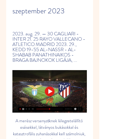
szeptember 2023
2023. aug. 29. — 30 CAGLIARI - 
INTER 21. 25 RAYO VALLECANO - 
ATLETICO MADRID 2023. 29., 
KEDD 19-55 AL-NASSR - AL-
SHABAB PANATHINAIKOS - 
BRAGA BAJNOKOK LIGÁJA, ...
A merész versenyzőknek lélegzetelállító 
esésekkel, látványos bukásokkal és 
katasztrofális zuhanásokkal kell számolniuk, 