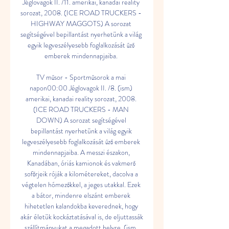
Jéglovagok II. /11. amerikai, kanadai reality 
sorozat, 2008. (ICE ROAD TRUCKERS - 
HIGHWAY MAGGOTS) A sorozat 
segítségével bepillantást nyerhetünk a világ 
egyik legveszélyesebb foglalkozását űző 
emberek mindennapjaiba. 

TV műsor - Sportműsorok a mai 
napon00:00 Jéglovagok II. /8. (ism) 
amerikai, kanadai reality sorozat, 2008. 
(ICE ROAD TRUCKERS - MAN 
DOWN) A sorozat segítségével 
bepillantást nyerhetünk a világ egyik 
legveszélyesebb foglalkozását űző emberek 
mindennapjaiba. A messzi északon, 
Kanadában, óriás kamionok és vakmerő 
sofőrjeik róják a kilométereket, dacolva a 
végtelen hómezőkkel, a jeges utakkal. Ezek 
a bátor, mindenre elszánt emberek 
hihetetlen kalandokba keverednek, hogy 
akár életük kockáztatásával is, de eljuttassák 
szállítmányukat a megadott helyre. (ism. 
