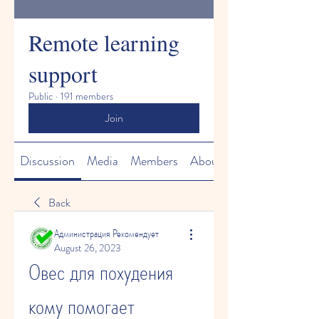
Remote learning
support
Public
·
191 members
Join
Discussion
Media
Members
About
Back
Администрация Рекомендует
August 26, 2023
Овес для похудения 
кому помогает