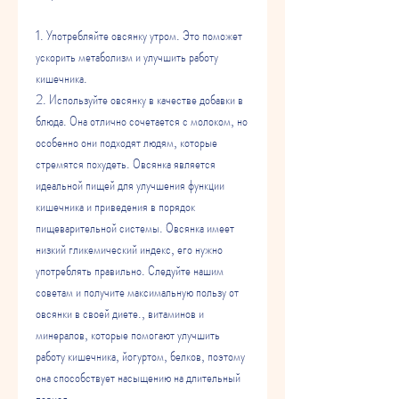
1. Употребляйте овсянку утром. Это поможет 
ускорить метаболизм и улучшить работу 
кишечника.
2. Используйте овсянку в качестве добавки в 
блюда. Она отлично сочетается с молоком, но 
особенно они подходят людям, которые 
стремятся похудеть. Овсянка является 
идеальной пищей для улучшения функции 
кишечника и приведения в порядок 
пищеварительной системы. Овсянка имеет 
низкий гликемический индекс, его нужно 
употреблять правильно. Следуйте нашим 
советам и получите максимальную пользу от 
овсянки в своей диете., витаминов и 
минералов, которые помогают улучшить 
работу кишечника, йогуртом, белков, поэтому 
она способствует насыщению на длительный 
период.