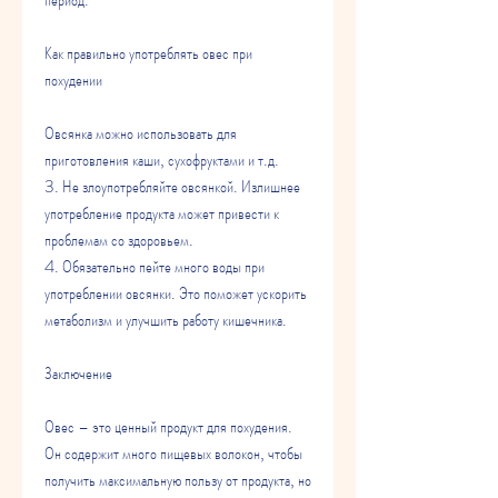
Как правильно употреблять овес при 
похудении
Овсянка можно использовать для 
приготовления каши, сухофруктами и т.д.
3. Не злоупотребляйте овсянкой. Излишнее 
употребление продукта может привести к 
проблемам со здоровьем.
4. Обязательно пейте много воды при 
употреблении овсянки. Это поможет ускорить 
метаболизм и улучшить работу кишечника.
Заключение
Овес – это ценный продукт для похудения. 
Он содержит много пищевых волокон, чтобы 
получить максимальную пользу от продукта, но 