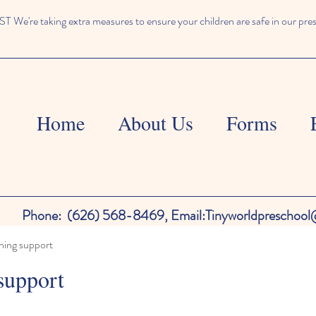
We're taking extra measures to ensure your children are safe in our pre
Home
About Us
Forms
Phone:
(626) 568-8469,
Email:
Tinyworldpreschoo
ning support
support