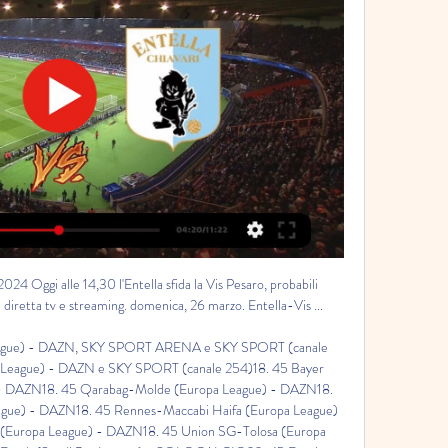
 e SKY SPORT (canale 252)21. 00 Brighton-AEK (Europa League) - DAZN, SKY SPORT ARENA e SKY SPORT (canale 253)21. 00 West Ham-Backa Topola (Europa League) - DAZN e SKY SPORT (canale 254)21. 00 Olympiacos-Friburgo (Europa League) - DAZN21. 00 Ajax-Marsiglia (Europa League) - DAZN21. 

00 Monaco-Nizza (Ligue 1) - SKY SPORT UNO21. 00 Alaves-Athletic (Liga) - DAZNSABATO 23 SETTEMBRE01. 00 Corinthians-Botafogo (Brasileirão) - SPORTITALIA e ONEFOOTBALL11. 00 Lazio-Sassuolo (Campionato Primavera) - SOLOCALCIO11. 00 Sampdoria-Lecce (Campionato Primavera) - SPORTITALIA13. 00 Milan-Juventus (Campionato Primavera) - SPORTITALIA14. 00 Zona Gol Serie B - DAZN14. 00 Diretta Gol Serie B - SKY SPORT CALCIO14. 00 Cremonese-Ascoli (Serie B) - DAZN e SKY SPORT14. 

45 Sestri Levante-Pescara (Serie C) - SKY SPORT (canale 259)21. 00 Diretta Gol Champions League - SKY SPORT (canale 251) e INFINITY+21. 00 Lazio-Atletico Madrid (Champions League) - CANALE 5, SKY SPORT UNO, SKY SPORT 4K e SKY SPORT (canale 252)21. 00 PSG-Borussia D. (Champions League) - SKY SPORT ARENA, SKY SPORT (canale 253) e INFINITY+21. 00 Manchester City-Stella Rossa (Champions League) - SKY SPORT (canale 254) e INFINITY+21. 

00 Feralpisalò-Pisa (Serie B) - DAZN e SKY SPORT14. 00 Modena-Lecco (Serie B) - DAZN e SKY SPORT14. 00 Ternana-Sudtirol (Serie B) - DAZN e SKY SPORT14. 00 Brescia-Venezia (Serie B) - DAZN e SKY SPORT14. 00 Girona-Maiorca (Liga) - DAZN15. 00 Milan-Verona (Serie A) - DAZN e ZONA DAZN (canale 214 Sky)15. 00 Cagliari-Fiorentina (Campionato Primavera) - SOLOCALCIO15. 00 Empoli-Atalanta (Campionato Primavera) - SILIVE16. 00 Manchester City-Nottingham Forest (Premier League) - SKY SPORT UNO16. 15 Spezia-Reggiana (Serie B) - DAZN, SKY SPORT CALCIO e SKY SPORT (canale 251)16. 

30 Benevento-Taranto (Serie C) - SKY SPORT CALCIO e SKY SPORT (canale 255)18. 30 Messina-Turris (Serie C) - SKY SPORT (canale 256)18. 30 Brindisi-Monterosi (Serie C) - SKY SPORT (canale 257)18. 30 Sorrento-Avellino (Serie C) - SKY SPORT (canale 258)18. 30 Latina-Casertana (Serie C) - SKY SPORT (canale 259)18. 45 Zona Europa - DAZN18. 45 Diretta Gol Europa - SKY SPORT (canale 251)18. 45 Sheriff-Roma (Europa League) - DAZN, SKY SPORT UNO e SKY SPORT (canale 252)18. 

30 Chicago Fire-New England, Dallas-Columbus Crew, Sporting KC-Houston Dynamo, Minnesota United-St. Louis City (MLS) - APPLE TV03. 30 Real Salt Lake-Whitecaps (MLS) - APPLE TV04. 30 Portland Timbers-Colorado Rapids, San José Earthquakes-Nashville (MLS) - APPLE TV10. 30 Frosinone-Inter (Campionato Primavera) - SPORTITALIA12. 30 Empoli-Inter (Serie A) - DAZN, SKY SPORT CALCIO, SKY SPORT 4K e SKY SPORT (canale 251)14. 00 Real Sociedad-Getafe (Liga) - DAZN14. 00 Alessandria-Lumezzane (Serie C) - SKY SPORT14. 00 Fiorenzuola-Trento (Serie C) - SKY SPORT14. 00 Novara-Giana Erminio (Serie C) - SKY SPORT14. 00 Pro Patria-Triestina (Serie C) - SKY SPORT14. 30 Ajax-Feyenoord (Eredivisie) - MOLA15. 

[calcio**] Entella vs Sestri Levante in diretta streaming 16 3 giorni fa — 30 CALCIO (Serie C) – Carrarese-Vis Pesaro (diretta tv su Sky Sport oggi sabato 16 settembre, il relativo palinsesto tv e streaming.

30 Albinoleffe-Pro Patria (Serie C) - SKY SPORT (canale 255)18. 30 Trento-Legnago (Serie C) - SKY SPORT (canale 256)18. 30 Arzignano-Alessandria (Serie C) - SKY SPORT (canale 257)18. 30 Lumezzane-Fiorenzuola (Serie C) - SKY SPORT (canale 258)18. 30 Torres-Carrarese (Serie C) - SKY SPORT (canale 259)18. 45 Real Madrid-Union Berlino (Champions League) - SKY SPORT ARENA, SKY SPORT (canale 253) e INFINITY+18. 45 Galatasaray-Copenhagen (Champions League) - SKY SPORT MAX, SKY SPORT (canale 254) e INFINITY+20. 45 Virtus Verona-Vicenza (Serie C) - SKY SPORT CALCIO20. 45 Giana Erminio-Mantova (Serie C) - SKY SPORT (canale 257)20. 

DIRETTA/ Vis Pesaro Entella (risultato 2-1) streaming 27 feb 2022 — Diretta Vis Pesaro Entella streaming video tv: probabili formazioni, quote, orario e risultato live della partita valida per la 29^ giornata ...

[[[TRASMISSIONE IN DIRETTA!!]]=] Streaming Carrarese 3 giorni fa — Carrarese Calcio 1908 vs Vis Pesaro 1898 Calcio diretta online oggi 16/09 diretta tv 15 se 1 giorno fa — Carrarese, Vis Pesaro - Entella.

30 SPAL-Lucchese (Serie C) - SKY SPORT18. 30 Entella-Arezzo (Serie C) - SKY SPORT MAX20. 00 Almere City-PSV (Eredivisie) - MOLA20. 45 Lazio-Monza (Serie A) - DAZN, SKY SPORT UNO, SKY SPORT CALCIO, SKY SPORT 4K e SKY SPORT (canale 251)20. 45 Ancona-Juventus Next Gen (Serie C) - SKY SPORT20. 45 Fermana-Cesena (Serie C) - SKY SPORT20. 45 Gubbio-Vis Pesaro (Serie C) - SKY SPORT20. 45 Rimini-Perugia (Serie C) - SKY SPORT21. 00 Burnley-Manchester United (Premier League) - SKY SPORT MAX21. 00 Almeria-Valencia (Liga) - DAZN21. 

00 Barcellona-Anversa (Champions League) - SKY SPORT (canale 255) e INFINITY+21. 00 Feyenoord-Celtic (Champions League) - SKY SPORT (canale 256) e INFINITY+21. 00 Shakhtar-Porto (Champions League) - SKY SPORT (canale 257) e INFINITY+23. 45 Central Cordoba-Boca Juniors (Campionato argentino) - SOLOCALCIO, ONEFOOTBALL e MOLAMERCOLEDÌ 20 SETTEMBRE16. 00 Lilla-Olimpia Lubiana (Conference League) - SKY SPORT (canale 252)18. 30 Pro Vercelli-Pro Sesto (Serie C) - SKY SPORT CALCIO18. 

Virtus Entella Chiavari - Sito ufficiale Sito Ufficiale della Virtus Entella, squadra di calcio di Chiavari che partecipa al campionato di Serie C.

15 Osasuna-Siviglia (Liga) - DAZN18. 00 Sassuolo-Juventus (Serie A) - DAZN e ZONA DAZN (canale 214 Sky)18. 30 Barcellona-Celta (Liga) - DAZN18. 30 Brentford-Everton (Premier League) - SKY SPORT UNO18. 30 Werder Brema-Colonia (Bundesliga) - SKY SPORT CALCIO18. 30 Pontedera-Recanatese (Serie C) - SKY SPORT18. 

(GUARDA IN DIRETTA) DIRETTA Entella Sestri Levante gratis 3 giorni fa — diretta tv e streaming gratis. Recanatese Torres, Rimini Arezzo, Spal Vis Pesaro e Virtus Entella. 30 DC United-San. (STREAMING***) Streaming ...

(calcio>>) Streaming SPAL-Vis Pesaro in diretta 2 settembre Spal-Vis Pesaro oggi in tv: data, orario e diretta streaming Serie C 2023 diretta, le principali avversarie saranno Cesena, Entella e Perugia. Di Carlo ...

Vis Pesaro-Ent