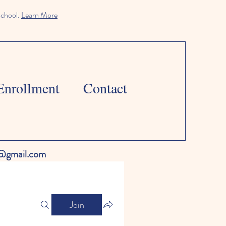
school.
Learn More
Enrollment
Contact
l@gmail.com
Join