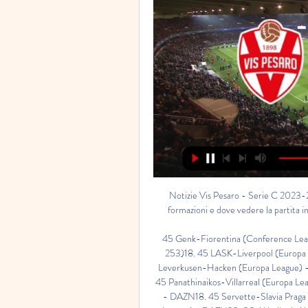
Notizie Vis Pesaro - Serie C 2023-2024 Oggi alle 14,30 l'Entella sfida la Vis Pesaro, probabili formazioni e dove vedere la partita in diretta tv e streaming. domenica, 26 marzo. Entella-Vis ...

45 Genk-Fiorentina (Conference League) - DAZN, SKY SPORT ARENA e SKY SPORT (canale 253)18. 45 LASK-Liverpool (Europa League) - DAZN e SKY SPORT (canale 254)18. 45 Bayer Leverkusen-Hacken (Europa League) - DAZN18. 45 Qarabag-Molde (Europa League) - DAZN18. 45 Panathinaikos-Villarreal (Europa League) - DAZN18. 45 Rennes-Maccabi Haifa (Europa League) - DAZN18. 45 Servette-Slavia Praga (Europa League) - DAZN18. 45 Union SG-Tolosa (Europa League) - DAZN20. 00 Al Ittihad-Al Fateh (Saudi Pro League) - SOLOCALCIO20. 45 Foggia-Virtus Francavilla (Serie C) - SKY SPORT (canale 255)20. 45 Crotone-Audace Cerignola (Serie C) - SKY SPORT CALCIO e SKY SPORT (canale 256)21. 

Fermana in tv 16 settembre 2023 Gubbi | Grupo cathedralinter 3 giorni fa — streaming gratis e diretta TV8? Serie C Carrarese. 30 DIRETTA ESCLUSIVA SKY E NOW VIS PESARO – VIRTUS ENTELLA Martedì OreSerie C, le partite ...

30 Porto-Gil Vicente (Campionato portoghese) - DAZN23. 30 Boca Juniors-Lanus (Campionato argentino) - SPORTITALIA, ONEFOOTBALL e MOLADOMENICA 24 SETTEMBRE01. 30 Atlanta United-Montreal Impact, Cincinnati-Charlotte, DC United-New York Red Bulls, New York City-Toronto, Philadelphia Union-Los Angeles (MLS) - APPLE TV02. 

00 Zona Serie A - DAZN15. 00 Atalanta-Cagliari (Serie A) - DAZN e ZONA DAZN (canale 214 Sky)15. 00 Udinese-Fiorentina (Serie A) - DAZN e ZONA DAZN 2 (canale 215 Sky)15. 00 Arsenal-Tottenham (Premier League) - SKY SPORT UNO15. 00 Liverpool-West Ham (Premier League) - SKY SPORT MAX15. 00 Torino-Roma (Campionato Primavera) - SOLOCALCIO16. 

Vis Pesaro - Virtus Entella in tv e streaming: dove vedere 26 mar 2023 — La partita tra Vis Pesaro e Virtus Entella sarà trasmessa in diretta tv su Sky (ma solo all'interno di diretta gol, in onda sul canale Sky Sport ...

Partita Virtus Entella vs Vis Pesaro - Girone B Partita Virtus Entella vs Vis Pesaro. foto e video partita Video/Foto. 23 08:15 Champions League 23/24, oggi i sorteggi: ecco dove guardare la diretta in Tv ...

00 Racing-Newell's (Campionato argentino) - SPORTITALIA, ONEFOOTBALL e MOLA02. 30 Houston Dynamo-Whitecaps, Sporting KC-Nashville, St. Louis City-Los Angeles FC (MLS) - APPLE TV02. 30 San Paolo-Fortaleza (Brasileirão) - ONEFOOTBALL e MOLA02. 30 Fluminense-Cruzeiro (Brasileirão) - SOLOCALCIO03. 30 Colorado Rapids-Seattle Sounders, Real Salt Lake-Dallas (MLS) - APPLE TV04. 30 LA Galaxy-Minnesota United, Portland Timbers-San José Earthquakes (MLS) - APPLE TV17. 00 Damak-Al Hilal (Saudi Pro League) - SPORTITALIA18. 

Guida TV: dove vedere tutto il calcio in diretta TV e streaming ... tv e streaming, con le partite di calcio in tv oggi e stasera. 18.30 Pergolettese-Triestina (Serie C) - SKY SPORT (canale 255); 18.30 Vis Pesaro-Entella ( ...

Vis Pesaro diretta tv 23 luglio | Chinese Storytime Group [[STREAMING=]] Oggi Monza - Vis Pesaro diretta tv 23 luglio 2023. Al Benatti di Diretta Vis Pesaro-Entella: dove vederla in tv e live streaming. Fiorentina ...

30 Svizzera-Italia (Nations League femminile) - RAI SPORT20. 00 Go Ahea Eagles-Fortuna Sittard (Eredivisie) - MOLA20. 00 Al Nassr-Al Ahli (Saudi Pro League) - LA7D20. 30 Palermo-Cosenza (Serie B) - DAZN e SKY SPORT (canale 252)20. 30 Stoccarda-Darmstadt (Bundesliga) - SKY SPORT ARENA20. 45 Lecce-Genoa (Serie A) - DAZN, SKY SPORT CALCIO e SKY SPORT (canale 251)21. 

Diretta Vis Pesaro-Entella: dove vederla in tv e live streaming 23 mar 2023 — Dove vederla in tv e in streaming. Puoi vedere Vis Pesaro-Entella in streaming live e on demand su DAZN. La partita sarà disponibile sulla ...

00 Zona Europa - DAZN21. 00 Diretta Gol Europa - SKY SPORT (canale 251)21. 00 Atalanta-Rakow (Europa League) - TV8, DAZN, SKY SPORT UNO, SKY SPORT 4K