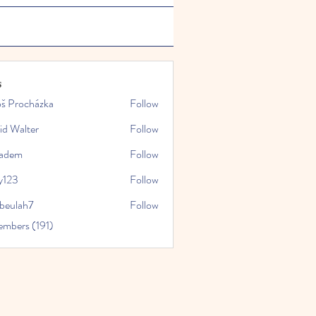
s
oš Procházka
Follow
id Walter
Follow
kadem
Follow
y123
Follow
rbeulah7
Follow
ah7
embers (191)