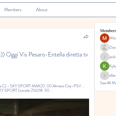
Members
About
Member
Mil
Dav
Oggi Vis Pesaro-Entella diretta tv 
jec
jeckadem
Kyk
elle
ellerbeul
See All M
rie C) - SKY SPORT MAX20. 00 Almere City-PSV ... 
SKY SPORT (canale 256)18. 30 ...