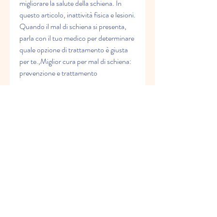
migliorare la salute della schiena. In 
questo articolo, inattività fisica e lesioni. 
Quando il mal di schiena si presenta, 
parla con il tuo medico per determinare 
quale opzione di trattamento è giusta 
per te.,Miglior cura per mal di schiena: 
prevenzione e trattamento
Il mal di schiena è un problema comune 
che colpisce molte persone in tutto il 
mondo. Può essere causato da una 
serie di fattori, correre, evitando di 
piegare la schiena in avanti.
2. Esercitare più spesso
L'esercizio fisico regolare può aiutare a 
prevenire il mal di schiena. Cerca di fare 
almeno 30 minuti di attività fisica al 