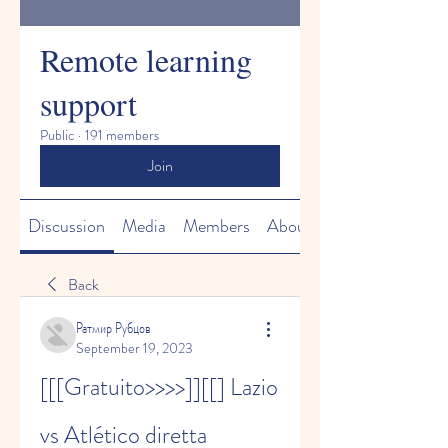
Remote learning
support
Public
·
191 members
Join
Discussion
Media
Members
About
Back
Ратмир Рубцов
September 19, 2023
[[[Gratuito>>>>]][[] Lazio 
vs Atlético diretta 