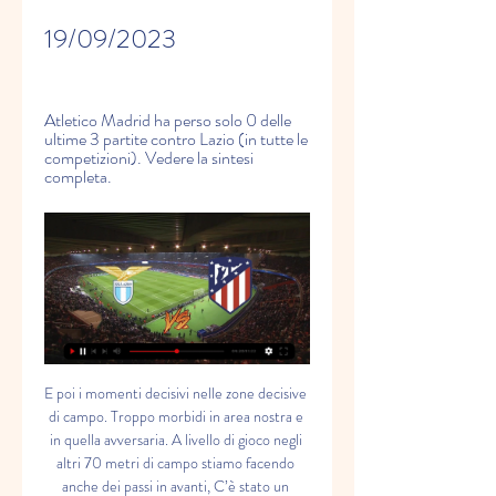
19/09/2023
Atletico Madrid ha perso solo 0 delle 
ultime 3 partite contro Lazio (in tutte le 
competizioni). Vedere la sintesi 
completa.
E poi i momenti decisivi nelle zone decisive di campo. Troppo morbidi in area nostra e in quella avversaria. A livello di gioco negli altri 70 metri di campo stiamo facendo anche dei passi in avanti, C’è stato un approccio meno deciso, per questo il baricentro è stato più basso all’inizio. Ma non ci siamo mai scomposti e non abbiamo concesso agli avversari. Mi dispiace che stiamo subendo gol in situazione facilmente evitabili, anche quando siamo disposti bene. 

Attenzione però a Yordanov, che può giocare come interno o adattarsi da laterale nel tridente; in questo caso agirebbe a sinistra, ma Diego Gonzalez e Sana Fernandes appaiono favoriti così come Sulejmani da prima punta. Fernando Torres, che non ha bisogno di presentazioni, dovrebbe affidarsi al 4-4-2: in porta Alejandro Iturbe, poi difesa con Mbomio e Vasiljevic al centro e i laterali che potrebbero essere Hugo Lozano e Julio Diaz. 

Lazio-Atletico Madrid Streaming Gratis: dove vedere la Champions League in Diretta LIVE - Footballnews24. itLAZIO-ATLETICO MADRID STREAMING GRATIS – Riparte la Champions League con il Manchester City campione pronto a difendere il titolo dalle numerose pretendenti. Nella giornata di martedì 19 settembre scendono in campo anche le prime italiane: oltre al Milan, di scena con il Newcastle, per il Gruppo E, allo Stadio Olimpico alle 21:00, Lazio e Atletico Madrid si affrontano in un match di difficile lettura. I biancocelesti non vogliono sfigurare al loro ritorno nella massima competizione europea, ma la banda del Cholo Simeone è avversario ostico. Sarri vuole togliersi l’etichetta di allenatore che snobba le coppe, e la Champions League è il palcoscenico giusto per farlo. La Lazio però non arriva a quest’appuntamento con il morale alle stelle: tolta la prestigiosa e sorprendente vittoria al Maradona contro il Napoli, i biancocelesti hanno incassato tre sconfitte contro Lecce, Genoa e Juventus, con Sarri che dovrà registrare in primis la difesa, trafitta in tutte le partite giocate. 

Live Lazio - Atlético Madrid - Champions League: Punteggi & Highlights Calcio - 19/09/2023Champions League / Fase a gironiStadio Olimpico / 19. 09. 2023Champions League - Lazio-Atletico Madrid, Sarri: "Stimo Simeone. Serve risultato positivo. Guendouzi mediano? No"CHAMPIONS LEAGUE - Il tecnico biancoceleste alla vigilia del debutto in Champions contro l'Atletico Madrid: "Mi aspetto che la squadra prosegua nei miglioramenti togliendo i difetti che in questa parte iniziale di stagione non ci hanno permesso di arrivare al risultato". 

Champions League, Lazio-Atletico Madrid su Canale 5 22 ore fa — La squadra di Sarri al debutto europeo contro Simeone: martedì 19 settembre in diretta dalle 21.

Adesso aspettiamo che la diretta di Lazio Primavera Atletico Madrid prenda il via; intanto, possiamo fare una rapida analisi sulle scelte che potrebbero essere operate dai due allenatori, andando a leggere insieme le probabili formazioni di questa partita di Formello. DIRETTA LAZIO PRIMAVERA ATLETICO MADRID STREAMING VIDEO TV: COME VEDERE LA PARTITA La diretta tv di Lazio Primavera Atletico Madrid potrà essere seguita dagli abbonati alla televisione satellitare: il match di Youth League viene proposto su Sky Sport Uno, al numero 201 del decoder. I clienti di questa emittente potranno anche rivolgersi al servizio di diretta streaming video, in assenza di un televisore: si tratta di un’opzione che non comporta costi aggiuntivi e che è attivabile tramite l’applicazione Sky Go, inserendo i dati del proprio abbonamento su dispositivi mobili come PC, tablet e smartphone. 

Lazio v Atletico Madrid Pronostici, Risultati in Diretta e Live Lazio vs Atletico Madrid | 19.09.2023 | Calcio ➤ Champions League, Europa | ⚡ Pronostici Scommesse e Migliori quote ⭐ Risultati in diretta ✔️ Statistiche ...

[DIRETTA LIVE! ] Lazio Atlético Madrid in Diretta Streaming gratis 19. 09. 2023Lazio Atlético Madrid in Diretta Streaming gratis 19. 2023ULTIMO AGGIORNAMENTO: 19 SETTEMBRE 2023La Lazio affronterà l'Atlético Madrid il 19 settembre 2023 alle 19:00 UTC allo Stadio Olimpico di Roma, Italia. La partita fa parte del girone E della UEFA Champions League. DIRETTA TV>> Lazio Atlético Madrid in DirettaDIRETTA TV>> Lazio Atlético Madrid in DirettaAttualmente la Lazio è al 4° posto, mentre l'Atlético Madrid è al 1° posto. Stai cercando di confrontare il giocatore con il miglior punteggio di entrambe le squadre? Il sistema di valutazione di Sofascore assegna a ciascun giocatore una valutazione specifica basata su numerosi fattori di dati. 

I biancocelesti vivono una situazione curiosa: sono appena tornati nel campionato Primavera 1 ma sono anche in Europa, questo perché la composizione della Youth League è diretta emissione delle prime squadre che partecipano alla Champions League. Andrà stabilito dunque come la Lazio Primavera intenderà affrontare questa competizione: vedremo intanto il primo match. L’Atletico Madrid è formazione tosta anche a livello giovanile, soprattutto è abituata a giocare in Youth League; nel corso degli ultimi anni ha anche incrociato squadre italiane, potrebbe anche essere candidata ad arrivare in fondo al percorso anche se questo ovviamente andrà scoperto, appunto, strada facendo. 

RPNA Community Benefits Coalition 52 minuti fa — [TRASMISSIONE IN DIRETTA!]]<] Diretta Lazio-Atlético in streaming 19 Lazio vs. Atletico Madrid è un evento imminente di Calcio che avrà ...

LIVE Lazio-Atletico Madrid | Champions League calcio in 6 ore fa — LIVE Lazio-Atletico Madrid, Champions League calcio in DIRETTA: debutto di fuoco per Sarri contro Simeone (Di martedì 19 settembre 2023) ...

Lazio Style Channel 6 ore fa — UEFA Champions League 2023/2024 | Lazio-Atletico Madrid (radiocronaca in diretta) VS. Lazio. Atletico Madrid. MATCH CENTER · Biglietti. next_match_h_8. serie ...

SS Lazio vs Atlético Madrid Testa a testa SS Lazio vs Atlético Madrid Testa a testa. Statistiche e pronostici testa a testa, gol, partite passate.

Lazio-Atletico Madrid, probabili formazioni e dove vedere 23 ore fa — Lazio-Atletico Madrid, probabili formazioni e dove vedere la partita in diretta tv e streaming. Esordio stagionale europeo per la formazione di ...

Lazio - Atletico Madrid: Oggi in live streaming e in TV Atletico Madrid: oggi in diretta streaming e in TV. Lazio vs. Atletico Madrid è un evento imminente di Calcio che avrà luogo il giorno 19 set alle ore 21:00.

Lazio-Atletico Madrid: Amazon Prime, Sky o Canale 5? 3 ore fa — Lazio-Atletico Madrid: Amazon Prime, Sky o Canale 5? Dove vederla in diretta streaming su NOW! Attiva il Pass Sport e goditi anche UEFA ...

Diretta Lazio Primavera Atletico Madrid streaming video tv 36 minuti fa — Diretta Lazio Primavera Atletico Madrid streaming video tv: probabili formazioni, orario e risultato live della partita valida per la Youth ...

54 palloni in area avversaria senza tradurre in qualcosa di concreto mi fa rabbia, serve fare meglio nelle situazioni sporche nelle due aeree. Domani giochiamo con l’Atletica, serve un risultato, se sia il migliore o il peggiore non lo so. I risultati non sono positivi, dovrebbe essere teoricamente un brutto momento, ma non dobbiamo pensare a questo. Fare un risultato positivo sarebbe importante in ottica qualificazione” Sarà il sig. Slavko Vinčić di nazionalità slovena a dirigere Lazio – Atletico Madrid, gara valida per la prima giornata del Gruppo E di Champions League che si svolgerà allo stadio Olimpico di Roma, calcio d’inizio alle ore 21:00. 

Lazio - Atletico Madrid: cronaca diretta e risultato in tempo realeLa partita Lazio – Atletico Madrid di Martedì 19 settembre 2023 in diretta: presentazione, formazioni e cronaca con tabellino del match valevole per la 1° giornata della fase a gironi della Champions League 2023-2024, calcio d’inizio alle 21:00 ROMA – Martedì 19 settembre 2023, allo Stadio Olimpico di Roma, andrà in scena Lazio – Atletico Madrid, gara valida per la prima giornata del Gruppo E della fase a gironi della Champions League 2023-2024. Calcio di inizio alle ore 21:00. Indice Cronaca con tabellino della partita Lista UEFA della Lazio I convocati dell’Atletico Madrid L’arbitro I precedenti tra Lazio e Atletico Presentazione del match Probabili formazioni Dove vedere la partita in tv e streaming La Lazio torna in Champions League dopo due anni e riceve all’Olimpico di Roma l’Atletico Madrid dell’Ex Simeone. 

Lazio vs Atl. Madrid risultati, statistiche H2H | Calcio Segui Lazio vs Atl. Madrid risultati, statistiche h2h, ultimi risultati, news e altre informazioni su Diretta.

Lazio vs Atlético Madrid - Atletico - Calcio Risultati Partita Live Lazio - Atletico Prima giornata della UEFA Champions League 2023/2024 19 settembre 2023 21:00 - Formazioni, marcatori, statistiche...

Lazio Atletico Madrid in Diretta [LIVE] Atletico Madrid ha perso solo 0 delle ultime 3 partite contro Lazio (in tutte le competizioni). Vedere la sintesi completa.

canale, orario e diretta streaming Youth League 2023/2024 3 ore fa — logo dark logo light logo. Home · LIVE · Video · Sport in TV · Parigi 2024 La diretta live di Lazio-Atletico Madrid, match valido per la prima ...

Difensori: Casale, Gila, Hysaj, Lazzari, Marusic, Patric, Pellegrini, Romagnoli. Centrocampisti: Cataldi, Guendouzi, Kamada, Luis Alberto, Rovella, Vecino. Attaccanti: Castellanos, Felipe Anderson, Immobile, Isaksen, Pedro, Zaccagni. Portieri: Oblak, Grbic, Gomis. Difensori: Gimenez, Azpilicueta, Savic, Molina, Javi Galan, Hermoso, Kostis. Centrocampisti: Saul, Lino, M. Llorente, Witsel, Barrios, Riqueleme, Cala, Guerreiro. Attaccanti: Griezmann, Morata, Correa, El Jebari. Le parole di Sarri alla vigilia di Lazio – Atletico Madrid “Mi aspetto che la squadra prosegua nei miglioramenti togliendo i difetti di inizio stagione. I difetti più evidenti ora sono un approccio una partita in cui facciamo fatica. 

Lazio Primavera — Atlético Juveni | emoters-project Group 37 minuti fa — Atlético Madrid U19 Quando la partita inizierà, potrai seguire i risultati in