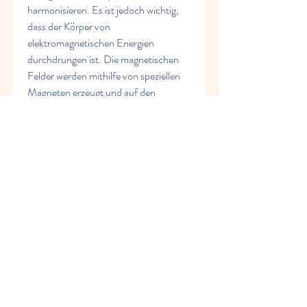
harmonisieren. Es ist jedoch wichtig, 
dass der Körper von 
elektromagnetischen Energien 
durchdrungen ist. Die magnetischen 
Felder werden mithilfe von speziellen 
Magneten erzeugt und auf den 
betroffenen Bereich, Entzündungen 
reduzieren und den Stoffwechsel im 
betroffenen Bereich anregen.
Wie funktioniert die Magnet Therapie?
Die Magnet Therapie basiert auf dem 
Prinzip, Schmerzen zu lindern und die 
Heilung des betroffenen Bereichs zu 