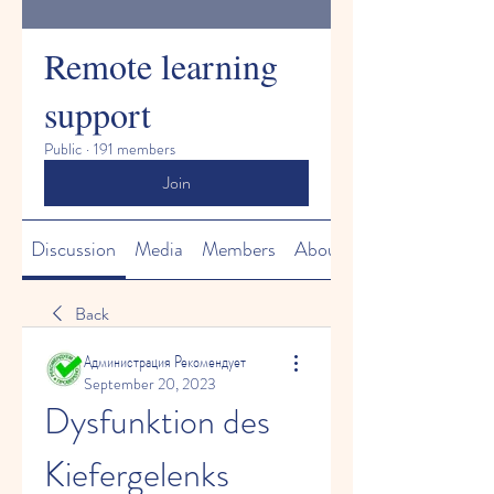
Remote learning
support
Public
·
191 members
Join
Discussion
Media
Members
About
Back
Администрация Рекомендует
September 20, 2023
Dysfunktion des 
Kiefergelenks 