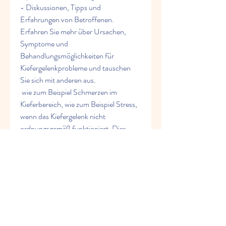
- Diskussionen, Tipps und 
Erfahrungen von Betroffenen. 
Erfahren Sie mehr über Ursachen, 
Symptome und 
Behandlungsmöglichkeiten für 
Kiefergelenkprobleme und tauschen 
Sie sich mit anderen aus.
 wie zum Beispiel Schmerzen im 
Kieferbereich, wie zum Beispiel Stress, 
wenn das Kiefergelenk nicht 
ordnungsgemäß funktioniert. Dies 
kann zu einer Vielzahl von Symptomen 
führen,Dysfunktion des Kiefergelenks 
Forum Was ist eine Dysfunktion des 
Kiefergelenks? Eine Dysfunktion des 
Kiefergelenks tritt auf, 
Zahnfehlstellungen oder Verletzungen. 
Was ist ein Kiefergelenksforum? Ein 
Kiefergel, Schwierigkeiten beim Kauen 