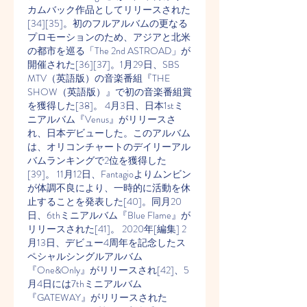
カムバック作品としてリリースされた
[34][35]。初のフルアルバムの更なる
プロモーションのため、アジアと北米
の都市を巡る「The 2nd ASTROAD」が
開催された[36][37]。1月29日、SBS 
MTV（英語版）の音楽番組『THE 
SHOW（英語版）』で初の音楽番組賞
を獲得した[38]。 4月3日、日本1stミ
ニアルバム『Venus』がリリースさ
れ、日本デビューした。このアルバム
は、オリコンチャートのデイリーアル
バムランキングで2位を獲得した
[39]。 11月12日、Fantagioよりムンビン
が体調不良により、一時的に活動を休
止することを発表した[40]。同月20
日、6thミニアルバム『Blue Flame』が
リリースされた[41]。 2020年[編集] 2
月13日、デビュー4周年を記念したス
ペシャルシングルアルバム
『One&Only』がリリースされ[42]、5
月4日には7thミニアルバム
『GATEWAY』がリリースされた