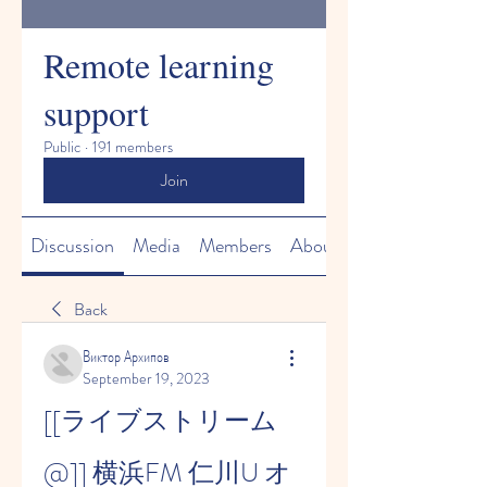
Remote learning
support
Public
·
191 members
Join
Discussion
Media
Members
About
Back
Виктор Архипов
September 19, 2023
[[ライブストリーム
@]] 横浜FM 仁川U オ