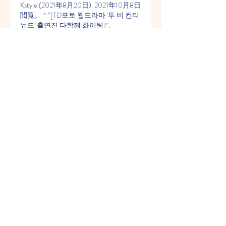
Kstyle (2021年8月20日). 2021年10月8日
閲覧。 ^ “[TD포토 웹드라마 '투 비 컨티
뉴드' 출연진 다함께 화이팅]”.
無題 再確認した横浜F・マリノスの強
さ 圧倒的な選手層 - 日本経済新聞. So 
We'll Go No More a Roving. Strasbourg 一 
日 遊? 仁川広域市, 大韓民国 - 長期天
気予報
仁川vs横浜FMの見どころ（AFCチャン
ピオンズリーグ AFCチャンピオンズリ
ーグ グループステージ MD5 2023年11
月28日（火）19:00KO 仁川サッカー
スタジアム. 仁川 仁川ユナイテッド. チ
ケットを購入する.
【公式】仁川vs横浜FMの見どころ
（ＡＦＣチャンピオンズリーグ：
2023年11月28日）：Ｊリーグ公式サイ
ト（J. LEAGUE. jp）今日の試合 横浜
FM-仁川-19:00JDT-川崎Ｆ-21:00 チケ