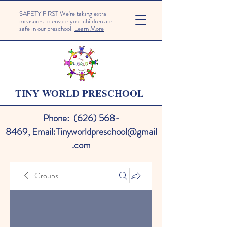
SAFETY FIRST We're taking extra
measures to ensure your children are
safe in our preschool.
Learn More
TINY WORLD PRESCHOOL
Phone:
(626) 568-
8469
,
Email:
Tinyworldpreschool@gmail
.com
Groups