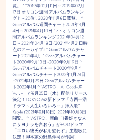
覧。 ^ “2019年02月11日～2019年02月
17日 オリコン週間 アルバムランキン
グ 11～20位”. 2020年11月8日閲覧。 ^ 
Gaonアルバム週間チャート2021年4月
4日～2021年4月10日 ^ a b オリコン週
間アルバムランキング 2021年04月12
日～2021年04月18日 (2021年4月21日時
点のアーカイブ) ^ Gaonアルバムチャ
ート2021年4月 ^ Gaonアルバムチャー
ト2020年9月13日~2020年9月19日 ^ 
Gaonアルバムチャート2020年9月 ^ 
Gaonアルバムチャート2022年1月23日
~2022年1月29日 Gaonアルバムチャー
ト2022年1月 ^ “ASTRO「All Good-JP 
Ver. -」が8月25日（水）配信リリース
決定！TOKYO MX新ドラマ「寺西一浩
ドラマ～人生いろいろ～」挿入歌”. 
Kstyle (2021年8月18日). 2021年10月8日
閲覧。 ^ “ASTRO、新曲「1番好きな人
にサヨナラを言おう」がFODドラマ
「エロい彼氏が私を魅わす」主題歌に
決定！脚本家の野島伸司が作詞”. 