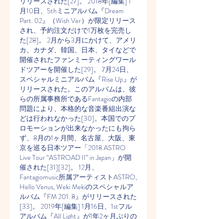
リリースされた[27]。 2018年[編集] 1
月10日、5thミニアルバム『Dream 
Part. 02』（Wish Ver）が限定リリース
され、予約注文だけで1万枚を完売し
た[28]。 2月から3月にかけて、アメリ
カ、カナダ、韓国、日本、タイなどで
開催されたファンミーティングワール
ドツアーを開催した[29]。 7月24日、
スペシャルミニアルバム『Rise Up』が
リリースされた。このアルバムは、彼
らの所属事務所であるFantagioの内部
問題により、本格的な音楽番組出演な
どは行われなかった[30]。本国でのプ
ロモーションが出来なかったにも拘ら
ず、8月の1ヶ月間、名古屋、大阪、東
京を巡る日本ツアー「2018 ASTRO 
Live Tour “ASTROAD II” in Japan」が開
催された[31][32]。 12月、
Fantagiomusic所属アーティストASTRO, 
Hello Venus, Weki Mekiのスペシャルア
ルバム『FM 201. 8』がリリースされた
[33]。 2019年[編集] 1月16日、1stフル
アルバム『All Light』が1年2ヶ月ぶりの