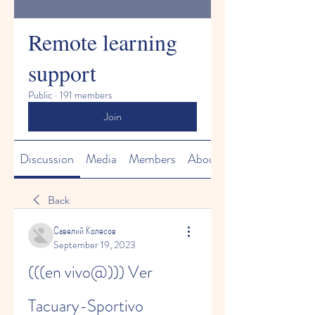
Remote learning
support
Public
·
191 members
Join
Discussion
Media
Members
About
Back
Савелий Колесов
September 19, 2023
(((en vivo@))) Ver 
Tacuary-Sportivo 