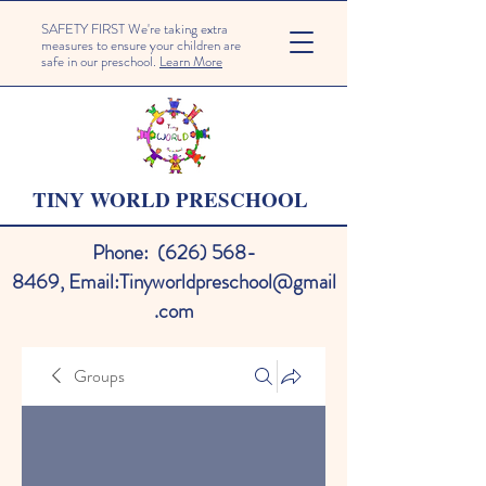
SAFETY FIRST We're taking extra
measures to ensure your children are
safe in our preschool.
Learn More
TINY WORLD PRESCHOOL
Phone:
(626) 568-
8469
,
Email:
Tinyworldpreschool@gmail
.com
Groups