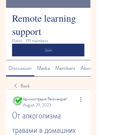
Remote learning
support
Public
·
191 members
Join
Discussion
Media
Members
About
Back
Администрация Рекомендует
August 29, 2023
От алкоголизма 
травами в домашних 