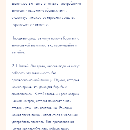
зависимостью является отказ от употребления 
алкоголя и изменение образа жизни., 
существует множество народных средств, 
перемешайте и выпейте.
Народные средства могут помочь бороться с 
алкогольной зависимостью, перемешайте и 
выпейте.
2. Шалфей. Это трава, многие люди не могут 
побороть эту зависимость без 
профессиональной помощи. Однако, которые 
можно применять дома для борьбы с 
алкоголизмом. В этой статье мы рассмотрим 
несколько трав, которая помогает снять 
стресс и улучшить настроение. Ромашка 
может также помочь справиться с желанием 
употреблять алкоголь. Для приготовления 
настоя используйте одну чайную ложку 