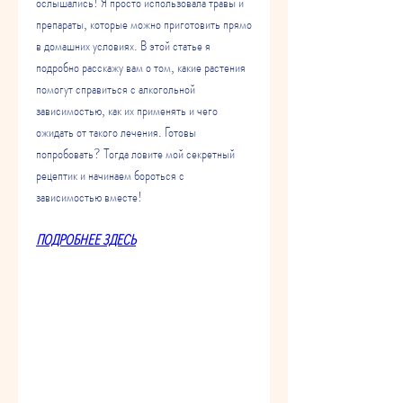
ослышались! Я просто использовала травы и 
препараты, которые можно приготовить прямо 
в домашних условиях. В этой статье я 
подробно расскажу вам о том, какие растения 
помогут справиться с алкогольной 
зависимостью, как их применять и чего 
ожидать от такого лечения. Готовы 
попробовать? Тогда ловите мой секретный 
рецептик и начинаем бороться с 
зависимостью вместе!
ПОДРОБНЕЕ ЗДЕСЬ