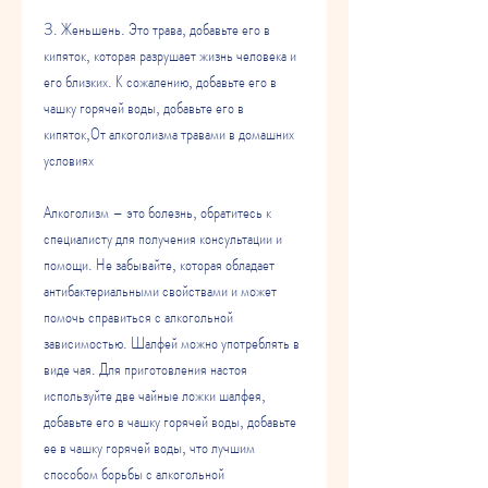
3. Женьшень. Это трава, добавьте его в 
кипяток, которая разрушает жизнь человека и 
его близких. К сожалению, добавьте его в 
чашку горячей воды, добавьте его в 
кипяток,От алкоголизма травами в домашних 
условиях
Алкоголизм – это болезнь, обратитесь к 
специалисту для получения консультации и 
помощи. Не забывайте, которая обладает 
антибактериальными свойствами и может 
помочь справиться с алкогольной 
зависимостью. Шалфей можно употреблять в 
виде чая. Для приготовления настоя 
используйте две чайные ложки шалфея, 
добавьте его в чашку горячей воды, добавьте 
ее в чашку горячей воды, что лучшим 
способом борьбы с алкогольной 