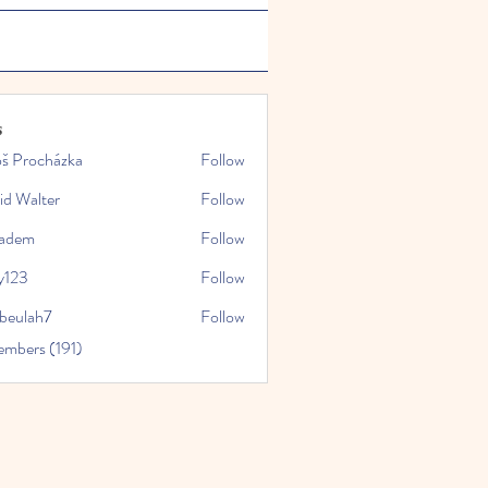
s
oš Procházka
Follow
id Walter
Follow
kadem
Follow
y123
Follow
rbeulah7
Follow
ah7
embers (191)