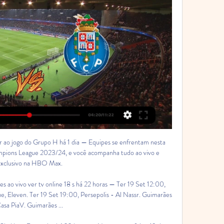
de Brasília); Local: Volksparkstadion, em Hamburgo, na Alemanha; Onde assistir: HBO Max (streaming) Provável escalação do Shakhtar Donetsk Rudko, Konoplia, Lemkim, Rakitskiy e Azarov (Pedrinho); Stepanenko, Zubkov, Sudakov, Kryskiv (Newerton) e Kashshuk; Danylo Sikan (Eguinaldo). 

Jogos de Futebol na tv hojeTerça-feira dia 2023-09-19 Bahia vs Santos VS CANAL 11 00:00 horas Novorizontino vs Ceará VS PFC 01:00 horas Leixões S23 vs Famalicão S23 VS CANAL 11 11:00 horas Milan S19 vs Newcastle S19 VS ELEVEN 1 13:00 horas Lazio S19 vs Atlético Madrid S19 VS CANAL 11 13:00 horas Barcelona S19 vs Antwerpen S19 VS CANAL 11 15:00 horas PSG S19 vs Dortmund S19 VS ELEVEN 1 15:00 horas Sporting S23 vs Mafra S23 VS SPORTING TV 15:00 horas Milan vs Newcastle VS ELEVEN 2 17:45 horas Young Boys vs RB Leipzig VS ELEVEN 3 17:45 horas Lazio vs Atlético Madrid VS ELEVEN 5 20:00 horas Man City vs Crvena Zvezda VS ELEVEN 4 20:00 horas Shakhtar vs FC Porto VS ELEVEN 1 20:00 horas PSG vs Dortmund VS ELEVEN 3 20:00 horas Barcelona vs Antwerpen VS ELEVEN 2 20:00 horas Central Córdoba vs Boca Juniors VS SPORT. 

U19. Shakhtar vs Porto: watch the match onlineMonday, September 18, 2023 | Share The youth team of the Miners start their journey in the new European season On September 19, Shakhtar U19 will face Porto U19 in the match of the 1st round of the UEFA Youth League group stage. The game will take place in Norderstedt, Germany, at Edmund-Plambeck-Stadion and will kick off at 14:00 Kyiv time. The registered users of the official website of the Miners shakhtar. com and FC Shakhtar application will be able to watch the match live. The updated application is available for download on App Store and Google Play. Shakhtar U19, which are the regular participants of the UEFA Youth League, now under the guidance of new head coach Oleksii Bielik, will try to repeat last year's success, when the Miners successfully passed the group stage (10 points and 2nd place in the quartet with Real, Leipzig and Celtic) and reached the play-offs of the prestigious tournament. 

Assista aos grandes campeonatos, com destaque no campeonato português Com os diversos campeonatos em disputa, não se pode esquecer de assistir à disputa da Liga Portugal, onde tem sido disputada com grande afinco pelo Benfica, FC Porto (atual campeão), Sporting CP e, no passado recente, pelo Braga. O campeonato tem estado bastante interessante e equipas como Vitória de Guimarães, Boavista e Casa Pia têm seguido de perto os grandes de Portugal. Dessa forma, assistir aos jogos ao vivo da liga portuguesa é uma forte garantida de emoções pelos apaixonados pela bola e apaixonados pelo seu clube. Face à necessidade das equipas disputarem a Liga dos Campeões, é sempre um campeonato vivido até ao fim e que podem sempre existir surpresas. 

(((transmissão<))) Boavista e Chaves ao vivo Veja onde há 1 dia — ) Vizela x Benfica ao vivo ver tv online 16 sete há 6 horas ] assistir Gil Vicente e Estoril ao vivo ver tvhá 19 horas —... TV Estoril ...

TV1 22:45 horasQuarta-feira dia 2023-09-20 Sampaio Corrêa vs Vila Nova VS PFC 01:30 horas Real Sociedad S19 vs Inter S19 VS CANAL 11 11:00 horas Sevilla S19 vs Lens S19 VS ELEVEN 4 13:00 horas Real Madrid S19 vs Union Berlin S19 VS ELEVEN 3 13:00 horas Benfica S19 vs RB Salzburg S19 VS ELEVEN 1 13:00 horas Sp. Braga S19 vs Napoli S19 VS CANAL 11 14:00 horas Lille vs Olimpija VS SPORT. TV1 15:30 horas Real Madrid vs Union Berlin VS ELEVEN 2 17:45 horas Galatasaray vs Kobenhavn VS ELEVEN 3 17:45 horas Assistir partidas de futebol nunca foi tão fácil. 

[[[AO VIVO!][[[]] Club Brugge U-19 e FC Porto S19 ao vivo assistir Club Brugge x Porto: onde assistir ao vivo e online, horário, escalação e mais da Champions LeagueLiga dos Campeões da UEFA 13:45 BRT 25/10/2022 Equipes ...

br (disponível para as maiores ligas de futebol) fornece estatísticas detalhadas (posse de bola, chutes a gol/fora, faltas, escanteios, tiros livres), escalações e narração ao vivo. Siga os placares ao vivo para FC Porto U19 e outros resultados de futebol agora em Flashscore. br! Próximas partidas: 19. 

Quando pensa nos jogos de futebol para assistir poderá contar nesta liga com referências como: Halaand, Diogo Jota, Bernardo Silva, Enzo Fernandez, Havertz, Bruno Fernandes, De Bruyne, entre outros. La Liga: Este é dos campeonatos que mais tem evoluído a nível geral, principalmente quando se tornam referência na Liga dos Campeões. Assim sendo, quando pensa em jogos para assistir, não se esqueça da Espanha, com jogadores como: Vinicius Junior, Modric, Kroos, Lewandoswki, Raphinha, Courtois, Griezmann, etc. Ligue 1: O crescimento do campeonato francês tem sido gradual, com a aposta em equipas como o PSG em grandes nomes. Por isso, é através do PSG que poderá assistir a jogos de futebol na presença de Mbappé, Neymar ou Vitinha, Danilo, Renato Sanchez, Gonçalo Ramos, etc. 

FC Porto U19 Quando a partida começar, você poderá acompanhar o placar ao vivo do Shakhtar Donetsk U19 vs FC Porto U19, a classificação, as estatísticas da partida e os ...

A internet é uma ferramenta crucial nos dias de hoje e é através dela que é possível encontrar o jogo da seu equipa favorita online, diretamente da sua casa. Aproveite a oportunidade das principais ligas e campeonatos de futebol do mundo e acompanhe a seu equipa do coração. Aqui no jogadores. pt o fã de futebol encontra a programação completa das principais partidas. São campeonatos de diferentes países, com craques de diversas nacionalidades, para o amante ficar de fora da festa do futebol. Onde apostar em partidas de futebol em direto? Casa de Apostas Oferece apostas em direto? Código Promocional Sim. 

(Assistir ao Vivo##) assistir Porto B e Feirense ao vivo transmissão ... TV - Sexta-feira, 28 de Outubro 17:30 1. ((TV esportiva=)) assistir Club Brugge U-19 x FC Porto S19 ao vivo hoje 26 outubro 2022 | A CriterioTV4 17:45 horas ...

Seu último grande feito foi vencer a Champions em 2003 sob o comando de José Mourinho. Desde então, o Porto chegou às quartas de final em apenas quatro ocasi