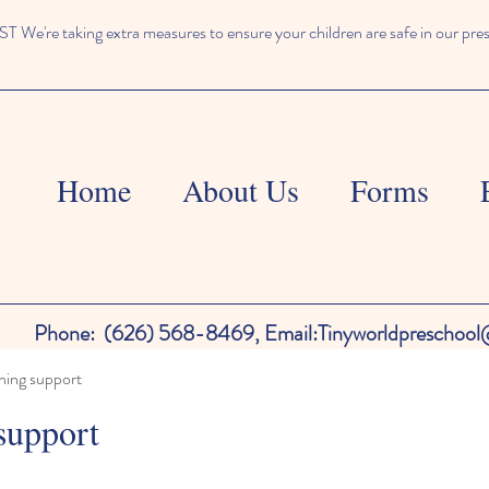
We're taking extra measures to ensure your children are safe in our pre
Home
About Us
Forms
Phone:
(626) 568-8469,
Email:
Tinyworldpreschoo
ning support
support