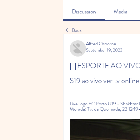
Discussion
Media
Back
Alfred Osborne
September 19, 2023
[[[ESPORTE AO VIVO##
S19 ao vivo ver tv onli
Live Jogo FC Porto U19 - Shakhtar D
Morada: Tv. da Queimada, 23 1249-113