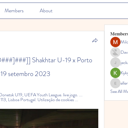
Members
About
Member
Mil
Dav
#]###]] Shakhtar U-19 x Porto 
jec
jeckadem
ne 19 setembro 2023
Kyk
elle
ellerbeul
See All M
onetsk U19, UEFA Youth League. live jogo. ... 
, Lisboa Portugal. Utilização de cookies ...