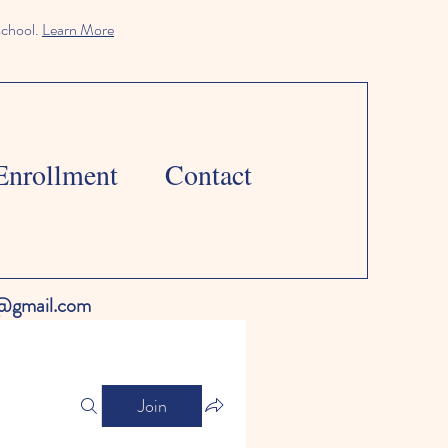
school.
Learn More
Enrollment
Contact
l@gmail.com
Join