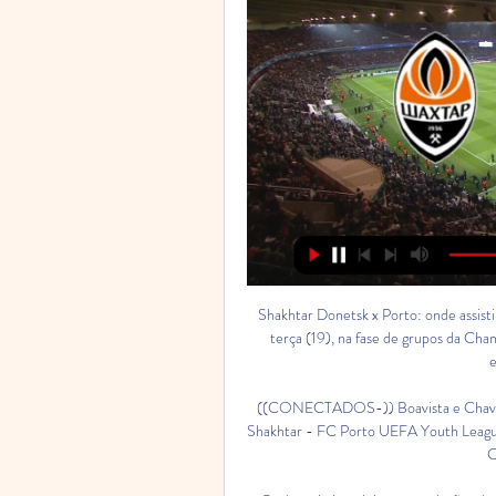
Shakhtar Donetsk x Porto: onde assistir ao jogo do Grupo H há 1 dia — Equipes se enfrentam nesta terça (19), na fase de grupos da Champions League 2023/24, e você acompanha tudo ao vivo e exclusivo na HBO Max.

((CONECTADOS-)) Boavista e Chaves ao vivo ver tv online 18 s há 22 horas — Ter 19 Set 12:00, Shakhtar - FC Porto UEFA Youth League, Eleven. Ter 19 Set 19:00, Persepolis - Al Nassr. Guimarães Casa PiaV. Guimarães ...

Onde assistir, palpites e escalações de Shakhtar Donetsk x há 20 horas — Nesta terça-feira, 19 de setembro, outro duelo do passado da Champions League será reeditado com o jogo entre Shakhtar Donetsk x Porto, ...

BETANOMAX SOLMAX SPORTSMAX BWIN APOSTAS Existem diversos websites disponíveis na internet que oferecem o serviço de aposta em direto de jogos futebol e com a possibilidade de assistir aos jogos de futebol em direto. Porém, são websites com excesso de anúncios, muitas vezes maliciosos e que na sua grande maioria, não disponibilizam grande parte do jogo pela necessidade de fechar todas as janelas pop-up. 

Provável escalação do Porto Diogo Costa, Pepe, David Carmo e Wendell; Gonçalo Borges, André Franco, Varela, Iván e Galeno, Pepê (Taremi) e Fran Navarro. Palpite: Shakhtar Donetsk x Porto Os palpites da redação da Trivela Porto vence, e mais de 2, 5 gols no total – 2, 50 Neste primeiro palpite, consideramos o Porto como favorito devido ao seu desempenho superior no cenário nacional e por atuar em uma liga mais forte. Além disso, o fato de o jogo ser em local neutro e sem torcida pode deixar os portugueses mais à vontade. Portanto, a expectativa é que o Porto vença a partida e que haja pelo menos três gols marcados ao longo do jogo. Ambos marcam no 1º e 2º Tempo – Não – 1, 75 Levando em conta que se trata de um jogo de estreia de Champions League, esperamos que o início da partida possa ser um pouco mais truncado, com menos chances claras de gol. 

Futebol na Televisão vs · Dortmund · PSGDortmund · ELEVEN 3 · A. 20:00, Shakhtar · vs · FC Porto · ShakhtarFC vs · Schalke 04 · FC St. PauliSchalke 04 · ELEVEN 4 · A. 19:45, Lazio ...

(ASSISTIR AO VIVO>) assistir Boavista x Chaves ao vivo na tv há 23 horas — assistir Boavista Sub-19 e V. Guimarães S19 ao vBoavista - Chaves Boavista x Chaves ao vivo: assista online e na TV à partida 23/01/2023 ...

Nas partidas da Champions League, como no jogo desta terça-feira contra o Porto, a equipe jogará na Alemanha, no Volksparkstadion, em Hamburgo, devido às restrições impostas pela situação de guerra. Apenas a liga nacional tem jogos disputados no país, e somente na capital Kiev. Apesar de ser um participante frequente na Champions League, o Shakhtar Donetsk não tem conseguido repetir campanhas brilhantes recentemente. A última vez em que a equipe ucraniana teve um desempenho notável foi em 2011, quando chegou às quartas de final do torneio, contando com um elenco repleto de jogadores brasileiros. No atual elenco, há apenas quatro brazucas: o lateral-esquerdo Pedrinho, o lateral-direito Lucas Taylor, e os pontas Newerton e Eguinaldo, embora nenhum deles seja titular absoluto. 

Jogos de Futebol na tv hoje Shakhtar vs FC Porto VS, ELEVEN 1, 20:00 horas. Central Córdoba vs Boca Juniors Dessa forma, assistir aos jogos ao vivo da liga portuguesa é uma forte ...

[ASSISTIR>] Boavista e GD Chaves ao vivo Veja onde há 23 horas — [TV AO VIVO-] Estrela Amadora e Porto ao vivo ver tv online há 2 dias — (TRANSMISSÃO AO VIVO) Vitória e Gil Vicente ao 19/08/2023 — [[TELEVISÃO ...

Onde assistir Shakhtar Donetsk x Porto ao vivo? O jogo entre Shakhtar Donetsk x Porto pela Champions League será nesta terça-feira, 19 de setembro, válido pela primeira rodada da fase de grupos. O pontapé inicial está marcado para às 16h (horário de Brasília) no Volksparkstadion, em Hamburgo, na Alemanha, e terá transmissão ao vivo para o Brasil via streaming, pela HBO Max. Data: Terça-feira, 19 de setembro de 2023; Horário: 16h (horário 